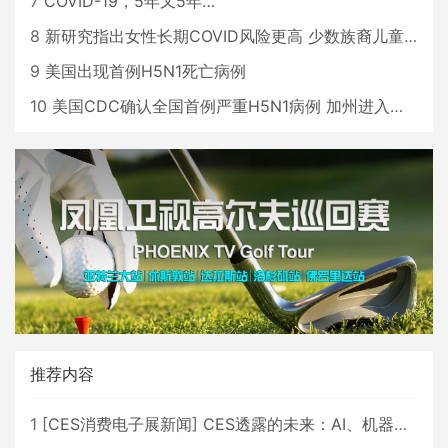
7
COVID-19，5年又5年…
8
新研究指出女性长期COVID风险更高 少数族裔儿童存在差异
9
美国出现首例H5N1死亡病例
10
美国CDC确认全国首例严重H5N1病例 加州进入紧急状态
推荐内容
1
[
CES消费电子展新闻
]
CES透露的未来：AI、机器人与智能生活大爆发