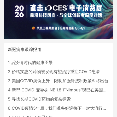
新冠病毒跟踪报道
1
后疫情时代的健康图景
2
价格实惠的药物被发现有望治疗重症COVID患者
3
美国COVID病例上升，限制加强针接种政策即将出台
4
新型 COVID 变异株 NB.1.8.1“Nimbus”现已在美国占据主导地位
5
寻找长期COVID药物的复杂探索
6
COVID疫情5年后，我们准备好迎接下一次大流行了吗？