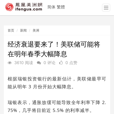
简体
繁體
T
o
g
g
首页
新闻
美洲
l
e
n
经济衰退要来了！美联储可能将
a
在明年春季大幅降息
v
i
3610 阅读
0 评论
0 点赞
g
a
t
根据瑞银投资银行的最新估计，美联储最早可
i
能从明年 3 月份开始大幅降息。
o
n
瑞银表示，通胀放缓可能导致全年利率下降 2.
75%，几乎将目前近 5.5% 的利率减半。