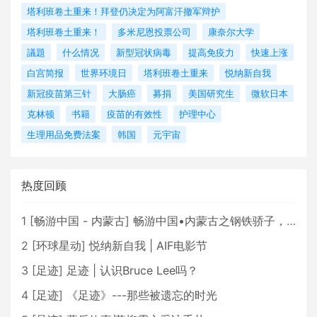
塔利班卷土重来！拜登仍决定为阿富汗撤军辩护
塔利班卷土重来！
多米尼恩投票公司
康奈尔大学
議題
什么情况
新型冠状病毒
提高免疫力
快速上涨
白宫简报
世界环境日
塔利班卷土重来
悦纳新自我
新冠疫苗第三针
大肠癌
募捐
美国研究生
微软日本
克林顿
书籍
疫苗的有效性
护理中心
生理用品免费法案
韩国
元宇宙
热度回顾
1
[
畅游中国 - 内蒙古
]
畅游中国•内蒙古之钢铁骄子，魅力包头
2
[
环球星动
]
悦纳新自我 | AIF电影节
3
[
足迹
]
足迹 | 认识Bruce Lee吗？
4
[
足迹
]
《足迹》---那些被遗忘的时光