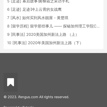
5
[
足迹
]
幕后故事∣黄柳霜之采访手札
6
[
足迹
]
足迹∣冲上云霄的女战鹰
7
[
风水
]
如何买到风水靓屋 - 黄楚琪
8
[
留学历程
]
留学那些事儿 —— 探秘加州理工学院Caltech博士生活 [上集]
9
[
民事法
]
2020美国加州新法上路 （上）
10
[
民事法
]
2020年美国加州新法上路（下）
© 2023. ifengus.com All rights reserved.