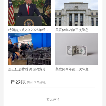
特朗普执政2.0 2025年经济
美联储年内第三次降息！
政策成绩单 | 热点追踪
黑五狂热背后 美国消费分化
美联储今年第二次降息！政
下的“假繁荣”？ | 热点追踪
府停摆进入第29天
评论列表
共有
0
条评论
暂无评论