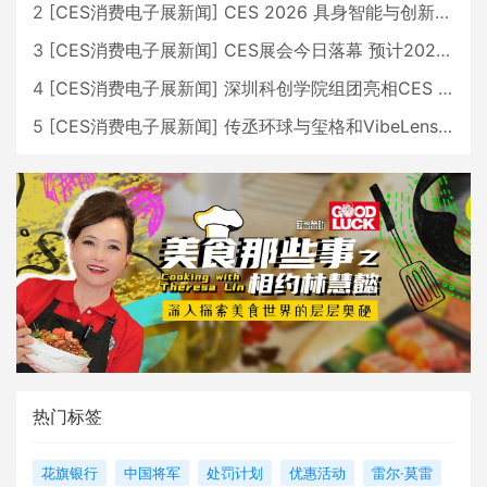
2
[
CES消费电子展新闻
]
CES 2026 具身智能与创新领域 中国公司大放异彩
3
[
CES消费电子展新闻
]
CES展会今日落幕 预计2026行业收入将超五千亿美元
4
[
CES消费电子展新闻
]
深圳科创学院组团亮相CES 广受好评
5
[
CES消费电子展新闻
]
传丞环球与玺格和VibeLens共同推出全新耳机
热门标签
花旗银行
中国将军
处罚计划
优惠活动
雷尔·莫雷