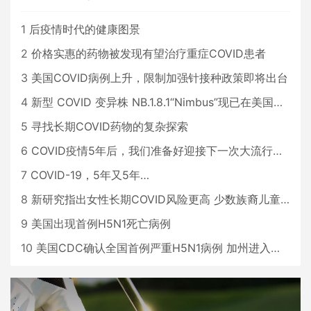
1
后疫情时代的健康图景
2
价格实惠的药物被发现有望治疗重症COVID患者
3
美国COVID病例上升，限制加强针接种政策即将出台
4
新型 COVID 变异株 NB.1.8.1“Nimbus”现已在美国占据主导地位
5
寻找长期COVID药物的复杂探索
6
COVID疫情5年后，我们准备好迎接下一次大流行了吗？
7
COVID-19，5年又5年…
8
新研究指出女性长期COVID风险更高 少数族裔儿童存在差异
9
美国出现首例H5N1死亡病例
10
美国CDC确认全国首例严重H5N1病例 加州进入紧急状态