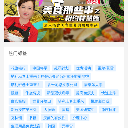
热门标签
花旗银行
中国将军
处罚计划
优惠活动
雷尔·莫雷
塔利班卷土重来！拜登仍决定为阿富汗撤军辩护
塔利班卷土重来！
多米尼恩投票公司
康奈尔大学
議題
什么情况
新型冠状病毒
提高免疫力
快速上涨
白宫简报
世界环境日
塔利班卷土重来
悦纳新自我
新冠疫苗第三针
大肠癌
募捐
美国研究生
微软日本
克林顿
书籍
疫苗的有效性
护理中心
生理用品免费法案
韩国
元宇宙