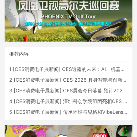
推荐内容
1
[
CES消费电子展新闻
]
CES透露的未来：AI、机器人与智能生活大爆发
2
[
CES消费电子展新闻
]
CES 2026 具身智能与创新领域 中国公司大放异彩
3
[
CES消费电子展新闻
]
CES展会今日落幕 预计2026行业收入将超五千亿美元
4
[
CES消费电子展新闻
]
深圳科创学院组团亮相CES 广受好评
5
[
CES消费电子展新闻
]
传丞环球与玺格和VibeLens共同推出全新耳机