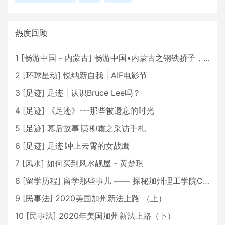
热度回顾
1
[
畅游中国 - 内蒙古
]
畅游中国•内蒙古之钢铁骄子，魅力包头
2
[
环球星动
]
悦纳新自我 | AIF电影节
3
[
足迹
]
足迹 | 认识Bruce Lee吗？
4
[
足迹
]
《足迹》---那些被遗忘的时光
5
[
足迹
]
幕后故事∣黄柳霜之采访手札
6
[
足迹
]
足迹∣冲上云霄的女战鹰
7
[
风水
]
如何买到风水靓屋 - 黄楚琪
8
[
留学历程
]
留学那些事儿 —— 探秘加州理工学院Caltech博士生活 [上集]
9
[
民事法
]
2020美国加州新法上路 （上）
10
[
民事法
]
2020年美国加州新法上路（下）