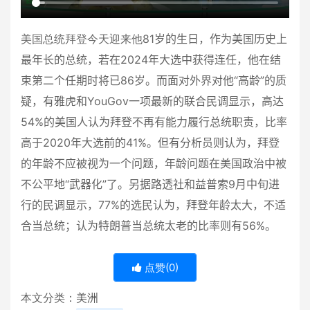
美国总统拜登今天迎来他81
岁的生日，作为美国历史上
最年长的总统，若在
2024
年大选中获得连任，他在结
束第二个任期时将已
86
岁。而面对外界对他“高龄”的质
疑，有雅虎和
YouGov
一项最新的联合民调显示，高达
54%
的美国人认为拜登不再有能力履行总统职责，比率
高于
2020
年大选前的
41%
。但有分析员则认为，拜登
的年龄不应被视为一个问题，年龄问题在美国政治中被
不公平地“武器化”了。另据路透社和益普索
9
月中旬进
行的民调显示，
77%
的选民认为，拜登年龄太大，不适
合当总统；认为特朗普当总统太老的比率则有
56%
。
点赞(
0
)
本文分类：
美洲