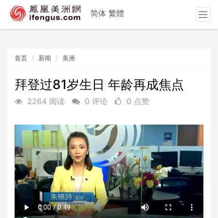
简体
繁體
T
o
g
g
首页
新闻
美洲
l
e
n
拜登过81岁生日 年龄再成焦点
a
2264 阅读
0 评论
0 点赞
v
i
g
a
t
i
o
n