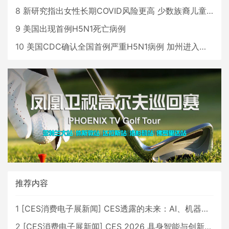
8
新研究指出女性长期COVID风险更高 少数族裔儿童存在差异
9
美国出现首例H5N1死亡病例
10
美国CDC确认全国首例严重H5N1病例 加州进入紧急状态
推荐内容
1
[
CES消费电子展新闻
]
CES透露的未来：AI、机器人与智能生活大爆发
2
[
CES消费电子展新闻
]
CES 2026 具身智能与创新领域 中国公司大放异彩