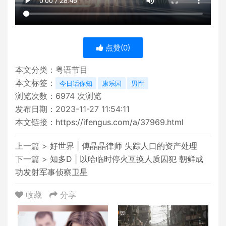
点赞(
0
)
本文分类：
粤语节目
本文标签：
今日话你知
康乐园
男性
浏览次数：
6974
次浏览
发布日期：2023-11-27 11:54:11
本文链接：
https://ifengus.com/a/37969.html
上一篇 >
好世界 | 傅晶晶律师 失踪人口的资产处理
下一篇 >
知多D | 以哈临时停火互换人质囚犯 朝鲜成
功发射军事侦察卫星
收藏
分享