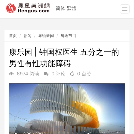
简体
繁體
T
o
g
g
首页
新闻
粤语新闻
粤语节目
l
e
n
康乐园 | 钟国权医生 五分之一的
a
男性有性功能障碍
v
i
6974 阅读
0 评论
0 点赞
g
a
t
i
o
n