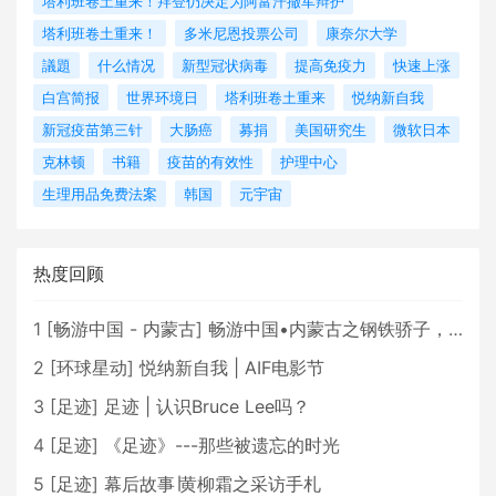
塔利班卷土重来！拜登仍决定为阿富汗撤军辩护
塔利班卷土重来！
多米尼恩投票公司
康奈尔大学
議題
什么情况
新型冠状病毒
提高免疫力
快速上涨
白宫简报
世界环境日
塔利班卷土重来
悦纳新自我
新冠疫苗第三针
大肠癌
募捐
美国研究生
微软日本
克林顿
书籍
疫苗的有效性
护理中心
生理用品免费法案
韩国
元宇宙
热度回顾
1
[
畅游中国 - 内蒙古
]
畅游中国•内蒙古之钢铁骄子，魅力包头
2
[
环球星动
]
悦纳新自我 | AIF电影节
3
[
足迹
]
足迹 | 认识Bruce Lee吗？
4
[
足迹
]
《足迹》---那些被遗忘的时光
5
[
足迹
]
幕后故事∣黄柳霜之采访手札