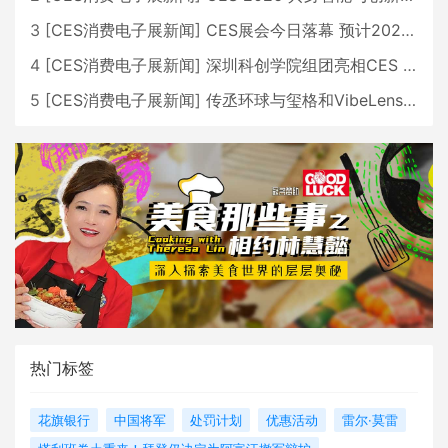
3
[
CES消费电子展新闻
]
CES展会今日落幕 预计2026行业收入将超五千亿美元
4
[
CES消费电子展新闻
]
深圳科创学院组团亮相CES 广受好评
5
[
CES消费电子展新闻
]
传丞环球与玺格和VibeLens共同推出全新耳机
热门标签
花旗银行
中国将军
处罚计划
优惠活动
雷尔·莫雷