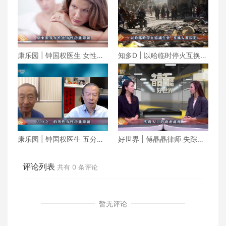
康乐园 | 钟国权医生 女性也
知多D | 以哈临时停火互换人
有性功能障碍
质囚犯 朝鲜成功发射军事侦
察卫星
康乐园 | 钟国权医生 五分之
好世界 | 傅晶晶律师 失踪人
一的男性有性功能障碍
口的资产处理
评论列表
共有
0
条评论
暂无评论