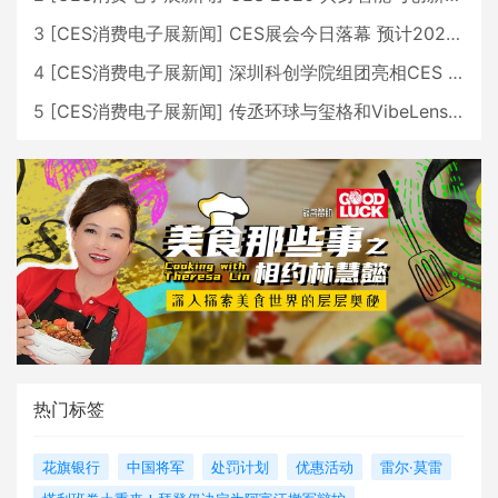
3
[
CES消费电子展新闻
]
CES展会今日落幕 预计2026行业收入将超五千亿美元
4
[
CES消费电子展新闻
]
深圳科创学院组团亮相CES 广受好评
5
[
CES消费电子展新闻
]
传丞环球与玺格和VibeLens共同推出全新耳机
热门标签
花旗银行
中国将军
处罚计划
优惠活动
雷尔·莫雷