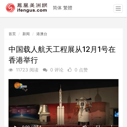
简体
繁體
T
o
g
g
首页
新闻
港澳台
l
e
n
中国载人航天工程展从12月1号在
a
香港举行
v
i
11723 阅读
0 评论
0 点赞
g
a
t
i
o
n