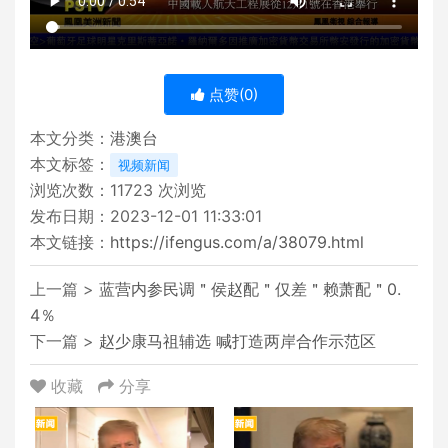
点赞(
0
)
本文分类：
港澳台
本文标签：
视频新闻
浏览次数：
11723
次浏览
发布日期：2023-12-01 11:33:01
本文链接：
https://ifengus.com/a/38079.html
上一篇 >
蓝营内参民调＂侯赵配＂仅差＂赖萧配＂0.
4％
下一篇 >
赵少康马祖辅选 喊打造两岸合作示范区
收藏
分享