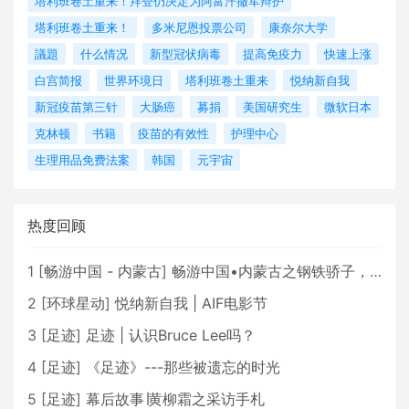
塔利班卷土重来！拜登仍决定为阿富汗撤军辩护
塔利班卷土重来！
多米尼恩投票公司
康奈尔大学
議題
什么情况
新型冠状病毒
提高免疫力
快速上涨
白宫简报
世界环境日
塔利班卷土重来
悦纳新自我
新冠疫苗第三针
大肠癌
募捐
美国研究生
微软日本
克林顿
书籍
疫苗的有效性
护理中心
生理用品免费法案
韩国
元宇宙
热度回顾
1
[
畅游中国 - 内蒙古
]
畅游中国•内蒙古之钢铁骄子，魅力包头
2
[
环球星动
]
悦纳新自我 | AIF电影节
3
[
足迹
]
足迹 | 认识Bruce Lee吗？
4
[
足迹
]
《足迹》---那些被遗忘的时光
5
[
足迹
]
幕后故事∣黄柳霜之采访手札