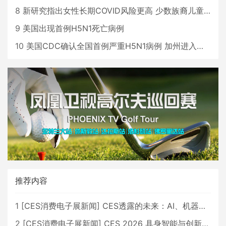
8
新研究指出女性长期COVID风险更高 少数族裔儿童存在差异
9
美国出现首例H5N1死亡病例
10
美国CDC确认全国首例严重H5N1病例 加州进入紧急状态
推荐内容
1
[
CES消费电子展新闻
]
CES透露的未来：AI、机器人与智能生活大爆发
2
[
CES消费电子展新闻
]
CES 2026 具身智能与创新领域 中国公司大放异彩