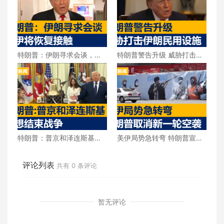
特朗普：伊朗寻求会谈，美
特朗普警告升级 威胁打击伊
伊将恢复接触
朗民用设施
特朗普：普京和泽连斯基都
美伊局势急转弯 特朗普宣布
想结束战争
取消新一轮空袭
评论列表
共有
0
条评论
暂无评论