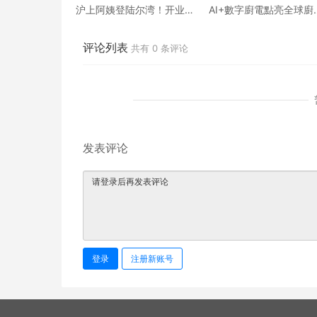
沪上阿姨登陆尔湾！开业
AI+數字廚電點亮全球廚
首日人气爆棚
新想象 老闆電器驚艷亮
KBIS展
评论列表
共有
0
条评论
发表评论
登录
注册新账号