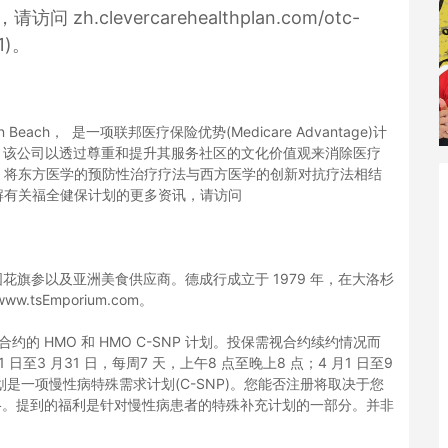
clevercarehealthplan.com/otc-
11)。
ington Beach， 是一项联邦医疗保险优势(Medicare Advantage)计
计划。该公司以透过尊重和提升其服务社区的文化价值观来消除医疗
，将东方医学的预防性治疗疗法与西方医学的创新对抗疗法相结
解有关福全健保计划的更多资讯，请访问
药、美国花旗参以及亚洲美食供应商。德成行成立于 1979 年，在大洛杉
sEmporium.com。
icare 签有合约的 HMO 和 HMO C-SNP 计划。投保需视合约续约情况而
 月1 日至3 月31 日，每周7 天，上午8 点至晚上8 点；4 月1 日至9
计划是一项慢性病特殊需求计划(C-SNP)。您能否注册将取决于您
格。提到的福利是针对慢性病患者的特殊补充计划的一部分。并非