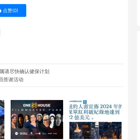
点赞(
0
)
亲属请尽快确认健保计划
员答谢活动