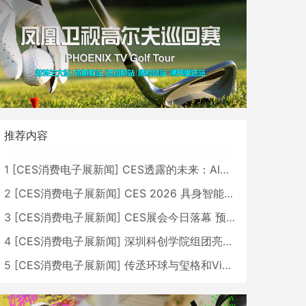
推荐内容
1
[
CES消费电子展新闻
]
CES透露的未来：AI、机器人与智能生活大爆发
2
[
CES消费电子展新闻
]
CES 2026 具身智能与创新领域 中国公司大放异彩
3
[
CES消费电子展新闻
]
CES展会今日落幕 预计2026行业收入将超五千亿美元
4
[
CES消费电子展新闻
]
深圳科创学院组团亮相CES 广受好评
5
[
CES消费电子展新闻
]
传丞环球与玺格和VibeLens共同推出全新耳机