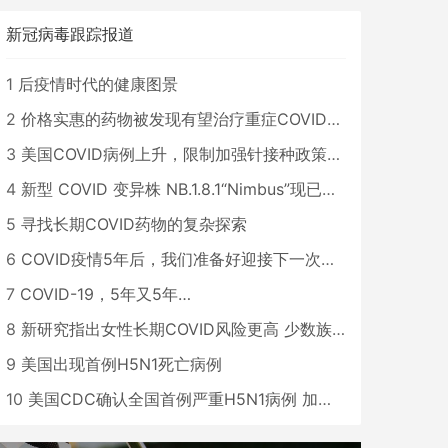
新冠病毒跟踪报道
1
后疫情时代的健康图景
2
价格实惠的药物被发现有望治疗重症COVID患者
3
美国COVID病例上升，限制加强针接种政策即将出台
4
新型 COVID 变异株 NB.1.8.1“Nimbus”现已在美国占据主导地位
5
寻找长期COVID药物的复杂探索
6
COVID疫情5年后，我们准备好迎接下一次大流行了吗？
7
COVID-19，5年又5年…
8
新研究指出女性长期COVID风险更高 少数族裔儿童存在差异
9
美国出现首例H5N1死亡病例
10
美国CDC确认全国首例严重H5N1病例 加州进入紧急状态