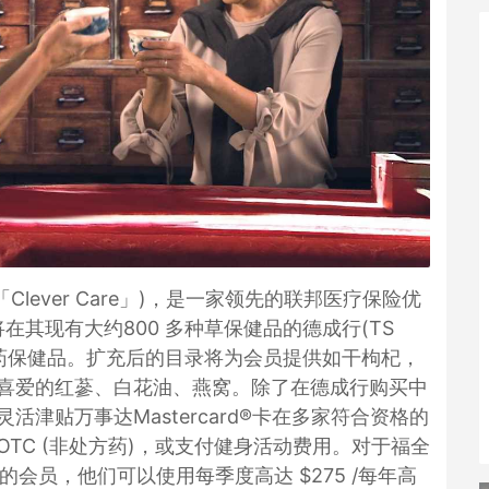
Inc. (「Clever Care」)，是一家领先的联邦医疗保险优
，宣布将在其现有大约800 多种草保健品的德成行(TS
种中草药保健品。扩充后的目录将为会员提供如干枸杞，
喜爱的红蔘、白花油、燕窝。除了在德成行购买中
津贴万事达Mastercard®卡在多家符合资格的
TC (非处方药)，或支付健身活动费用。对于福全
加计划的会员，他们可以使用每季度高达 $275 /每年高