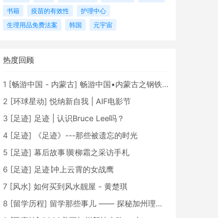
书籍
疫苗的有效性
护理中心
生理用品免费法案
韩国
元宇宙
热度回顾
1
[
畅游中国 - 内蒙古
]
畅游中国•内蒙古之钢铁骄子，魅力包头
2
[
环球星动
]
悦纳新自我 | AIF电影节
3
[
足迹
]
足迹 | 认识Bruce Lee吗？
4
[
足迹
]
《足迹》---那些被遗忘的时光
5
[
足迹
]
幕后故事∣黄柳霜之采访手札
6
[
足迹
]
足迹∣冲上云霄的女战鹰
7
[
风水
]
如何买到风水靓屋 - 黄楚琪
8
[
留学历程
]
留学那些事儿 —— 探秘加州理工学院Caltech博士生活 [上集]