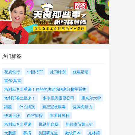
热门标签
花旗银行
中国将军
处罚计划
优惠活动
雷尔·莫雷
塔利班卷土重来！拜登仍决定为阿富汗撤军辩护
塔利班卷土重来！
多米尼恩投票公司
康奈尔大学
議題
什么情况
新型冠状病毒
提高免疫力
快速上涨
白宫简报
世界环境日
塔利班卷土重来
悦纳新自我
新冠疫苗第三针
大肠癌
募捐
美国研究生
微软日本
克林顿