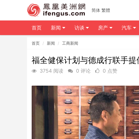
简体
繁體
首页
新闻
访谈
房产
汽车
首页
新闻
工商新闻
福全健保计划与德成行联手提
3754 阅读
0 评论
0 点赞