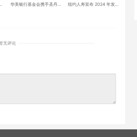
房
华美银行基金会携手圣丹
纽约人寿宣布 2024 年发
相
斯协会与Gold House 共创
放公司歴史上创纪录的 22
全球首个电影制作人基金
亿美元红利
暂无评论