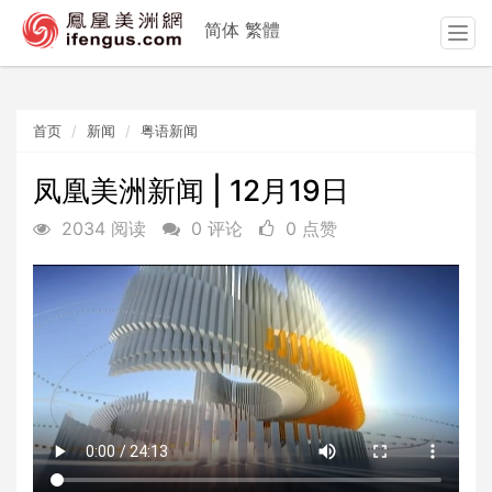
简体
繁體
T
o
g
g
首页
新闻
粤语新闻
l
e
n
凤凰美洲新闻 | 12月19日
a
2034 阅读
0 评论
0 点赞
v
i
g
a
t
i
o
n