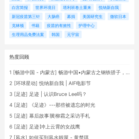
白宫简报
世界环境日
塔利班卷土重来
悦纳新自我
新冠疫苗第三针
大肠癌
募捐
美国研究生
微软日本
克林顿
书籍
疫苗的有效性
护理中心
生理用品免费法案
韩国
元宇宙
热度回顾
1
[
畅游中国 - 内蒙古
]
畅游中国•内蒙古之钢铁骄子，魅力包头
2
[
环球星动
]
悦纳新自我 | AIF电影节
3
[
足迹
]
足迹 | 认识Bruce Lee吗？
4
[
足迹
]
《足迹》---那些被遗忘的时光
5
[
足迹
]
幕后故事∣黄柳霜之采访手札
6
[
足迹
]
足迹∣冲上云霄的女战鹰
7
[
风水
]
如何买到风水靓屋 - 黄楚琪