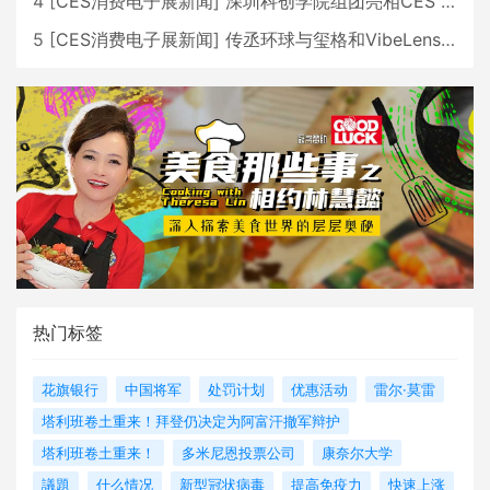
4
[
CES消费电子展新闻
]
深圳科创学院组团亮相CES 广受好评
5
[
CES消费电子展新闻
]
传丞环球与玺格和VibeLens共同推出全新耳机
热门标签
花旗银行
中国将军
处罚计划
优惠活动
雷尔·莫雷
塔利班卷土重来！拜登仍决定为阿富汗撤军辩护
塔利班卷土重来！
多米尼恩投票公司
康奈尔大学
議題
什么情况
新型冠状病毒
提高免疫力
快速上涨