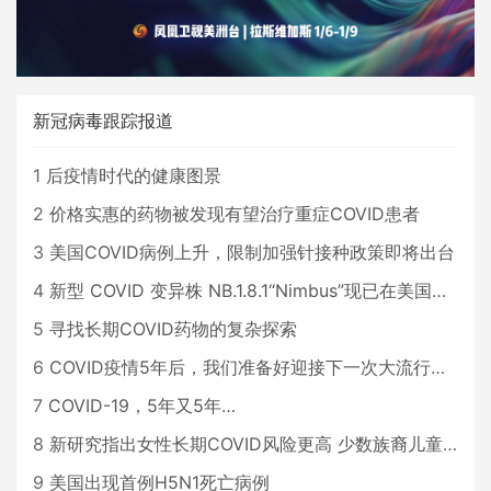
新冠病毒跟踪报道
1
后疫情时代的健康图景
2
价格实惠的药物被发现有望治疗重症COVID患者
3
美国COVID病例上升，限制加强针接种政策即将出台
4
新型 COVID 变异株 NB.1.8.1“Nimbus”现已在美国占据主导地位
5
寻找长期COVID药物的复杂探索
6
COVID疫情5年后，我们准备好迎接下一次大流行了吗？
7
COVID-19，5年又5年…
8
新研究指出女性长期COVID风险更高 少数族裔儿童存在差异
9
美国出现首例H5N1死亡病例