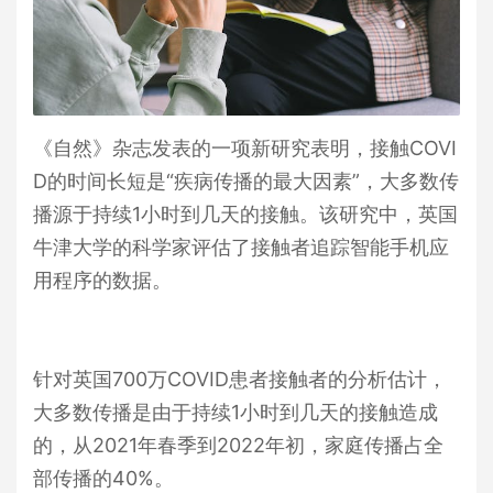
《自然》杂志发表的一项新研究表明，接触
COVI
D
的时间长短是“疾病传播的最大因素”，大多数传
播源于持续
1
小时到几天的接触。该研究中，英国
牛津大学的科学家评估了接触者追踪智能手机应
用程序的数据。
针对英国
700
万
COVID
患者接触者的分析估计，
大多数传播是由于持续
1
小时到几天的接触造成
的，从
2021
年春季到
2022
年初，家庭传播占全
部传播的
40%
。