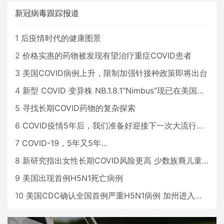
新冠病毒跟踪报道
1
后疫情时代的健康图景
2
价格实惠的药物被发现有望治疗重症COVID患者
3
美国COVID病例上升，限制加强针接种政策即将出台
4
新型 COVID 变异株 NB.1.8.1“Nimbus”现已在美国占据主导地位
5
寻找长期COVID药物的复杂探索
6
COVID疫情5年后，我们准备好迎接下一次大流行了吗？
7
COVID-19，5年又5年…
8
新研究指出女性长期COVID风险更高 少数族裔儿童存在差异
9
美国出现首例H5N1死亡病例
10
美国CDC确认全国首例严重H5N1病例 加州进入紧急状态