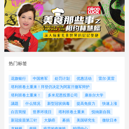
热门标签
花旗银行
中国将军
处罚计划
优惠活动
雷尔·莫雷
塔利班卷土重来！拜登仍决定为阿富汗撤军辩护
塔利班卷土重来！
多米尼恩投票公司
康奈尔大学
議題
什么情况
新型冠状病毒
提高免疫力
快速上涨
白宫简报
世界环境日
塔利班卷土重来
悦纳新自我
新冠疫苗第三针
大肠癌
募捐
美国研究生
微软日本
克林顿
书籍
疫苗的有效性
护理中心