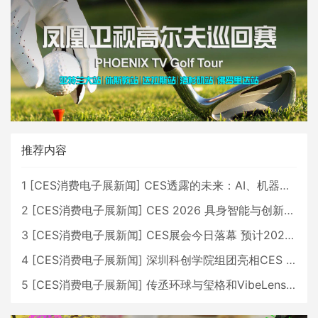
推荐内容
1
[
CES消费电子展新闻
]
CES透露的未来：AI、机器人与智能生活大爆发
2
[
CES消费电子展新闻
]
CES 2026 具身智能与创新领域 中国公司大放异彩
3
[
CES消费电子展新闻
]
CES展会今日落幕 预计2026行业收入将超五千亿美元
4
[
CES消费电子展新闻
]
深圳科创学院组团亮相CES 广受好评
5
[
CES消费电子展新闻
]
传丞环球与玺格和VibeLens共同推出全新耳机