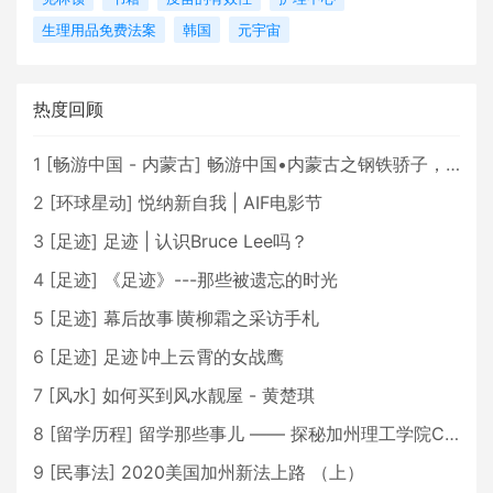
生理用品免费法案
韩国
元宇宙
热度回顾
1
[
畅游中国 - 内蒙古
]
畅游中国•内蒙古之钢铁骄子，魅力包头
2
[
环球星动
]
悦纳新自我 | AIF电影节
3
[
足迹
]
足迹 | 认识Bruce Lee吗？
4
[
足迹
]
《足迹》---那些被遗忘的时光
5
[
足迹
]
幕后故事∣黄柳霜之采访手札
6
[
足迹
]
足迹∣冲上云霄的女战鹰
7
[
风水
]
如何买到风水靓屋 - 黄楚琪
8
[
留学历程
]
留学那些事儿 —— 探秘加州理工学院Caltech博士生活 [上集]
9
[
民事法
]
2020美国加州新法上路 （上）