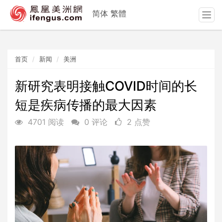
简体
繁體
T
o
g
g
首页
新闻
美洲
l
e
n
新研究表明接触COVID时间的长
a
短是疾病传播的最大因素
v
i
4701 阅读
0 评论
2 点赞
g
a
t
i
o
n