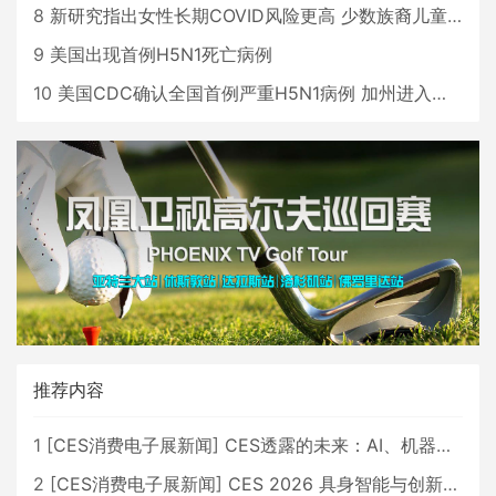
8
新研究指出女性长期COVID风险更高 少数族裔儿童存在差异
9
美国出现首例H5N1死亡病例
10
美国CDC确认全国首例严重H5N1病例 加州进入紧急状态
推荐内容
1
[
CES消费电子展新闻
]
CES透露的未来：AI、机器人与智能生活大爆发
2
[
CES消费电子展新闻
]
CES 2026 具身智能与创新领域 中国公司大放异彩