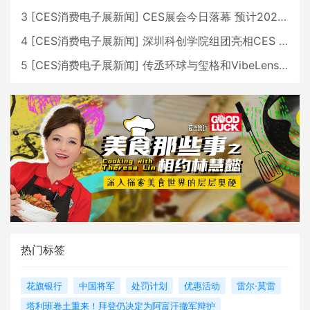
3
[
CES消费电子展新闻
]
CES展会今日落幕 预计2026行业收入将超五千亿美元
4
[
CES消费电子展新闻
]
深圳科创学院组团亮相CES 广受好评
5
[
CES消费电子展新闻
]
传丞环球与玺格和VibeLens共同推出全新耳机
热门标签
花旗银行
中国将军
处罚计划
优惠活动
雷尔·莫雷
塔利班卷土重来！拜登仍决定为阿富汗撤军辩护