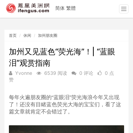
简体
繁體
T
o
g
g
首页
休闲
加州朋友圈
l
e
n
加州又见蓝色“荧光海”！| “蓝眼
a
泪”观赏指南
v
i
Yvonne
6539 阅读
0 评论
0 点
g
赞
a
t
i
每年火遍朋友圈的“蓝眼泪”荧光海浪今年又出现
o
了！还没有目睹蓝色荧光大海的宝宝们，看了这
n
篇文章就肯定不会错过了。