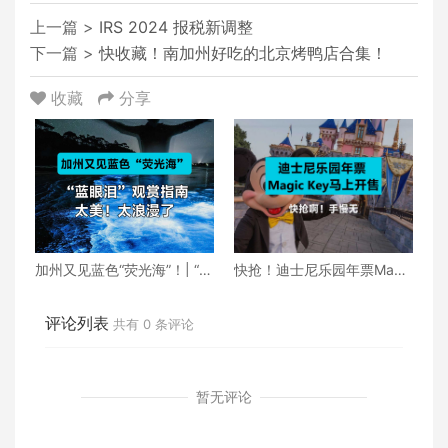
上一篇 >
IRS 2024 报税新调整
下一篇 >
快收藏！南加州好吃的北京烤鸭店合集！
收藏
分享
加州又见蓝色“荧光海”！| “蓝
快抢！迪士尼乐园年票Magi
眼泪”观赏指南
c Key马上开售啦！
评论列表
共有
0
条评论
暂无评论