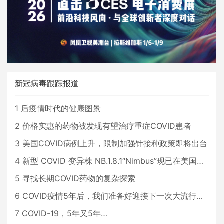
新冠病毒跟踪报道
1
后疫情时代的健康图景
2
价格实惠的药物被发现有望治疗重症COVID患者
3
美国COVID病例上升，限制加强针接种政策即将出台
4
新型 COVID 变异株 NB.1.8.1“Nimbus”现已在美国占据主导地位
5
寻找长期COVID药物的复杂探索
6
COVID疫情5年后，我们准备好迎接下一次大流行了吗？
7
COVID-19，5年又5年…