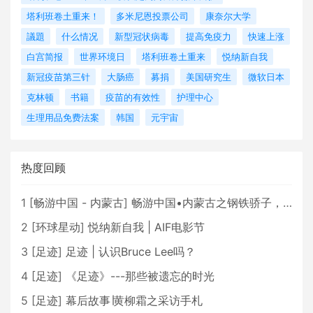
塔利班卷土重来！
多米尼恩投票公司
康奈尔大学
議題
什么情况
新型冠状病毒
提高免疫力
快速上涨
白宫简报
世界环境日
塔利班卷土重来
悦纳新自我
新冠疫苗第三针
大肠癌
募捐
美国研究生
微软日本
克林顿
书籍
疫苗的有效性
护理中心
生理用品免费法案
韩国
元宇宙
热度回顾
1
[
畅游中国 - 内蒙古
]
畅游中国•内蒙古之钢铁骄子，魅力包头
2
[
环球星动
]
悦纳新自我 | AIF电影节
3
[
足迹
]
足迹 | 认识Bruce Lee吗？
4
[
足迹
]
《足迹》---那些被遗忘的时光
5
[
足迹
]
幕后故事∣黄柳霜之采访手札