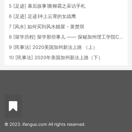
5
[
足迹
]
幕后故事∣黄柳霜之采访手札
6
[
足迹
]
足迹∣冲上云霄的女战鹰
7
[
风水
]
如何买到风水靓屋 - 黄楚琪
8
[
留学历程
]
留学那些事儿 —— 探秘加州理工学院Caltech博士生活 [上集]
9
[
民事法
]
2020美国加州新法上路 （上）
10
[
民事法
]
2020年美国加州新法上路（下）
© 2023. ifengus.com All rights reserved.