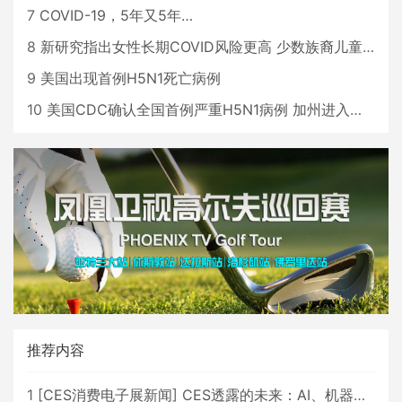
7
COVID-19，5年又5年…
8
新研究指出女性长期COVID风险更高 少数族裔儿童存在差异
9
美国出现首例H5N1死亡病例
10
美国CDC确认全国首例严重H5N1病例 加州进入紧急状态
推荐内容
1
[
CES消费电子展新闻
]
CES透露的未来：AI、机器人与智能生活大爆发