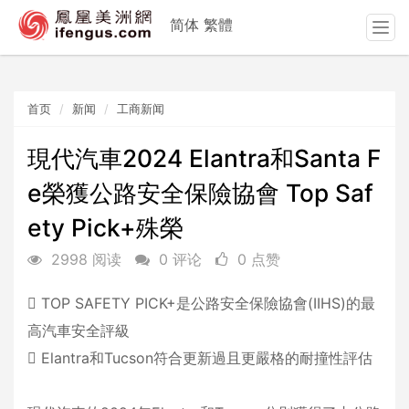
简体
繁體
T
o
g
g
首页
新闻
工商新闻
l
e
n
現代汽車2024 Elantra和Santa F
a
e榮獲公路安全保險協會 Top Saf
v
i
ety Pick+殊榮
g
a
2998 阅读
0 评论
0 点赞
t
i
 TOP SAFETY PICK+是公路安全保險協會(IIHS)的最
o
高汽車安全評級
n
 Elantra和Tucson符合更新過且更嚴格的耐撞性評估