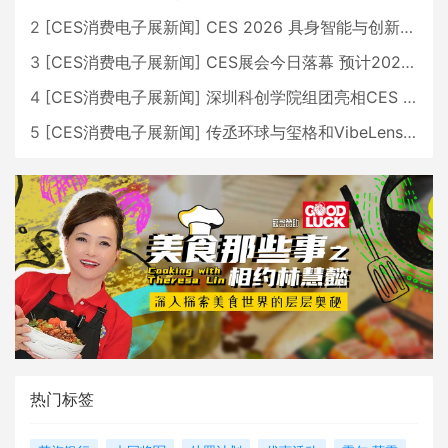
2
[
CES消费电子展新闻
]
CES 2026 具身智能与创新领域 中国公司大放异彩
3
[
CES消费电子展新闻
]
CES展会今日落幕 预计2026行业收入将超五千亿美元
4
[
CES消费电子展新闻
]
深圳科创学院组团亮相CES 广受好评
5
[
CES消费电子展新闻
]
传丞环球与玺格和VibeLens共同推出全新耳机
热门标签