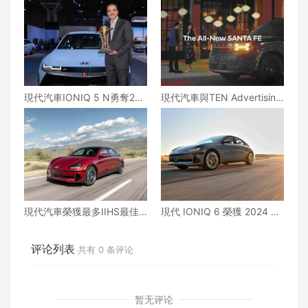
現代汽車IONIQ 5 N勇奪202
現代汽車與TEN Advertising
4年世界風雲性能車大獎
在全新Santa Fe的亞裔廣告
中 展示精緻堅固的休旅車體
驗
現代汽車榮獲最多IIHS最佳
現代 IONIQ 6 榮獲 2024 年
安全首選大獎
EV Pulse 網站編輯選擇大獎
评论列表
共有
0
条评论
暂无评论