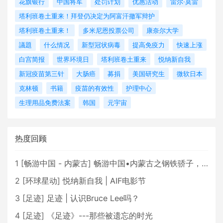
花旗银行
中国将军
处罚计划
优惠活动
雷尔·莫雷
塔利班卷土重来！拜登仍决定为阿富汗撤军辩护
塔利班卷土重来！
多米尼恩投票公司
康奈尔大学
議題
什么情况
新型冠状病毒
提高免疫力
快速上涨
白宫简报
世界环境日
塔利班卷土重来
悦纳新自我
新冠疫苗第三针
大肠癌
募捐
美国研究生
微软日本
克林顿
书籍
疫苗的有效性
护理中心
生理用品免费法案
韩国
元宇宙
热度回顾
1
[
畅游中国 - 内蒙古
]
畅游中国•内蒙古之钢铁骄子，魅力包头
2
[
环球星动
]
悦纳新自我 | AIF电影节
3
[
足迹
]
足迹 | 认识Bruce Lee吗？
4
[
足迹
]
《足迹》---那些被遗忘的时光