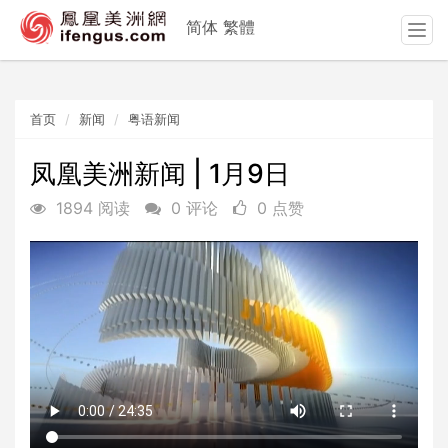
简体
繁體
T
o
g
g
首页
新闻
粤语新闻
l
e
n
凤凰美洲新闻 | 1月9日
a
1894 阅读
0 评论
0 点赞
v
i
g
a
t
i
o
n