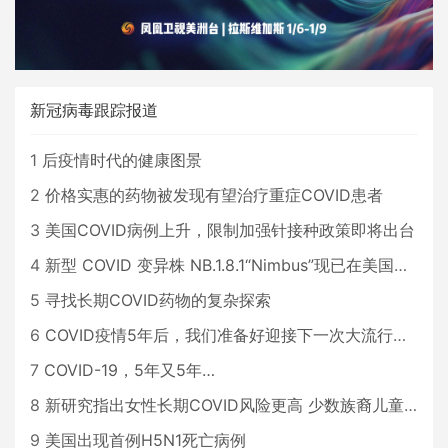
新冠病毒跟踪报道
1
后疫情时代的健康图景
2
价格实惠的药物被发现有望治疗重症COVID患者
3
美国COVID病例上升，限制加强针接种政策即将出台
4
新型 COVID 变异株 NB.1.8.1“Nimbus”现已在美国占据主导地位
5
寻找长期COVID药物的复杂探索
6
COVID疫情5年后，我们准备好迎接下一次大流行了吗？
7
COVID-19，5年又5年…
8
新研究指出女性长期COVID风险更高 少数族裔儿童存在差异
9
美国出现首例H5N1死亡病例