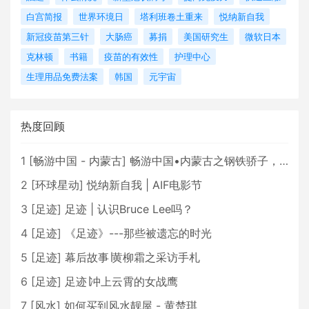
白宫简报
世界环境日
塔利班卷土重来
悦纳新自我
新冠疫苗第三针
大肠癌
募捐
美国研究生
微软日本
克林顿
书籍
疫苗的有效性
护理中心
生理用品免费法案
韩国
元宇宙
热度回顾
1
[
畅游中国 - 内蒙古
]
畅游中国•内蒙古之钢铁骄子，魅力包头
2
[
环球星动
]
悦纳新自我 | AIF电影节
3
[
足迹
]
足迹 | 认识Bruce Lee吗？
4
[
足迹
]
《足迹》---那些被遗忘的时光
5
[
足迹
]
幕后故事∣黄柳霜之采访手札
6
[
足迹
]
足迹∣冲上云霄的女战鹰
7
[
风水
]
如何买到风水靓屋 - 黄楚琪