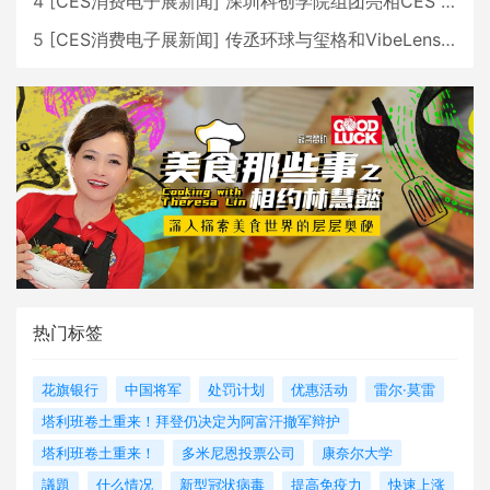
4
[
CES消费电子展新闻
]
深圳科创学院组团亮相CES 广受好评
5
[
CES消费电子展新闻
]
传丞环球与玺格和VibeLens共同推出全新耳机
热门标签
花旗银行
中国将军
处罚计划
优惠活动
雷尔·莫雷
塔利班卷土重来！拜登仍决定为阿富汗撤军辩护
塔利班卷土重来！
多米尼恩投票公司
康奈尔大学
議題
什么情况
新型冠状病毒
提高免疫力
快速上涨