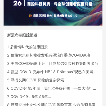
新冠病毒跟踪报道
1
后疫情时代的健康图景
2
价格实惠的药物被发现有望治疗重症COVID患者
3
美国COVID病例上升，限制加强针接种政策即将出台
4
新型 COVID 变异株 NB.1.8.1“Nimbus”现已在美国占据主导地位
5
寻找长期COVID药物的复杂探索
6
COVID疫情5年后，我们准备好迎接下一次大流行了吗？
7
COVID-19，5年又5年…
8
新研究指出女性长期COVID风险更高 少数族裔儿童存在差异