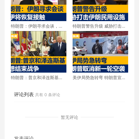
特朗普：伊朗寻求会谈，美
特朗普警告升级 威胁打击伊
伊将恢复接触
朗民用设施
特朗普：普京和泽连斯基都
美伊局势急转弯 特朗普宣布
想结束战争
取消新一轮空袭
评论列表
共有
0
条评论
暂无评论
发表评论