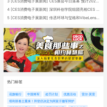
3
[
CES消费电子展新闻
]
CES展会今日落幕 预计2026行业收入将超五千亿美元
4
[
CES消费电子展新闻
]
深圳科创学院组团亮相CES 广受好评
5
[
CES消费电子展新闻
]
传丞环球与玺格和VibeLens共同推出全新耳机
热门标签
花旗银行
中国将军
处罚计划
优惠活动
雷尔·莫雷
塔利班卷土重来！拜登仍决定为阿富汗撤军辩护