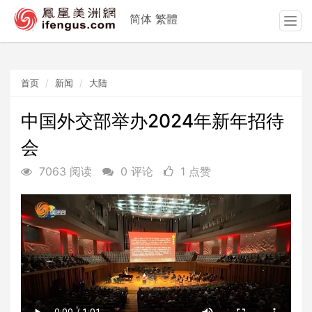
简体
繁體
T
o
g
g
首页
新闻
大陆
l
e
n
中国外交部举办2024年新年招待
a
会
v
i
7063 阅读
0 评论
1 点赞
g
a
t
i
o
n