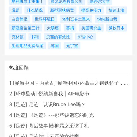
塔利班卷土重来！
多米尼恩投票公司
康奈尔大学
議題
什么情况
新型冠状病毒
提高免疫力
快速上涨
白宫简报
世界环境日
塔利班卷土重来
悦纳新自我
新冠疫苗第三针
大肠癌
募捐
美国研究生
微软日本
克林顿
书籍
疫苗的有效性
护理中心
生理用品免费法案
韩国
元宇宙
热度回顾
1
[
畅游中国 - 内蒙古
]
畅游中国•内蒙古之钢铁骄子，魅力包头
2
[
环球星动
]
悦纳新自我 | AIF电影节
3
[
足迹
]
足迹 | 认识Bruce Lee吗？
4
[
足迹
]
《足迹》---那些被遗忘的时光
5
[
足迹
]
幕后故事∣黄柳霜之采访手札
6
[
足迹
]
足迹∣冲上云霄的女战鹰