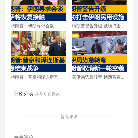
特朗普：伊朗寻求会谈，美
特朗普警告升级 威胁打击伊
伊将恢复接触
朗民用设施
特朗普：普京和泽连斯基都
美伊局势急转弯 特朗普宣布
想结束战争
取消新一轮空袭
评论列表
共有
0
条评论
暂无评论
发表评论