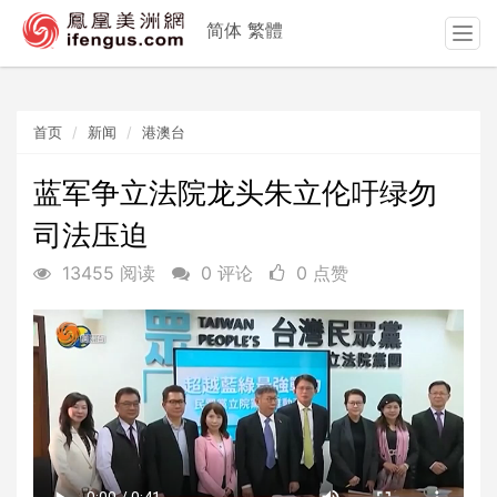
简体
繁體
T
o
g
g
首页
新闻
港澳台
l
e
n
蓝军争立法院龙头朱立伦吁绿勿
a
司法压迫
v
i
13455 阅读
0 评论
0 点赞
g
a
t
i
o
n