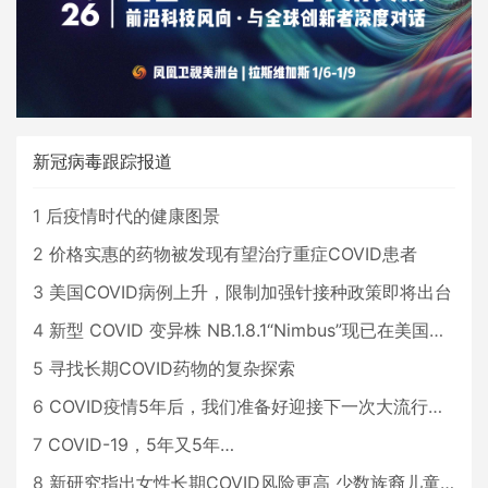
新冠病毒跟踪报道
1
后疫情时代的健康图景
2
价格实惠的药物被发现有望治疗重症COVID患者
3
美国COVID病例上升，限制加强针接种政策即将出台
4
新型 COVID 变异株 NB.1.8.1“Nimbus”现已在美国占据主导地位
5
寻找长期COVID药物的复杂探索
6
COVID疫情5年后，我们准备好迎接下一次大流行了吗？
7
COVID-19，5年又5年…
8
新研究指出女性长期COVID风险更高 少数族裔儿童存在差异