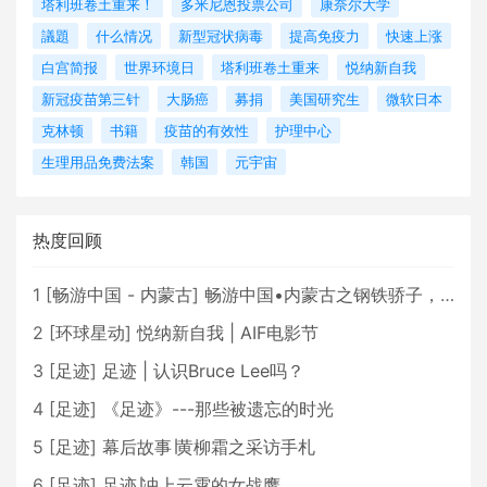
塔利班卷土重来！
多米尼恩投票公司
康奈尔大学
議題
什么情况
新型冠状病毒
提高免疫力
快速上涨
白宫简报
世界环境日
塔利班卷土重来
悦纳新自我
新冠疫苗第三针
大肠癌
募捐
美国研究生
微软日本
克林顿
书籍
疫苗的有效性
护理中心
生理用品免费法案
韩国
元宇宙
热度回顾
1
[
畅游中国 - 内蒙古
]
畅游中国•内蒙古之钢铁骄子，魅力包头
2
[
环球星动
]
悦纳新自我 | AIF电影节
3
[
足迹
]
足迹 | 认识Bruce Lee吗？
4
[
足迹
]
《足迹》---那些被遗忘的时光
5
[
足迹
]
幕后故事∣黄柳霜之采访手札
6
[
足迹
]
足迹∣冲上云霄的女战鹰