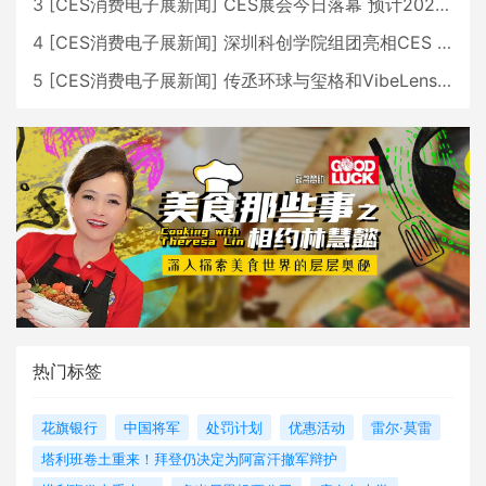
3
[
CES消费电子展新闻
]
CES展会今日落幕 预计2026行业收入将超五千亿美元
4
[
CES消费电子展新闻
]
深圳科创学院组团亮相CES 广受好评
5
[
CES消费电子展新闻
]
传丞环球与玺格和VibeLens共同推出全新耳机
热门标签
花旗银行
中国将军
处罚计划
优惠活动
雷尔·莫雷
塔利班卷土重来！拜登仍决定为阿富汗撤军辩护