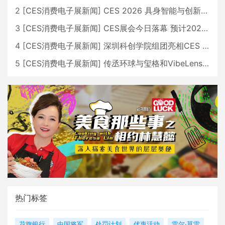
2
[
CES消费电子展新闻
]
CES 2026 具身智能与创新领域 中国公司大放异彩
3
[
CES消费电子展新闻
]
CES展会今日落幕 预计2026行业收入将超五千亿美元
4
[
CES消费电子展新闻
]
深圳科创学院组团亮相CES 广受好评
5
[
CES消费电子展新闻
]
传丞环球与玺格和VibeLens共同推出全新耳机
热门标签
花旗银行
中国将军
处罚计划
优惠活动
雷尔·莫雷