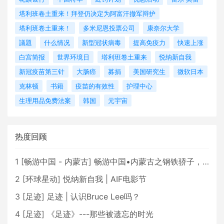
塔利班卷土重来！拜登仍决定为阿富汗撤军辩护
塔利班卷土重来！
多米尼恩投票公司
康奈尔大学
議題
什么情况
新型冠状病毒
提高免疫力
快速上涨
白宫简报
世界环境日
塔利班卷土重来
悦纳新自我
新冠疫苗第三针
大肠癌
募捐
美国研究生
微软日本
克林顿
书籍
疫苗的有效性
护理中心
生理用品免费法案
韩国
元宇宙
热度回顾
1
[
畅游中国 - 内蒙古
]
畅游中国•内蒙古之钢铁骄子，魅力包头
2
[
环球星动
]
悦纳新自我 | AIF电影节
3
[
足迹
]
足迹 | 认识Bruce Lee吗？
4
[
足迹
]
《足迹》---那些被遗忘的时光