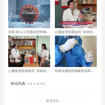
美国 BA.3.2 型新冠变种病例
心脑血管疾病如何 “未病先
正在上升
防、既病防变” ？下
心脑血管疾病如何 “未病先
价格实惠的药物被发现有望
防、既病防变” ？上
治疗重症COVID患者
评论列表
共有
0
条评论
暂无评论