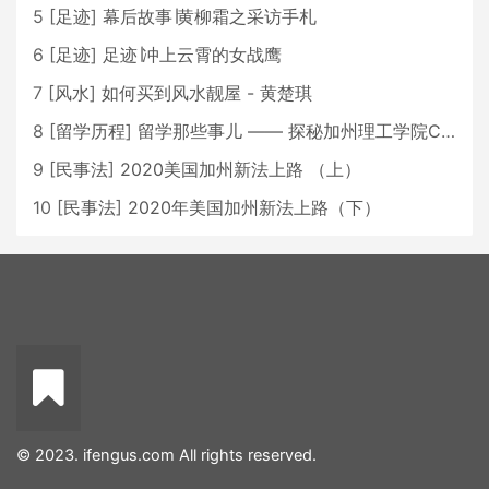
5
[
足迹
]
幕后故事∣黄柳霜之采访手札
6
[
足迹
]
足迹∣冲上云霄的女战鹰
7
[
风水
]
如何买到风水靓屋 - 黄楚琪
8
[
留学历程
]
留学那些事儿 —— 探秘加州理工学院Caltech博士生活 [上集]
9
[
民事法
]
2020美国加州新法上路 （上）
10
[
民事法
]
2020年美国加州新法上路（下）
© 2023. ifengus.com All rights reserved.