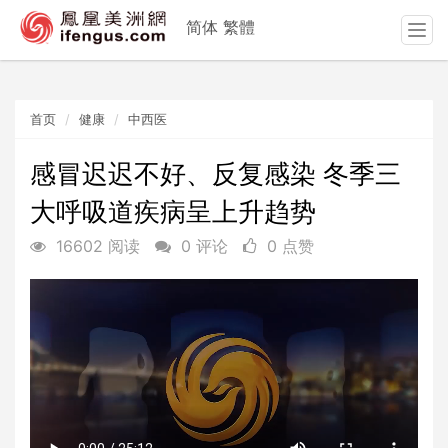
简体
繁體
T
o
g
g
首页
健康
中西医
l
e
n
感冒迟迟不好、反复感染 冬季三
a
大呼吸道疾病呈上升趋势
v
i
16602 阅读
0 评论
0 点赞
g
a
t
i
o
n