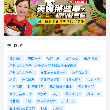
热门标签
花旗银行
中国将军
处罚计划
优惠活动
雷尔·莫雷
塔利班卷土重来！拜登仍决定为阿富汗撤军辩护
塔利班卷土重来！
多米尼恩投票公司
康奈尔大学
議題
什么情况
新型冠状病毒
提高免疫力
快速上涨
白宫简报
世界环境日
塔利班卷土重来
悦纳新自我
新冠疫苗第三针
大肠癌
募捐
美国研究生
微软日本
克林顿
书籍
疫苗的有效性
护理中心
生理用品免费法案
韩国
元宇宙