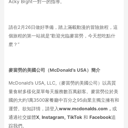
Acky Brght一對一的指導。
請在2月26日做好準備，踏上滿載動漫的冒險旅程，這
個旅程的第一站就是“歡迎光臨麥當勞，今天想吃點什
麽？”
麥當勞的美國公司（
McDonald’s USA
）簡介
McDonald’s USA, LLC,（麥當勞的美國公司）以高質
量食材多樣化菜單每天服務數百萬顧客。麥當勞位於美
國的大約1萬3500家餐廳中百分之95由業主獨立擁有和
運營。欲知詳情，請登入
www.mcdonalds.com
，
或
通過社交媒體
X
,
Instagram,
TikTok
和
Facebook
追
踪我們。