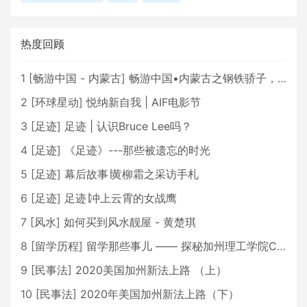
热度回顾
1
[
畅游中国 - 内蒙古
]
畅游中国•内蒙古之钢铁骄子，魅力包头
2
[
环球星动
]
悦纳新自我 | AIF电影节
3
[
足迹
]
足迹 | 认识Bruce Lee吗？
4
[
足迹
]
《足迹》---那些被遗忘的时光
5
[
足迹
]
幕后故事∣黄柳霜之采访手札
6
[
足迹
]
足迹∣冲上云霄的女战鹰
7
[
风水
]
如何买到风水靓屋 - 黄楚琪
8
[
留学历程
]
留学那些事儿 —— 探秘加州理工学院Caltech博士生活 [上集]
9
[
民事法
]
2020美国加州新法上路 （上）
10
[
民事法
]
2020年美国加州新法上路（下）