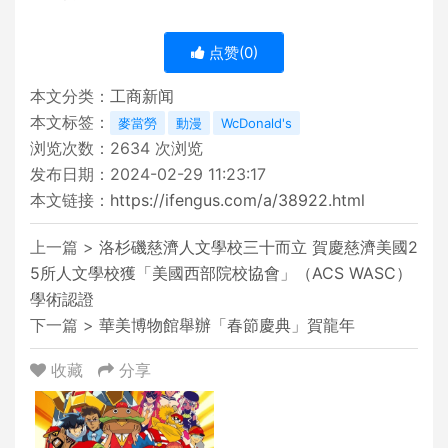
点赞(
0
)
本文分类：
工商新闻
本文标签：
麥當勞
動漫
WcDonald's
浏览次数：
2634
次浏览
发布日期：2024-02-29 11:23:17
本文链接：
https://ifengus.com/a/38922.html
上一篇 >
洛杉磯慈濟人文學校三十而立 賀慶慈濟美國2
5所人文學校獲「美國西部院校協會」（ACS WASC）
學術認證
下一篇 >
華美博物館舉辦「春節慶典」賀龍年
收藏
分享