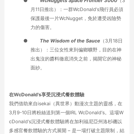
●
WcNuggets Space Frontier 3000
（3
月11日推出）：一群WcDonald‘s飛行員必須
保護最後一片WcNugget，免於遭受凶險勢
力的傷害。
●
The Wisdom of the Sauce
（3月18日
推出）：三位女性來到偏鄉曠野，目的在神
出鬼沒的醬料徹底消失之前，揭開它的神秘
面紗。
在
WcDonald's
享受沉浸式餐飲體驗
我們借助來自isekai（異世界）動漫次主題的靈感，在
3月9-10日將粉絲送到第一個IRL WcDonald‘s。這場W
cDonald‘s沉浸式餐飲體驗將在加利福尼亞州洛杉磯以
多感官餐飲體驗的方式展開 – 是一場打破主題限制，結