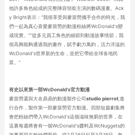
他許多角色組成的完整陣容領銜主演的數碼漫畫。Ack
y Bright表示：“我很享受與麥當勞攜手合作的時光，我
們一起為真心喜愛麥當勞的動漫粉絲將WcDonald's變
成現實。”“從多元員工角色的細節到動漫故事情節，我
很高興能夠通過我的畫作，賦予劇力萬鈞，活力洋溢的
WcDonald's世界新的生命，並把它帶給全球各地民
眾。”
有史以來第一部
WcDonald's
官方動漫
麥當勞還與大名鼎鼎的動漫製作公司
studio pierrot
進
行合作，製作第一部麥當勞官方動漫。四部短篇劇集將
會把粉絲們帶入WcDonald's這個滋味無窮的世界，在
這裏每週將會有一個WcDonald's醬料及WcNuggets的
故事展現在粉絲們面前。從2月26日起至3月18日，每