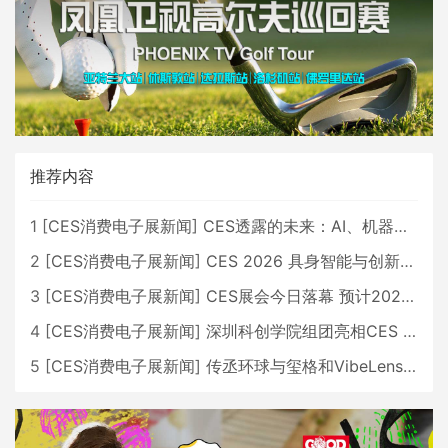
推荐内容
1
[
CES消费电子展新闻
]
CES透露的未来：AI、机器人与智能生活大爆发
2
[
CES消费电子展新闻
]
CES 2026 具身智能与创新领域 中国公司大放异彩
3
[
CES消费电子展新闻
]
CES展会今日落幕 预计2026行业收入将超五千亿美元
4
[
CES消费电子展新闻
]
深圳科创学院组团亮相CES 广受好评
5
[
CES消费电子展新闻
]
传丞环球与玺格和VibeLens共同推出全新耳机