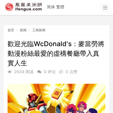
简体
繁體
T
o
g
g
首页
新闻
工商新闻
l
e
n
歡迎光臨WcDonald's：麥當勞將
a
動漫粉絲最愛的虛構餐廳帶入真
v
i
實人生
g
a
2634 阅读
0 评论
0 点赞
t
i
o
n