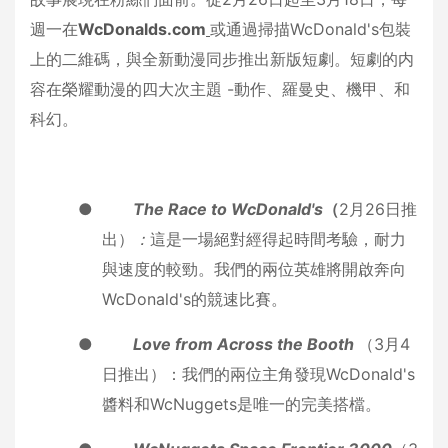
週一在
WcDonalds.com
或通過掃描WcDonald's包裝
上的二維碼，與全新動漫同步推出新版短劇。短劇的内
容在榮耀動漫的四大次主題 -動作、羅曼史、機甲、和
科幻。
●
The Race to WcDonald's
（
2月26日推
出）
：
這是一場絕對經得起時間考驗，耐力
與速度的較勁。我們的兩位英雄將開啟奔向
WcDonald's的競速比賽。
●
Love from Across the Booth
（3月4
日推出）：我們的兩位主角發現WcDonald's
醬料和WcNuggets是唯一的完美搭檔。