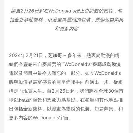
請自
2
月
26
日起在
WcDonald's
踏上
史詩般的
旅程，包
括全新鮮辣醬料，以漫畫為靈感的包裝，原創短篇劇集
和更多內容
2024年2月21日，
芝加哥
– 多年來，熱衷於動漫的粉
絲們令靈感來自麥當勞的 “WcDonald‘s”餐廳成爲動漫
電影及節目中最令人難忘的一部分。如今WcDonald's
將與動漫界最富盛名的巨星們聯手向前邁出一步，從虛
構走向現實人生。自2月26日起，我們將在全球30個市
場以粉絲的願景和想象力爲基礎，在餐廳和其他地點推
出包括全新醬料、以漫畫為靈感的包裝、短篇劇集，和
更多内容的WcDonald's宇宙。