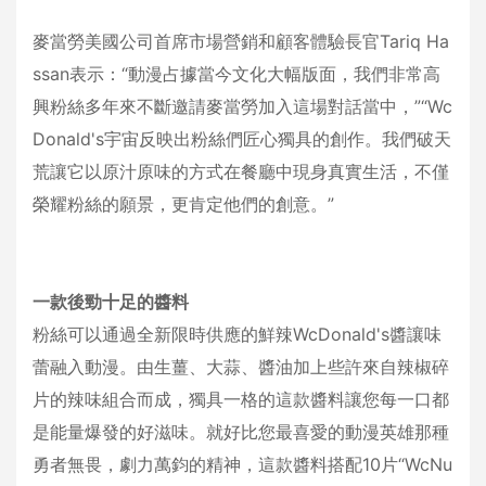
麥當勞美國公司首席市場營銷和顧客體驗長官Tariq Ha
ssan表示：“動漫占據當今文化大幅版面，我們非常高
興粉絲多年來不斷邀請麥當勞加入這場對話當中，”“Wc
Donald's宇宙反映出粉絲們匠心獨具的創作。我們破天
荒讓它以原汁原味的方式在餐廳中現身真實生活，不僅
榮耀粉絲的願景，更肯定他們的創意。”
一款後勁十足的醬料
粉絲可以通過全新限時供應的鮮辣WcDonald's醬讓味
蕾融入動漫。由生薑、大蒜、醬油加上些許來自辣椒碎
片的辣味組合而成，獨具一格的這款醬料讓您每一口都
是能量爆發的好滋味。就好比您最喜愛的動漫英雄那種
勇者無畏，劇力萬鈞的精神，這款醬料搭配10片“WcNu