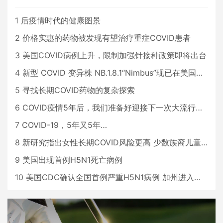
1
后疫情时代的健康图景
2
价格实惠的药物被发现有望治疗重症COVID患者
3
美国COVID病例上升，限制加强针接种政策即将出台
4
新型 COVID 变异株 NB.1.8.1“Nimbus”现已在美国占据主导地位
5
寻找长期COVID药物的复杂探索
6
COVID疫情5年后，我们准备好迎接下一次大流行了吗？
7
COVID-19，5年又5年…
8
新研究指出女性长期COVID风险更高 少数族裔儿童存在差异
9
美国出现首例H5N1死亡病例
10
美国CDC确认全国首例严重H5N1病例 加州进入紧急状态