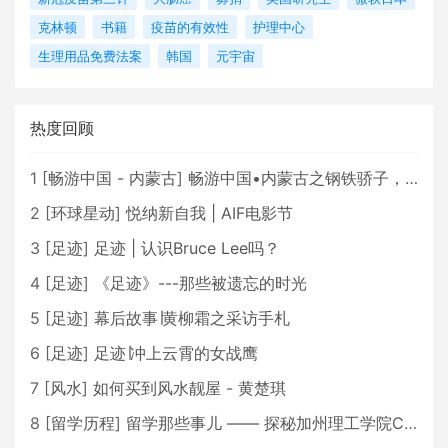
克林顿
书籍
疫苗的有效性
护理中心
生理用品免费法案
韩国
元宇宙
热度回顾
1
[
畅游中国 - 内蒙古
]
畅游中国•内蒙古之钢铁骄子，魅力包头
2
[
环球星动
]
悦纳新自我 | AIF电影节
3
[
足迹
]
足迹 | 认识Bruce Lee吗？
4
[
足迹
]
《足迹》---那些被遗忘的时光
5
[
足迹
]
幕后故事∣黄柳霜之采访手札
6
[
足迹
]
足迹∣冲上云霄的女战鹰
7
[
风水
]
如何买到风水靓屋 - 黄楚琪
8
[
留学历程
]
留学那些事儿 —— 探秘加州理工学院Caltech博士生活 [上集]