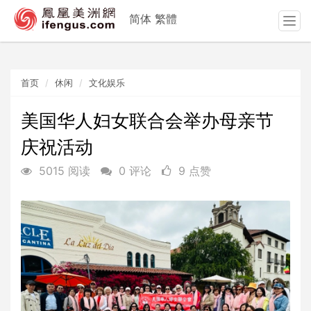
简体
繁體
T
o
g
g
首页
休闲
文化娱乐
l
e
n
美国华人妇女联合会举办母亲节
a
庆祝活动
v
i
5015 阅读
0 评论
9 点赞
g
a
t
i
o
n