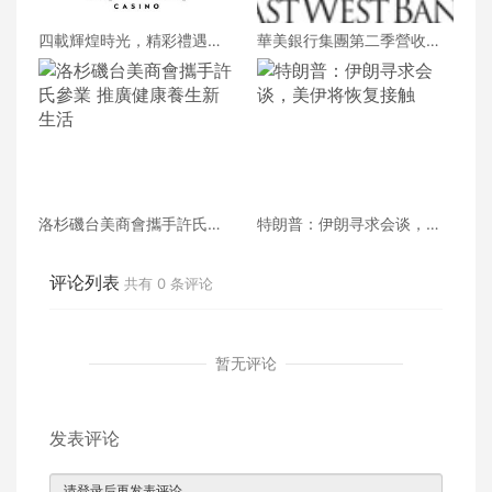
四載輝煌時光，精彩禮遇歡
華美銀行集團第二季營收創
慶一整月
新高 每股收益年增18%
洛杉磯台美商會攜手許氏參
特朗普：伊朗寻求会谈，美
業 推廣健康養生新生活
伊将恢复接触
评论列表
共有
0
条评论
暂无评论
发表评论