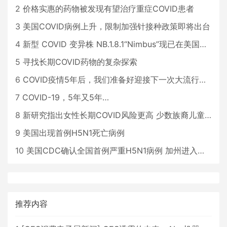
2
价格实惠的药物被发现有望治疗重症COVID患者
3
美国COVID病例上升，限制加强针接种政策即将出台
4
新型 COVID 变异株 NB.1.8.1“Nimbus”现已在美国占据主导地位
5
寻找长期COVID药物的复杂探索
6
COVID疫情5年后，我们准备好迎接下一次大流行了吗？
7
COVID-19，5年又5年…
8
新研究指出女性长期COVID风险更高 少数族裔儿童存在差异
9
美国出现首例H5N1死亡病例
10
美国CDC确认全国首例严重H5N1病例 加州进入紧急状态
推荐内容