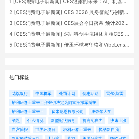
1
[
CES消费电子展新闻
]
CES透露的未来：AI、机器人与智能生活大爆发
2
[
CES消费电子展新闻
]
CES 2026 具身智能与创新领域 中国公司大放异彩
3
[
CES消费电子展新闻
]
CES展会今日落幕 预计2026行业收入将超五千亿美元
4
[
CES消费电子展新闻
]
深圳科创学院组团亮相CES 广受好评
5
[
CES消费电子展新闻
]
传丞环球与玺格和VibeLens共同推出全新耳机
热门标签
花旗银行
中国将军
处罚计划
优惠活动
雷尔·莫雷
塔利班卷土重来！拜登仍决定为阿富汗撤军辩护
塔利班卷土重来！
多米尼恩投票公司
康奈尔大学
議題
什么情况
新型冠状病毒
提高免疫力
快速上涨
白宫简报
世界环境日
塔利班卷土重来
悦纳新自我
新冠疫苗第三针
大肠癌
募捐
美国研究生
微软日本