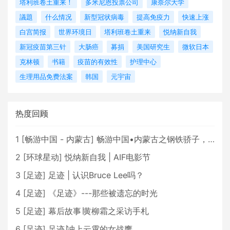
塔利班卷土重来！
多米尼恩投票公司
康奈尔大学
議題
什么情况
新型冠状病毒
提高免疫力
快速上涨
白宫简报
世界环境日
塔利班卷土重来
悦纳新自我
新冠疫苗第三针
大肠癌
募捐
美国研究生
微软日本
克林顿
书籍
疫苗的有效性
护理中心
生理用品免费法案
韩国
元宇宙
热度回顾
1
[
畅游中国 - 内蒙古
]
畅游中国•内蒙古之钢铁骄子，魅力包头
2
[
环球星动
]
悦纳新自我 | AIF电影节
3
[
足迹
]
足迹 | 认识Bruce Lee吗？
4
[
足迹
]
《足迹》---那些被遗忘的时光
5
[
足迹
]
幕后故事∣黄柳霜之采访手札
6
[
足迹
]
足迹∣冲上云霄的女战鹰