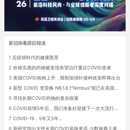
新冠病毒跟踪报道
1
后疫情时代的健康图景
2
价格实惠的药物被发现有望治疗重症COVID患者
3
美国COVID病例上升，限制加强针接种政策即将出台
4
新型 COVID 变异株 NB.1.8.1“Nimbus”现已在美国占据主导地位
5
寻找长期COVID药物的复杂探索
6
COVID疫情5年后，我们准备好迎接下一次大流行了吗？
7
COVID-19，5年又5年…
8
新研究指出女性长期COVID风险更高 少数族裔儿童存在差异