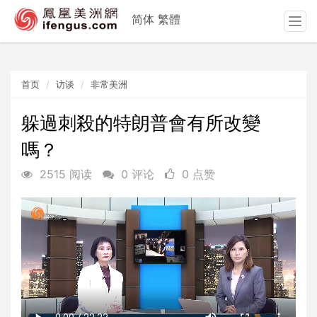
简体
繁體
T
o
g
g
首页
访谈
非常美洲
l
e
n
躲過刺殺的特朗普會有所改變
a
嗎？
v
i
2515 阅读
0 评论
0 点赞
g
a
t
i
o
n