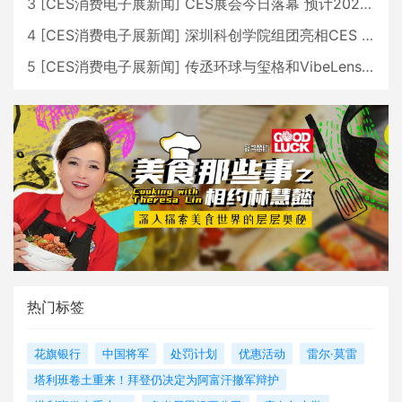
3
[
CES消费电子展新闻
]
CES展会今日落幕 预计2026行业收入将超五千亿美元
4
[
CES消费电子展新闻
]
深圳科创学院组团亮相CES 广受好评
5
[
CES消费电子展新闻
]
传丞环球与玺格和VibeLens共同推出全新耳机
热门标签
花旗银行
中国将军
处罚计划
优惠活动
雷尔·莫雷
塔利班卷土重来！拜登仍决定为阿富汗撤军辩护