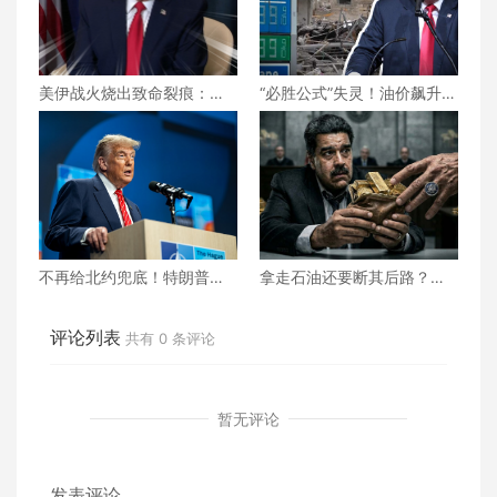
美伊战火烧出致命裂痕：吕
“必胜公式”失灵！油价飙升、
特低调求和却碰壁，北约正
民怨沸腾，美伊之战特朗普
走向事实性崩塌？
将如何收场？
不再给北约兜底！特朗普对
拿走石油还要断其后路？美
北约“最后通牒” 不交钱 美国
国为何死掐马杜罗的“辩护救
就不玩了？
命钱”？
评论列表
共有
0
条评论
暂无评论
发表评论