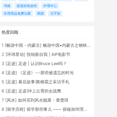
书籍
疫苗的有效性
护理中心
生理用品免费法案
韩国
元宇宙
热度回顾
1
[
畅游中国 - 内蒙古
]
畅游中国•内蒙古之钢铁骄子，魅力包头
2
[
环球星动
]
悦纳新自我 | AIF电影节
3
[
足迹
]
足迹 | 认识Bruce Lee吗？
4
[
足迹
]
《足迹》---那些被遗忘的时光
5
[
足迹
]
幕后故事∣黄柳霜之采访手札
6
[
足迹
]
足迹∣冲上云霄的女战鹰
7
[
风水
]
如何买到风水靓屋 - 黄楚琪
8
[
留学历程
]
留学那些事儿 —— 探秘加州理工学院Caltech博士生活 [上集]