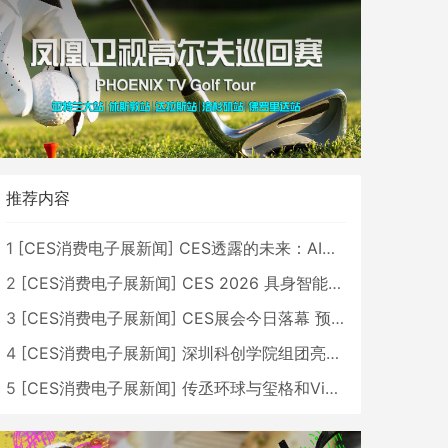
推荐内容
1
[
CES消费电子展新闻
]
CES透露的未来：AI、机器人与智能生活大爆发
2
[
CES消费电子展新闻
]
CES 2026 具身智能与创新领域 中国公司大放异彩
3
[
CES消费电子展新闻
]
CES展会今日落幕 预计2026行业收入将超五千亿美元
4
[
CES消费电子展新闻
]
深圳科创学院组团亮相CES 广受好评
5
[
CES消费电子展新闻
]
传丞环球与玺格和VibeLens共同推出全新耳机