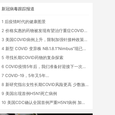
新冠病毒跟踪报道
1
后疫情时代的健康图景
2
价格实惠的药物被发现有望治疗重症COVID患者
3
美国COVID病例上升，限制加强针接种政策即将出台
4
新型 COVID 变异株 NB.1.8.1“Nimbus”现已在美国占据主导地位
5
寻找长期COVID药物的复杂探索
6
COVID疫情5年后，我们准备好迎接下一次大流行了吗？
7
COVID-19，5年又5年…
8
新研究指出女性长期COVID风险更高 少数族裔儿童存在差异
9
美国出现首例H5N1死亡病例
10
美国CDC确认全国首例严重H5N1病例 加州进入紧急状态