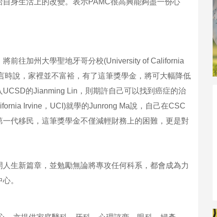
自身生活上的改變。表示PAMC很高興能夠盡一份心
學聖地牙哥分校(University of California
ng在發表感言時說，家裡並不富裕，有了這筆獎學金，將可大幅降低
D的Jianming Lin，則期許自己可以找到癌症的治
ornia Irvine，UCI)就學的Junrong Ma說，自己在CSC
第一代移民，這筆獎學金不僅減輕財務上的困難，更是對
們即將展開人生新篇章，並勉勵無論將專攻任何科系，都會成為力
中心。