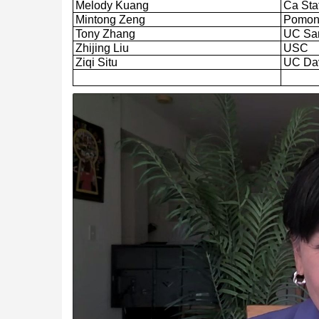
Melody Kuang
Ca Sta
Mintong Zeng
Pomon
Tony Zhang
UC Sa
Zhijing Liu
USC
Ziqi Situ
UC Da