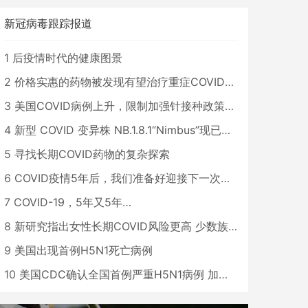
新冠病毒跟踪报道
1
后疫情时代的健康图景
2
价格实惠的药物被发现有望治疗重症COVID患者
3
美国COVID病例上升，限制加强针接种政策即将出台
4
新型 COVID 变异株 NB.1.8.1“Nimbus”现已在美国占据主导地位
5
寻找长期COVID药物的复杂探索
6
COVID疫情5年后，我们准备好迎接下一次大流行了吗？
7
COVID-19，5年又5年…
8
新研究指出女性长期COVID风险更高 少数族裔儿童存在差异
9
美国出现首例H5N1死亡病例
10
美国CDC确认全国首例严重H5N1病例 加州进入紧急状态