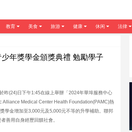
教育
美食
旅游
健康
休闲
法律
青少年獎學金頒獎典禮 勉勵學子
，CSC)於昨(24)日下午1:45在線上舉辦「2024年華埠服務中心
 Medical Center Health Foundation(PAMC)熱
獎學金增加至3,000元及5,000元不等的升學補助。聯邦
勵受獎者善用自身經歷回饋社會。