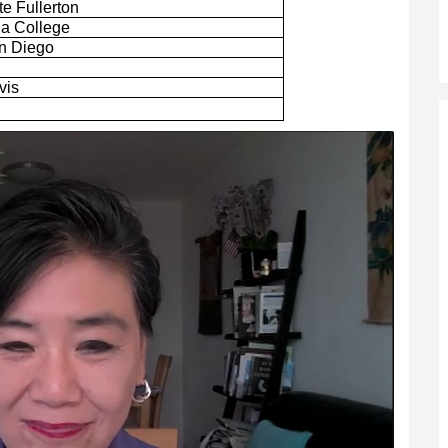
te Fullerton
a College
n Diego
vis