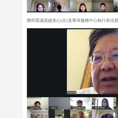
聯邦眾議員趙美心(左)及華埠服務中心執行長伍競