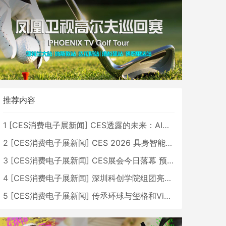
推荐内容
1
[
CES消费电子展新闻
]
CES透露的未来：AI、机器人与智能生活大爆发
2
[
CES消费电子展新闻
]
CES 2026 具身智能与创新领域 中国公司大放异彩
3
[
CES消费电子展新闻
]
CES展会今日落幕 预计2026行业收入将超五千亿美元
4
[
CES消费电子展新闻
]
深圳科创学院组团亮相CES 广受好评
5
[
CES消费电子展新闻
]
传丞环球与玺格和VibeLens共同推出全新耳机