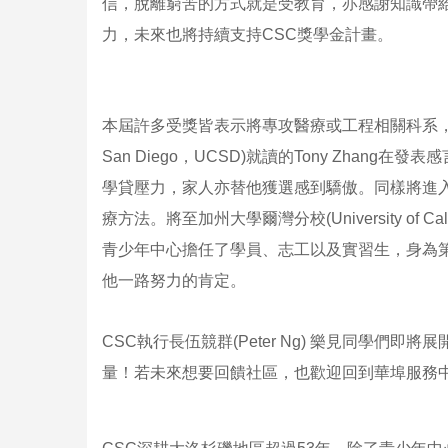
信，脫離窮苦的方式就是受教育，亦感謝知識帶給
力，未來也將持續支持CSC獎學金計畫。
本屆許多受獎皆表示將專攻醫療或工程相關科系，將前往加州大
San Diego，UCSD)就讀的Tony Zha
學貸壓力，家人亦替他獲選感到驕傲。同樣將進入UCS
療方法。將至加州大學爾灣分校(University of Calif
青少年中心擔任了學員、志工以及實習生，身為
他一路努力的肯定。
CSC執行長伍競群(Peter Ng) 樂見同學
量！若未來想要回饋社區，也歡迎回到華埠服務