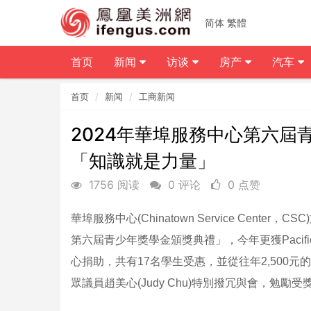
简体
繁體
首页
新闻
访谈
房产
汽车
首页
新闻
工商新闻
2024年華埠服務中心第六屆
「知識就是力量」
1756 阅读
0 评论
0 点赞
華埠服務中心(Chinatown Service Center
第六屆青少年獎學金頒獎典禮」，今年更獲Pacific Alliance
心捐助，共有17名學生受惠，並從往年2,500元的
眾議員趙美心(Judy Chu)特別撥冗與會，勉