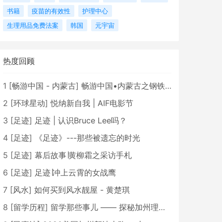
书籍
疫苗的有效性
护理中心
生理用品免费法案
韩国
元宇宙
热度回顾
1
[
畅游中国 - 内蒙古
]
畅游中国•内蒙古之钢铁骄子，魅力包头
2
[
环球星动
]
悦纳新自我 | AIF电影节
3
[
足迹
]
足迹 | 认识Bruce Lee吗？
4
[
足迹
]
《足迹》---那些被遗忘的时光
5
[
足迹
]
幕后故事∣黄柳霜之采访手札
6
[
足迹
]
足迹∣冲上云霄的女战鹰
7
[
风水
]
如何买到风水靓屋 - 黄楚琪
8
[
留学历程
]
留学那些事儿 —— 探秘加州理工学院Caltech博士生活 [上集]