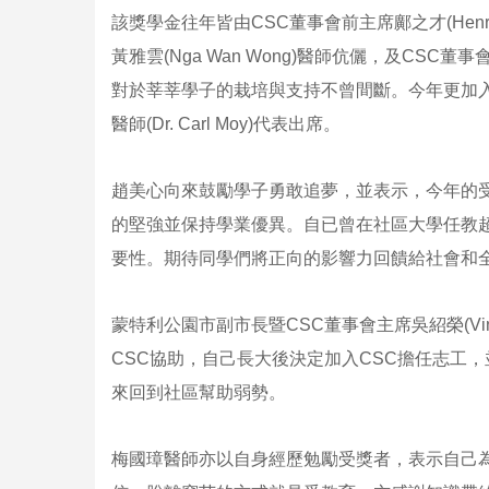
該獎學金往年皆由CSC董事會前主席鄺之才(Henry Kwo
黃雅雲(Nga Wan Wong)醫師伉儷，及CSC董
對於莘莘學子的栽培與支持不曾間斷。今年更加入
醫師(Dr. Carl Moy)代表出席。
趙美心向來鼓勵學子勇敢追夢，並表示，今年的
的堅強並保持學業優異。自已曾在社區大學任教超
要性。期待同學們將正向的影響力回饋給社會和
蒙特利公園市副市長暨CSC董事會主席吳紹榮(Vi
CSC協助，自己長大後決定加入CSC擔任志工
來回到社區幫助弱勢。
梅國璋醫師亦以自身經歷勉勵受獎者，表示自己為