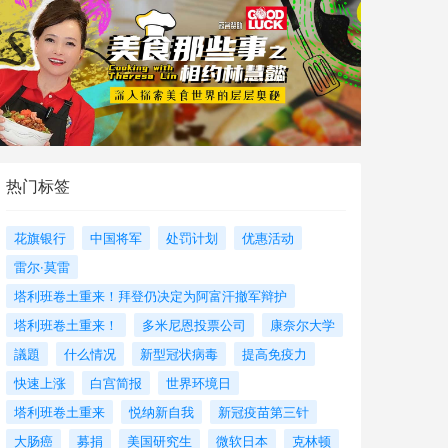
热门标签
花旗银行
中国将军
处罚计划
优惠活动
雷尔·莫雷
塔利班卷土重来！拜登仍决定为阿富汗撤军辩护
塔利班卷土重来！
多米尼恩投票公司
康奈尔大学
議題
什么情况
新型冠状病毒
提高免疫力
快速上涨
白宫简报
世界环境日
塔利班卷土重来
悦纳新自我
新冠疫苗第三针
大肠癌
募捐
美国研究生
微软日本
克林顿