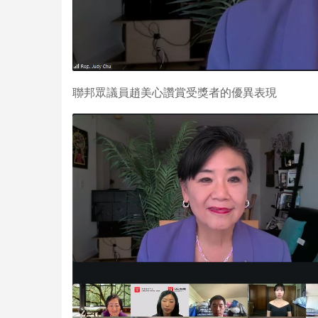
聯邦眾議員趙美心讚賞受獎者的優異表現