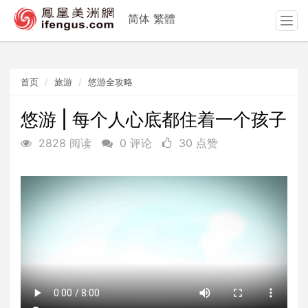
简体
繁體
T
o
g
g
首页
旅游
悠游全攻略
l
e
n
悠游 | 每个人心底都住着一个孩子
a
2828 阅读
0 评论
30 点赞
v
i
g
a
t
i
o
n