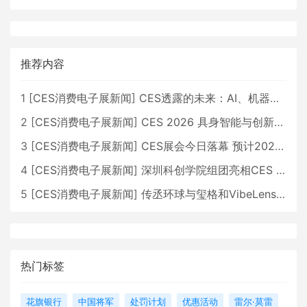
推荐内容
1
[
CES消费电子展新闻
]
CES透露的未来：AI、机器人与智能生活大爆发
2
[
CES消费电子展新闻
]
CES 2026 具身智能与创新领域 中国公司大放异彩
3
[
CES消费电子展新闻
]
CES展会今日落幕 预计2026行业收入将超五千亿美元
4
[
CES消费电子展新闻
]
深圳科创学院组团亮相CES 广受好评
5
[
CES消费电子展新闻
]
传丞环球与玺格和VibeLens共同推出全新耳机
热门标签
花旗银行
中国将军
处罚计划
优惠活动
雷尔·莫雷