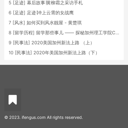
5
[
足迹
]
幕后故事∣黄柳霜之采访手札
6
[
足迹
]
足迹∣冲上云霄的女战鹰
7
[
风水
]
如何买到风水靓屋 - 黄楚琪
8
[
留学历程
]
留学那些事儿 —— 探秘加州理工学院Caltech博士生活 [上集]
9
[
民事法
]
2020美国加州新法上路 （上）
10
[
民事法
]
2020年美国加州新法上路（下）
© 2023. ifengus.com All rights reserved.