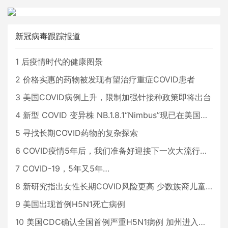
新冠病毒跟踪报道
1
后疫情时代的健康图景
2
价格实惠的药物被发现有望治疗重症COVID患者
3
美国COVID病例上升，限制加强针接种政策即将出台
4
新型 COVID 变异株 NB.1.8.1“Nimbus”现已在美国占据主导地位
5
寻找长期COVID药物的复杂探索
6
COVID疫情5年后，我们准备好迎接下一次大流行了吗？
7
COVID-19，5年又5年…
8
新研究指出女性长期COVID风险更高 少数族裔儿童存在差异
9
美国出现首例H5N1死亡病例
10
美国CDC确认全国首例严重H5N1病例 加州进入紧急状态