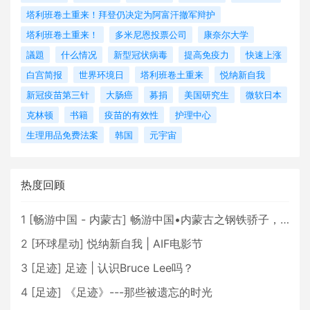
塔利班卷土重来！拜登仍决定为阿富汗撤军辩护
塔利班卷土重来！
多米尼恩投票公司
康奈尔大学
議題
什么情况
新型冠状病毒
提高免疫力
快速上涨
白宫简报
世界环境日
塔利班卷土重来
悦纳新自我
新冠疫苗第三针
大肠癌
募捐
美国研究生
微软日本
克林顿
书籍
疫苗的有效性
护理中心
生理用品免费法案
韩国
元宇宙
热度回顾
1
[
畅游中国 - 内蒙古
]
畅游中国•内蒙古之钢铁骄子，魅力包头
2
[
环球星动
]
悦纳新自我 | AIF电影节
3
[
足迹
]
足迹 | 认识Bruce Lee吗？
4
[
足迹
]
《足迹》---那些被遗忘的时光