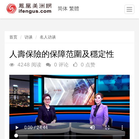
简体
繁體
T
o
g
g
首页
访谈
名人访谈
l
e
n
人壽保險的保障范圍及穩定性
a
4248 阅读
0 评论
0 点赞
v
i
g
a
t
i
o
n