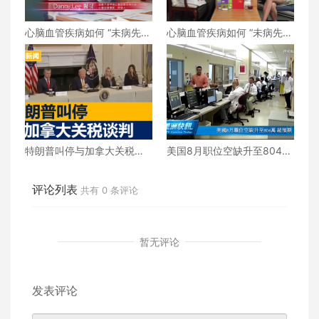
心脑血管疾病如何 “未病先
心脑血管疾病如何 “未病先
防、既病防变” ？下
防、既病防变” ？上
特朗普叫停与加拿大关税谈
美国8月职位空缺升至804万
判 | 美洲新闻 2025年10月2
超过预期
4日
评论列表
共有
0
条评论
暂无评论
发表评论