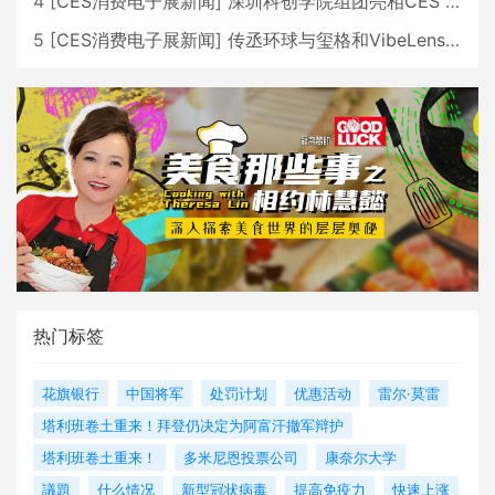
4
[
CES消费电子展新闻
]
深圳科创学院组团亮相CES 广受好评
5
[
CES消费电子展新闻
]
传丞环球与玺格和VibeLens共同推出全新耳机
热门标签
花旗银行
中国将军
处罚计划
优惠活动
雷尔·莫雷
塔利班卷土重来！拜登仍决定为阿富汗撤军辩护
塔利班卷土重来！
多米尼恩投票公司
康奈尔大学
議題
什么情况
新型冠状病毒
提高免疫力
快速上涨