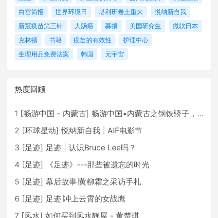
白宫简报
世界环境日
塔利班卷土重来
悦纳新自我
新冠疫苗第三针
大肠癌
募捐
美国研究生
微软日本
克林顿
书籍
疫苗的有效性
护理中心
生理用品免费法案
韩国
元宇宙
热度回顾
1
[
畅游中国 - 内蒙古
]
畅游中国•内蒙古之钢铁骄子，魅力包头
2
[
环球星动
]
悦纳新自我 | AIF电影节
3
[
足迹
]
足迹 | 认识Bruce Lee吗？
4
[
足迹
]
《足迹》---那些被遗忘的时光
5
[
足迹
]
幕后故事∣黄柳霜之采访手札
6
[
足迹
]
足迹∣冲上云霄的女战鹰
7
[
风水
]
如何买到风水靓屋 - 黄楚琪