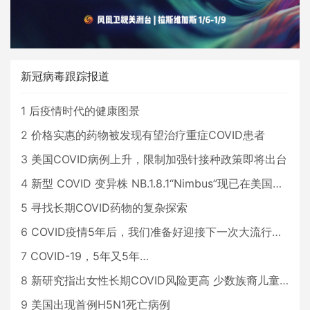
新冠病毒跟踪报道
1
后疫情时代的健康图景
2
价格实惠的药物被发现有望治疗重症COVID患者
3
美国COVID病例上升，限制加强针接种政策即将出台
4
新型 COVID 变异株 NB.1.8.1“Nimbus”现已在美国占据主导地位
5
寻找长期COVID药物的复杂探索
6
COVID疫情5年后，我们准备好迎接下一次大流行了吗？
7
COVID-19，5年又5年…
8
新研究指出女性长期COVID风险更高 少数族裔儿童存在差异
9
美国出现首例H5N1死亡病例