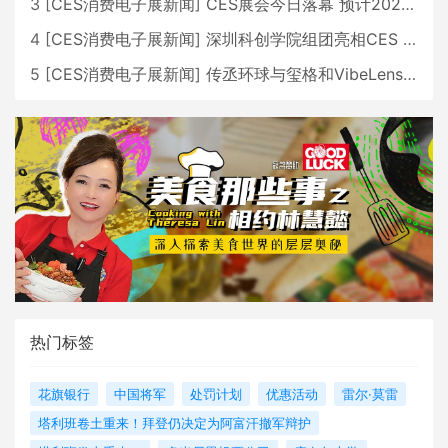
3
[
CES消费电子展新闻
]
CES展会今日落幕 预计2026行业收入将超五千亿美元
4
[
CES消费电子展新闻
]
深圳科创学院组团亮相CES 广受好评
5
[
CES消费电子展新闻
]
传丞环球与玺格和VibeLens共同推出全新耳机
热门标签
花旗银行
中国将军
处罚计划
优惠活动
雷尔·莫雷
塔利班卷土重来！拜登仍决定为阿富汗撤军辩护