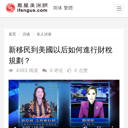
简体
繁體
T
o
g
g
首页
访谈
名人访谈
l
e
n
新移民到美國以后如何進行財稅
a
規劃？
v
i
4393 阅读
0 评论
0 点赞
g
a
t
i
o
n