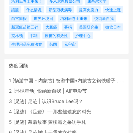
塔利班卷土重来！
多米尼恩投票公司
康奈尔大学
議題
什么情况
新型冠状病毒
提高免疫力
快速上涨
白宫简报
世界环境日
塔利班卷土重来
悦纳新自我
新冠疫苗第三针
大肠癌
募捐
美国研究生
微软日本
克林顿
书籍
疫苗的有效性
护理中心
生理用品免费法案
韩国
元宇宙
热度回顾
1
[
畅游中国 - 内蒙古
]
畅游中国•内蒙古之钢铁骄子，魅力包头
2
[
环球星动
]
悦纳新自我 | AIF电影节
3
[
足迹
]
足迹 | 认识Bruce Lee吗？
4
[
足迹
]
《足迹》---那些被遗忘的时光
5
[
足迹
]
幕后故事∣黄柳霜之采访手札
6
[
足迹
]
足迹∣冲上云霄的女战鹰