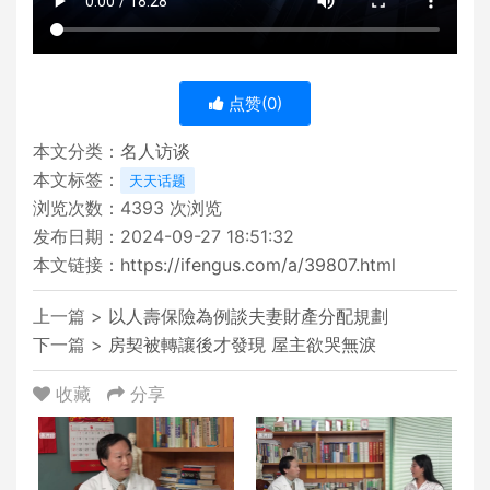
点赞(
0
)
本文分类：
名人访谈
本文标签：
天天话题
浏览次数：
4393
次浏览
发布日期：2024-09-27 18:51:32
本文链接：
https://ifengus.com/a/39807.html
上一篇 >
以人壽保險為例談夫妻財產分配規劃
下一篇 >
房契被轉讓後才發現 屋主欲哭無淚
收藏
分享