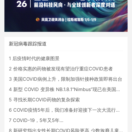
新冠病毒跟踪报道
1
后疫情时代的健康图景
2
价格实惠的药物被发现有望治疗重症COVID患者
3
美国COVID病例上升，限制加强针接种政策即将出台
4
新型 COVID 变异株 NB.1.8.1“Nimbus”现已在美国占据主导地位
5
寻找长期COVID药物的复杂探索
6
COVID疫情5年后，我们准备好迎接下一次大流行了吗？
7
COVID-19，5年又5年…
8
新研究指出女性长期COVID风险更高 少数族裔儿童存在差异