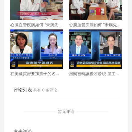
心脑血管疾病如何 “未病先
心脑血管疾病如何 “未病先
防、既病防变” ？下
防、既病防变” ？上
在美國買房要加孩子的名字
房契被轉讓後才發現 屋主欲
嗎？
哭無淚
评论列表
共有
0
条评论
暂无评论
发表评论