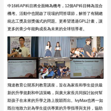
中16科AP科目將全面轉為機考，12個AP科目轉為混合
機考。活動中也開啟了現場的問答環節，解答了有關總
統志工獎及頒獎儀式的問題。更希望透過GPL計畫，讓
更多的青少年能夠成長為未來的全球領導者。
飛達教育公開系列教育講座，旨在為家長和學生提供最
新的升學規劃和申請策略，與廣大家長共同探討如何幫
助孩子在未來的升學之路上脫穎而出。IvyMax也將一如
既往地致力於為學生提供專業的升學指導與支持，協助