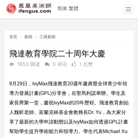
简体
繁體
T
o
g
g
首页
新闻
工商新闻
l
e
n
飛達教育學院二十周年大慶
a
1953 阅读
0 评论
1 点赞
v
i
g
9月29日，IvyMax飛達教育20週年慶典暨全球青少年領
a
t
導力發展計畫(GPL)分享會，在聖馬利諾舉辦。學生及
i
家長齊聚一堂，慶祝IvyMax的20年歷程。飛達教育創始
o
n
人魏昕老師、富蘭克林基金會教務長Dr. Yu，為大家分
享了最新的大學申請動態以及IvyMax如何透過GPL計畫
幫助學生提升學術能力和領導力。學生代表Michael Xu