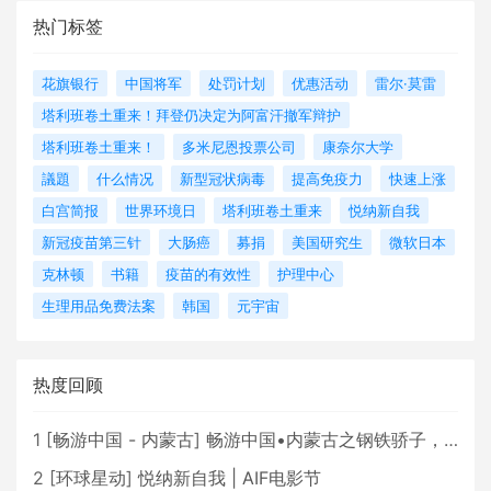
热门标签
花旗银行
中国将军
处罚计划
优惠活动
雷尔·莫雷
塔利班卷土重来！拜登仍决定为阿富汗撤军辩护
塔利班卷土重来！
多米尼恩投票公司
康奈尔大学
議題
什么情况
新型冠状病毒
提高免疫力
快速上涨
白宫简报
世界环境日
塔利班卷土重来
悦纳新自我
新冠疫苗第三针
大肠癌
募捐
美国研究生
微软日本
克林顿
书籍
疫苗的有效性
护理中心
生理用品免费法案
韩国
元宇宙
热度回顾
1
[
畅游中国 - 内蒙古
]
畅游中国•内蒙古之钢铁骄子，魅力包头
2
[
环球星动
]
悦纳新自我 | AIF电影节