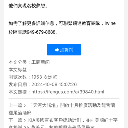
他們實現名校夢想。
如需了解更多詳細信息，可聯繫飛達教育團隊，Irvine
校區電話949-679-8688。
点赞(
1
)
本文分类：
工商新闻
本文标签：
浏览次数：
1953
次浏览
发布日期：2024-10-08 15:07:26
本文链接：
https://ifengus.com/a/39840.html
上一篇 >
「天河大賭場」開啟十月推廣活動及龍舌蘭
雞尾酒酒廊
下一篇 >
KIA美國宣布客戶援助計劃，並向美國紅十字
會捐贈 25 萬美元，救助颶風海倫受災民衆