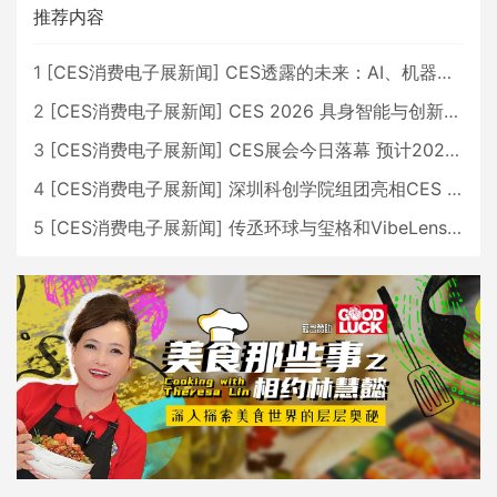
推荐内容
1
[
CES消费电子展新闻
]
CES透露的未来：AI、机器人与智能生活大爆发
2
[
CES消费电子展新闻
]
CES 2026 具身智能与创新领域 中国公司大放异彩
3
[
CES消费电子展新闻
]
CES展会今日落幕 预计2026行业收入将超五千亿美元
4
[
CES消费电子展新闻
]
深圳科创学院组团亮相CES 广受好评
5
[
CES消费电子展新闻
]
传丞环球与玺格和VibeLens共同推出全新耳机