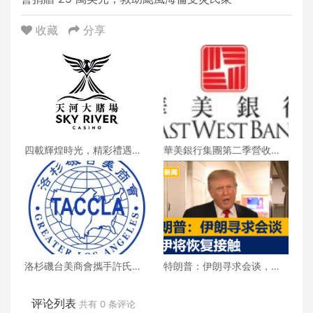
收藏
分享
四載輝煌時光，精彩禮遇歡
華美銀行集團第二季營收創
慶一整月
新高 每股收益年增18%
洛杉磯台美商會攜手許氏參
特朗普：伊朗寻求会谈，美
業 推廣健康養生新生活
伊将恢复接触
评论列表
共有
0
条评论