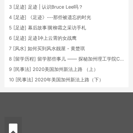
3
[
足迹
]
足迹 | 认识Bruce Lee吗？
4
[
足迹
]
《足迹》---那些被遗忘的时光
5
[
足迹
]
幕后故事∣黄柳霜之采访手札
6
[
足迹
]
足迹∣冲上云霄的女战鹰
7
[
风水
]
如何买到风水靓屋 - 黄楚琪
8
[
留学历程
]
留学那些事儿 —— 探秘加州理工学院Caltech博士生活 [上集]
9
[
民事法
]
2020美国加州新法上路 （上）
10
[
民事法
]
2020年美国加州新法上路（下）