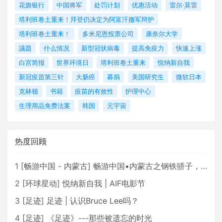
花旗银行
中国将军
处罚计划
优惠活动
雷尔·莫雷
塔利班卷土重来！拜登仍决定为阿富汗撤军辩护
塔利班卷土重来！
多米尼恩投票公司
康奈尔大学
議題
什么情况
新型冠状病毒
提高免疫力
快速上涨
白宫简报
世界环境日
塔利班卷土重来
悦纳新自我
新冠疫苗第三针
大肠癌
募捐
美国研究生
微软日本
克林顿
书籍
疫苗的有效性
护理中心
生理用品免费法案
韩国
元宇宙
热度回顾
1
[
畅游中国 - 内蒙古
]
畅游中国•内蒙古之钢铁骄子，魅力包头
2
[
环球星动
]
悦纳新自我 | AIF电影节
3
[
足迹
]
足迹 | 认识Bruce Lee吗？
4
[
足迹
]
《足迹》---那些被遗忘的时光