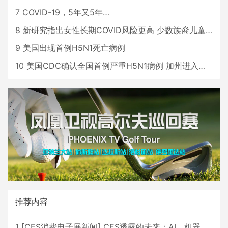
7
COVID-19，5年又5年…
8
新研究指出女性长期COVID风险更高 少数族裔儿童存在差异
9
美国出现首例H5N1死亡病例
10
美国CDC确认全国首例严重H5N1病例 加州进入紧急状态
推荐内容
1
[
CES消费电子展新闻
]
CES透露的未来：AI、机器人与智能生活大爆发