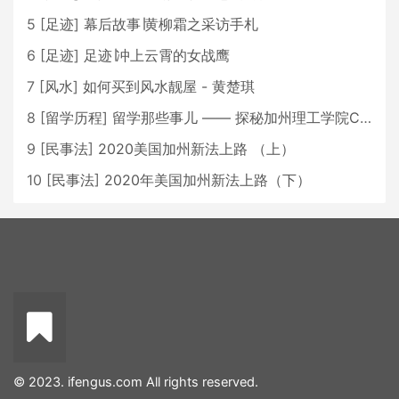
5
[
足迹
]
幕后故事∣黄柳霜之采访手札
6
[
足迹
]
足迹∣冲上云霄的女战鹰
7
[
风水
]
如何买到风水靓屋 - 黄楚琪
8
[
留学历程
]
留学那些事儿 —— 探秘加州理工学院Caltech博士生活 [上集]
9
[
民事法
]
2020美国加州新法上路 （上）
10
[
民事法
]
2020年美国加州新法上路（下）
© 2023. ifengus.com All rights reserved.