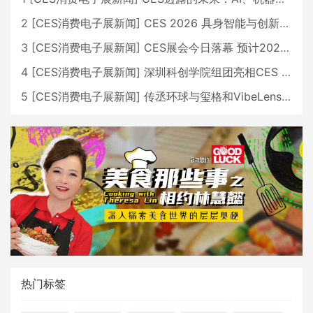
2
[
CES消费电子展新闻
]
CES 2026 具身智能与创新领域 中国公司大放异彩
3
[
CES消费电子展新闻
]
CES展会今日落幕 预计2026行业收入将超五千亿美元
4
[
CES消费电子展新闻
]
深圳科创学院组团亮相CES 广受好评
5
[
CES消费电子展新闻
]
传丞环球与玺格和VibeLens共同推出全新耳机
热门标签