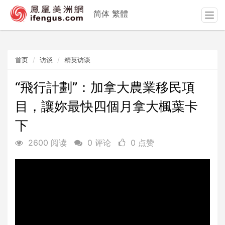
简体
繁體
T
o
g
g
首页
访谈
精英访谈
l
e
n
“飛行計劃”：加拿大農業移民項
a
目，讓妳最快四個月拿大楓葉卡
v
i
下
g
a
2600 阅读
0 评论
0 点赞
t
i
o
n