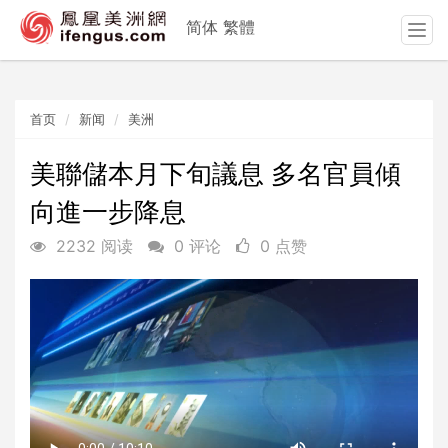
简体
繁體
T
o
g
g
首页
新闻
美洲
l
e
n
美聯儲本月下旬議息 多名官員傾
a
向進一步降息
v
i
2232 阅读
0 评论
0 点赞
g
a
t
i
o
n