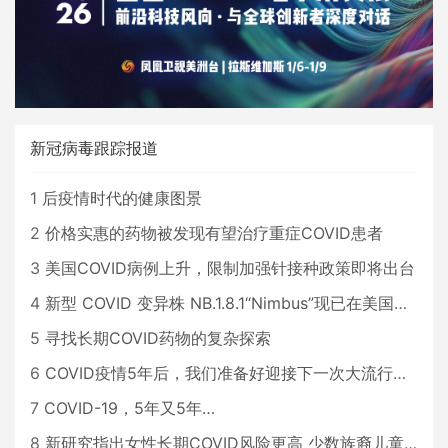
新冠病毒跟踪报道
1
后疫情时代的健康图景
2
价格实惠的药物被发现有望治疗重症COVID患者
3
美国COVID病例上升，限制加强针接种政策即将出台
4
新型 COVID 变异株 NB.1.8.1“Nimbus”现已在美国占据主导地位
5
寻找长期COVID药物的复杂探索
6
COVID疫情5年后，我们准备好迎接下一次大流行了吗？
7
COVID-19，5年又5年…
8
新研究指出女性长期COVID风险更高 少数族裔儿童存在差异