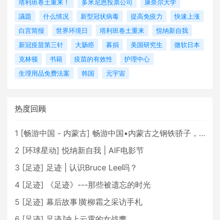
塔利班卷土重来！
多米尼恩投票公司
康奈尔大学
議題
什么情况
新型冠状病毒
提高免疫力
快速上涨
白宫简报
世界环境日
塔利班卷土重来
悦纳新自我
新冠疫苗第三针
大肠癌
募捐
美国研究生
微软日本
克林顿
书籍
疫苗的有效性
护理中心
生理用品免费法案
韩国
元宇宙
热度回顾
1
[
畅游中国 - 内蒙古
]
畅游中国•内蒙古之钢铁骄子，魅力包头
2
[
环球星动
]
悦纳新自我 | AIF电影节
3
[
足迹
]
足迹 | 认识Bruce Lee吗？
4
[
足迹
]
《足迹》---那些被遗忘的时光
5
[
足迹
]
幕后故事∣黄柳霜之采访手札
6
[
足迹
]
足迹∣冲上云霄的女战鹰