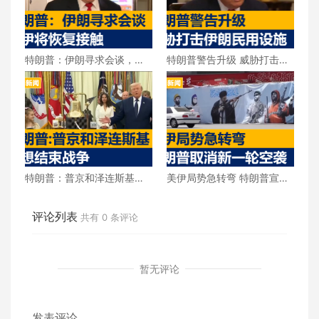
特朗普：伊朗寻求会谈，美
特朗普警告升级 威胁打击伊
伊将恢复接触
朗民用设施
特朗普：普京和泽连斯基都
美伊局势急转弯 特朗普宣布
想结束战争
取消新一轮空袭
评论列表
共有
0
条评论
暂无评论
发表评论