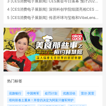
3
[
CES消费电子展新闻
]
CES展会今日落幕 预计2026行业收入将超五千亿美元
4
[
CES消费电子展新闻
]
深圳科创学院组团亮相CES 广受好评
5
[
CES消费电子展新闻
]
传丞环球与玺格和VibeLens共同推出全新耳机
热门标签
花旗银行
中国将军
处罚计划
优惠活动
雷尔·莫雷
塔利班卷土重来！拜登仍决定为阿富汗撤军辩护