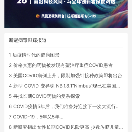
新冠病毒跟踪报道
1
后疫情时代的健康图景
2
价格实惠的药物被发现有望治疗重症COVID患者
3
美国COVID病例上升，限制加强针接种政策即将出台
4
新型 COVID 变异株 NB.1.8.1“Nimbus”现已在美国占据主导地位
5
寻找长期COVID药物的复杂探索
6
COVID疫情5年后，我们准备好迎接下一次大流行了吗？
7
COVID-19，5年又5年…
8
新研究指出女性长期COVID风险更高 少数族裔儿童存在差异