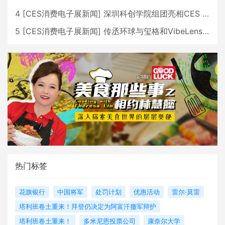
4
[
CES消费电子展新闻
]
深圳科创学院组团亮相CES 广受好评
5
[
CES消费电子展新闻
]
传丞环球与玺格和VibeLens共同推出全新耳机
热门标签
花旗银行
中国将军
处罚计划
优惠活动
雷尔·莫雷
塔利班卷土重来！拜登仍决定为阿富汗撤军辩护
塔利班卷土重来！
多米尼恩投票公司
康奈尔大学