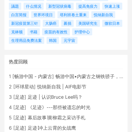
議題
什么情况
新型冠状病毒
提高免疫力
快速上涨
白宫简报
世界环境日
塔利班卷土重来
悦纳新自我
新冠疫苗第三针
大肠癌
募捐
美国研究生
微软日本
克林顿
书籍
疫苗的有效性
护理中心
生理用品免费法案
韩国
元宇宙
热度回顾
1
[
畅游中国 - 内蒙古
]
畅游中国•内蒙古之钢铁骄子，魅力包头
2
[
环球星动
]
悦纳新自我 | AIF电影节
3
[
足迹
]
足迹 | 认识Bruce Lee吗？
4
[
足迹
]
《足迹》---那些被遗忘的时光
5
[
足迹
]
幕后故事∣黄柳霜之采访手札
6
[
足迹
]
足迹∣冲上云霄的女战鹰