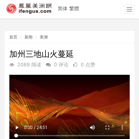
简体
繁體
T
o
g
g
首页
新闻
美洲
l
e
n
加州三地山火蔓延
a
2089 阅读
0 评论
0 点赞
v
i
g
a
t
i
o
n