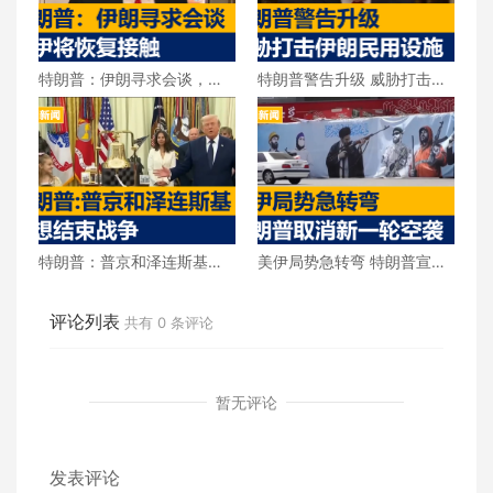
特朗普：伊朗寻求会谈，美
特朗普警告升级 威胁打击伊
伊将恢复接触
朗民用设施
特朗普：普京和泽连斯基都
美伊局势急转弯 特朗普宣布
想结束战争
取消新一轮空袭
评论列表
共有
0
条评论
暂无评论
发表评论