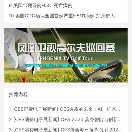
9
美国出现首例H5N1死亡病例
10
美国CDC确认全国首例严重H5N1病例 加州进入紧急状态
推荐内容
1
[
CES消费电子展新闻
]
CES透露的未来：AI、机器人与智能生活大爆发
2
[
CES消费电子展新闻
]
CES 2026 具身智能与创新领域 中国公司大放异彩
3
[
CES消费电子展新闻
]
CES展会今日落幕 预计2026行业收入将超五千亿美元