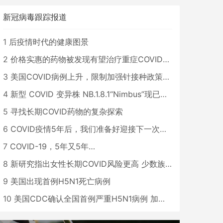
新冠病毒跟踪报道
1
后疫情时代的健康图景
2
价格实惠的药物被发现有望治疗重症COVID患者
3
美国COVID病例上升，限制加强针接种政策即将出台
4
新型 COVID 变异株 NB.1.8.1“Nimbus”现已在美国占据主导地位
5
寻找长期COVID药物的复杂探索
6
COVID疫情5年后，我们准备好迎接下一次大流行了吗？
7
COVID-19，5年又5年…
8
新研究指出女性长期COVID风险更高 少数族裔儿童存在差异
9
美国出现首例H5N1死亡病例
10
美国CDC确认全国首例严重H5N1病例 加州进入紧急状态