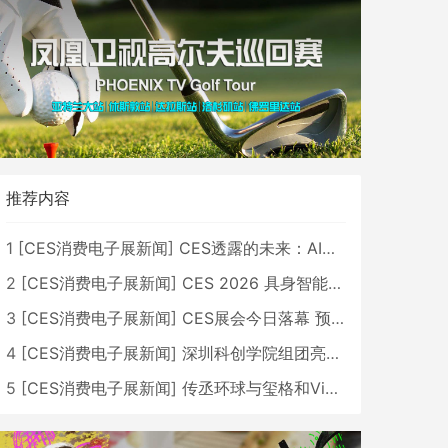
推荐内容
1
[
CES消费电子展新闻
]
CES透露的未来：AI、机器人与智能生活大爆发
2
[
CES消费电子展新闻
]
CES 2026 具身智能与创新领域 中国公司大放异彩
3
[
CES消费电子展新闻
]
CES展会今日落幕 预计2026行业收入将超五千亿美元
4
[
CES消费电子展新闻
]
深圳科创学院组团亮相CES 广受好评
5
[
CES消费电子展新闻
]
传丞环球与玺格和VibeLens共同推出全新耳机