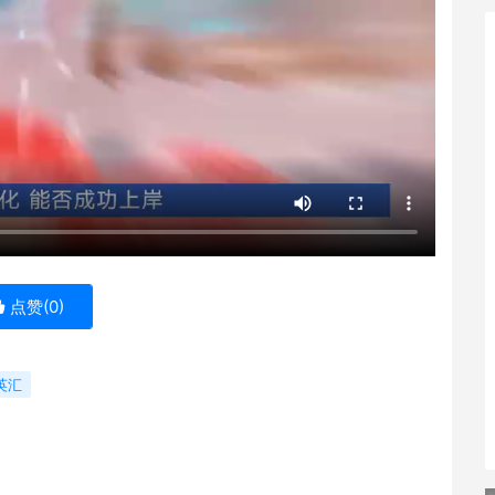
点赞(
0
)
英汇