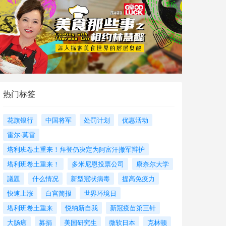
热门标签
花旗银行
中国将军
处罚计划
优惠活动
雷尔·莫雷
塔利班卷土重来！拜登仍决定为阿富汗撤军辩护
塔利班卷土重来！
多米尼恩投票公司
康奈尔大学
議題
什么情况
新型冠状病毒
提高免疫力
快速上涨
白宫简报
世界环境日
塔利班卷土重来
悦纳新自我
新冠疫苗第三针
大肠癌
募捐
美国研究生
微软日本
克林顿