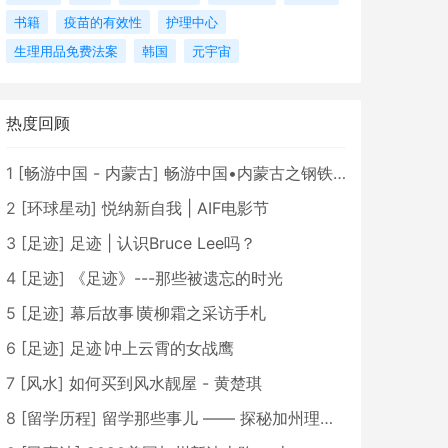
书籍
疫苗的有效性
护理中心
生理用品免费法案
韩国
元宇宙
热度回顾
1
[
畅游中国 - 内蒙古
]
畅游中国•内蒙古之钢铁骄子，魅力包头
2
[
环球星动
]
悦纳新自我 | AIF电影节
3
[
足迹
]
足迹 | 认识Bruce Lee吗？
4
[
足迹
]
《足迹》---那些被遗忘的时光
5
[
足迹
]
幕后故事∣黄柳霜之采访手札
6
[
足迹
]
足迹∣冲上云霄的女战鹰
7
[
风水
]
如何买到风水靓屋 - 黄楚琪
8
[
留学历程
]
留学那些事儿 —— 探秘加州理工学院Caltech博士生活 [上集]