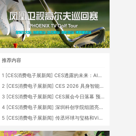
推荐内容
1
[
CES消费电子展新闻
]
CES透露的未来：AI、机器人与智能生活大爆发
2
[
CES消费电子展新闻
]
CES 2026 具身智能与创新领域 中国公司大放异彩
3
[
CES消费电子展新闻
]
CES展会今日落幕 预计2026行业收入将超五千亿美元
4
[
CES消费电子展新闻
]
深圳科创学院组团亮相CES 广受好评
5
[
CES消费电子展新闻
]
传丞环球与玺格和VibeLens共同推出全新耳机