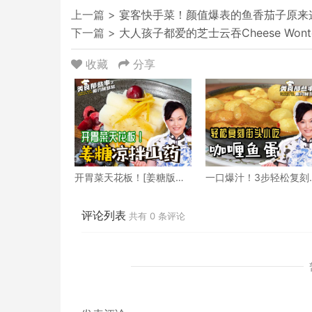
上一篇 >
宴客快手菜！颜值爆表的鱼香茄子原来
下一篇 >
大人孩子都爱的芝士云吞Cheese Won
收藏
分享
开胃菜天花板！[姜糖版凉
一口爆汁！3步轻松复刻
拌山药] 秒杀高级餐厅
头小吃咖喱鱼蛋
评论列表
共有
0
条评论