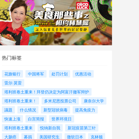
热门标签
花旗银行
中国将军
处罚计划
优惠活动
雷尔·莫雷
塔利班卷土重来！拜登仍决定为阿富汗撤军辩护
塔利班卷土重来！
多米尼恩投票公司
康奈尔大学
議題
什么情况
新型冠状病毒
提高免疫力
快速上涨
白宫简报
世界环境日
塔利班卷土重来
悦纳新自我
新冠疫苗第三针
大肠癌
募捐
美国研究生
微软日本
克林顿