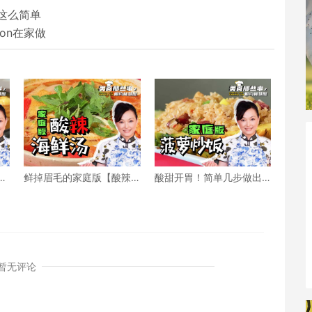
这么简单
ton在家做
街
鲜掉眉毛的家庭版【酸辣
酸甜开胃！简单几步做出
海鲜汤】秘诀就在这！
餐厅级菠萝炒饭
暂无评论