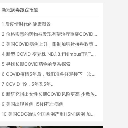
新冠病毒跟踪报道
1
后疫情时代的健康图景
2
价格实惠的药物被发现有望治疗重症COVID患者
3
美国COVID病例上升，限制加强针接种政策即将出台
4
新型 COVID 变异株 NB.1.8.1“Nimbus”现已在美国占据主导地位
5
寻找长期COVID药物的复杂探索
6
COVID疫情5年后，我们准备好迎接下一次大流行了吗？
7
COVID-19，5年又5年…
8
新研究指出女性长期COVID风险更高 少数族裔儿童存在差异
9
美国出现首例H5N1死亡病例
10
美国CDC确认全国首例严重H5N1病例 加州进入紧急状态