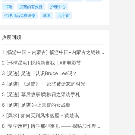
书籍
疫苗的有效性
护理中心
生理用品免费法案
韩国
元宇宙
热度回顾
1
[
畅游中国 - 内蒙古
]
畅游中国•内蒙古之钢铁骄子，魅力包头
2
[
环球星动
]
悦纳新自我 | AIF电影节
3
[
足迹
]
足迹 | 认识Bruce Lee吗？
4
[
足迹
]
《足迹》---那些被遗忘的时光
5
[
足迹
]
幕后故事∣黄柳霜之采访手札
6
[
足迹
]
足迹∣冲上云霄的女战鹰
7
[
风水
]
如何买到风水靓屋 - 黄楚琪
8
[
留学历程
]
留学那些事儿 —— 探秘加州理工学院Caltech博士生活 [上集]