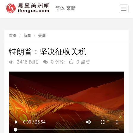
简体
繁體
T
o
g
g
首页
新闻
美洲
l
e
n
特朗普：坚决征收关税
a
2416 阅读
0 评论
0 点赞
v
i
g
a
t
i
o
n