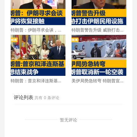
特朗普：伊朗寻求会谈，美
特朗普警告升级 威胁打击伊
伊将恢复接触
朗民用设施
特朗普：普京和泽连斯基都
美伊局势急转弯 特朗普宣布
想结束战争
取消新一轮空袭
评论列表
共有
0
条评论
暂无评论