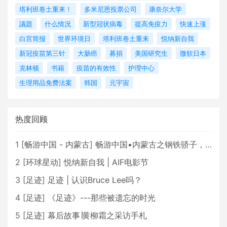
塔利班卷土重来！
多米尼恩投票公司
康奈尔大学
議題
什么情况
新型冠状病毒
提高免疫力
快速上涨
白宫简报
世界环境日
塔利班卷土重来
悦纳新自我
新冠疫苗第三针
大肠癌
募捐
美国研究生
微软日本
克林顿
书籍
疫苗的有效性
护理中心
生理用品免费法案
韩国
元宇宙
热度回顾
1
[
畅游中国 - 内蒙古
]
畅游中国•内蒙古之钢铁骄子，魅力包头
2
[
环球星动
]
悦纳新自我 | AIF电影节
3
[
足迹
]
足迹 | 认识Bruce Lee吗？
4
[
足迹
]
《足迹》---那些被遗忘的时光
5
[
足迹
]
幕后故事∣黄柳霜之采访手札