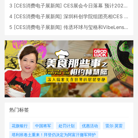
3
[
CES消费电子展新闻
]
CES展会今日落幕 预计2026行业收入将超五千亿美元
4
[
CES消费电子展新闻
]
深圳科创学院组团亮相CES 广受好评
5
[
CES消费电子展新闻
]
传丞环球与玺格和VibeLens共同推出全新耳机
热门标签
花旗银行
中国将军
处罚计划
优惠活动
雷尔·莫雷
塔利班卷土重来！拜登仍决定为阿富汗撤军辩护