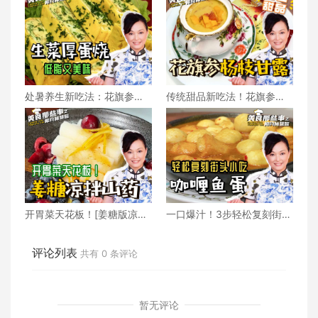
处暑养生新吃法：花旗参日
传统甜品新吃法！花旗参版
式厚蛋烧上线 低脂养生又美
杨枝甘露清爽又养生
味
开胃菜天花板！[姜糖版凉拌
一口爆汁！3步轻松复刻街头
山药] 秒杀高级餐厅
小吃咖喱鱼蛋
评论列表
共有
0
条评论
暂无评论