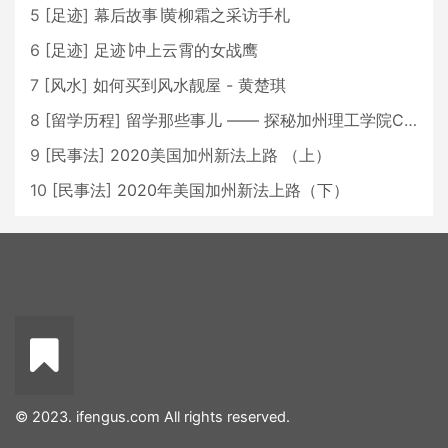
5
[
足迹
]
幕后故事∣黄柳霜之采访手札
6
[
足迹
]
足迹∣冲上云霄的女战鹰
7
[
风水
]
如何买到风水靓屋 - 黄楚琪
8
[
留学历程
]
留学那些事儿 —— 探秘加州理工学院Caltech博士生活 [上集]
9
[
民事法
]
2020美国加州新法上路 （上）
10
[
民事法
]
2020年美国加州新法上路（下）
© 2023. ifengus.com All rights reserved.