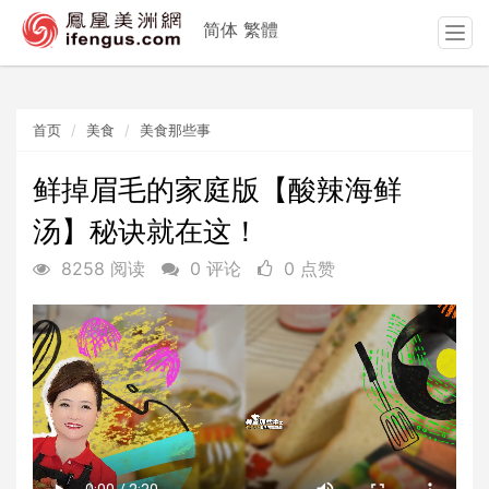
简体
繁體
T
o
g
g
首页
美食
美食那些事
l
e
n
鲜掉眉毛的家庭版【酸辣海鲜
a
汤】秘诀就在这！
v
i
8258 阅读
0 评论
0 点赞
g
a
t
i
o
n