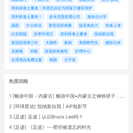
塔利班卷土重来！拜登仍决定为阿富汗撤军辩护
塔利班卷土重来！
多米尼恩投票公司
康奈尔大学
議題
什么情况
新型冠状病毒
提高免疫力
快速上涨
白宫简报
世界环境日
塔利班卷土重来
悦纳新自我
新冠疫苗第三针
大肠癌
募捐
美国研究生
微软日本
克林顿
书籍
疫苗的有效性
护理中心
生理用品免费法案
韩国
元宇宙
热度回顾
1
[
畅游中国 - 内蒙古
]
畅游中国•内蒙古之钢铁骄子，魅力包头
2
[
环球星动
]
悦纳新自我 | AIF电影节
3
[
足迹
]
足迹 | 认识Bruce Lee吗？
4
[
足迹
]
《足迹》---那些被遗忘的时光