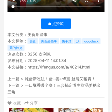
点赞(
0
)
本文分类：
美食那些事
本文标签：
美食
美食那些事
快手菜
汤
goodluck
菇的辣克
浏览次数：
8258
次浏览
发布日期：2025-04-11 14:01:34
本文链接：
https://ifengus.com/a/40214.html
上一篇 >
炖蛋新吃法！蛋+姜+蜂蜜 丝滑又暖胃！
下一篇 >
一口酥香暖全身！三步搞定养生甜品姜糖金
三角
收藏
分享