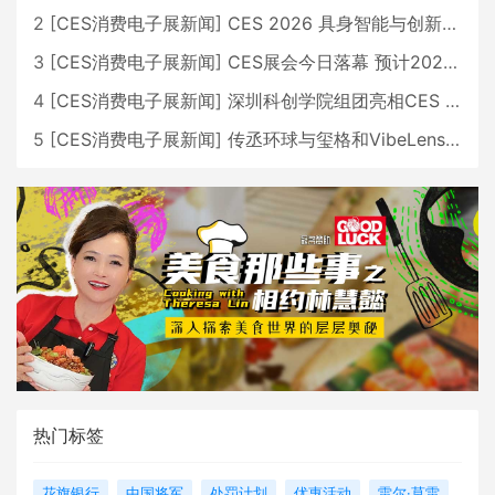
2
[
CES消费电子展新闻
]
CES 2026 具身智能与创新领域 中国公司大放异彩
3
[
CES消费电子展新闻
]
CES展会今日落幕 预计2026行业收入将超五千亿美元
4
[
CES消费电子展新闻
]
深圳科创学院组团亮相CES 广受好评
5
[
CES消费电子展新闻
]
传丞环球与玺格和VibeLens共同推出全新耳机
热门标签
花旗银行
中国将军
处罚计划
优惠活动
雷尔·莫雷