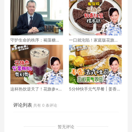
守护生命的秩序：褐藻糖胶
一口就沦陷！家庭版花旗参
在「身体大规模重整」后的
奶香红豆糯米糕
机能维护
这杯热饮逆天了！花旗参×紫
5分钟快手元气早餐 | 姜香法
薯×奥利奥，滋补好喝到停不
式吐司
下来！
评论列表
共有
0
条评论
暂无评论