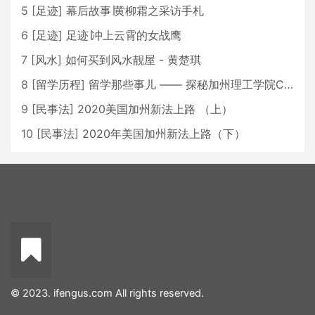
5
[
足迹
]
幕后故事∣黄柳霜之采访手札
6
[
足迹
]
足迹∣冲上云霄的女战鹰
7
[
风水
]
如何买到风水靓屋 - 黄楚琪
8
[
留学历程
]
留学那些事儿 —— 探秘加州理工学院Caltech博士生活 [上集]
9
[
民事法
]
2020美国加州新法上路 （上）
10
[
民事法
]
2020年美国加州新法上路（下）
© 2023. ifengus.com All rights reserved.