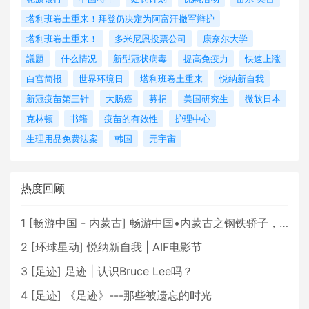
塔利班卷土重来！拜登仍决定为阿富汗撤军辩护
塔利班卷土重来！
多米尼恩投票公司
康奈尔大学
議題
什么情况
新型冠状病毒
提高免疫力
快速上涨
白宫简报
世界环境日
塔利班卷土重来
悦纳新自我
新冠疫苗第三针
大肠癌
募捐
美国研究生
微软日本
克林顿
书籍
疫苗的有效性
护理中心
生理用品免费法案
韩国
元宇宙
热度回顾
1
[
畅游中国 - 内蒙古
]
畅游中国•内蒙古之钢铁骄子，魅力包头
2
[
环球星动
]
悦纳新自我 | AIF电影节
3
[
足迹
]
足迹 | 认识Bruce Lee吗？
4
[
足迹
]
《足迹》---那些被遗忘的时光