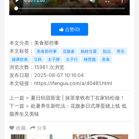
点赞(
0
)
本文分类：
美食那些事
本文标签：
美食那些事
花旗参
杨枝甘露
甜品
养生
健康饮食
立秋
太子牌
太子行
林慧懿
美食
浏览次数：
15981
次浏览
发布日期：2025-08-07 10:16:04
本文链接：
https://ifengus.com/a/40481.html
上一篇 >
夏日轻甜新宠 | 抹茶拿铁布丁在家轻松做！
下一篇 >
处暑养生新吃法：花旗参日式厚蛋烧上线 低
脂养生又美味
收藏
分享