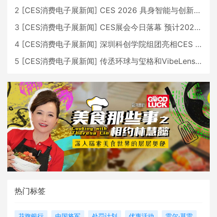
2
[
CES消费电子展新闻
]
CES 2026 具身智能与创新领域 中国公司大放异彩
3
[
CES消费电子展新闻
]
CES展会今日落幕 预计2026行业收入将超五千亿美元
4
[
CES消费电子展新闻
]
深圳科创学院组团亮相CES 广受好评
5
[
CES消费电子展新闻
]
传丞环球与玺格和VibeLens共同推出全新耳机
热门标签
花旗银行
中国将军
处罚计划
优惠活动
雷尔·莫雷