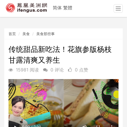
简体
繁體
T
o
g
g
首页
美食
美食那些事
l
e
n
传统甜品新吃法！花旗参版杨枝
a
甘露清爽又养生
v
i
15981 阅读
0 评论
0 点赞
g
a
t
i
o
n