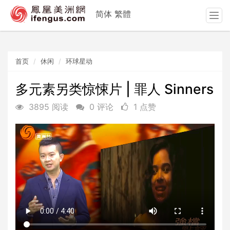
简体
繁體
T
o
g
g
首页
休闲
环球星动
l
e
n
多元素另类惊悚片 | 罪人 Sinners
a
3895 阅读
0 评论
1 点赞
v
i
g
a
t
i
o
n