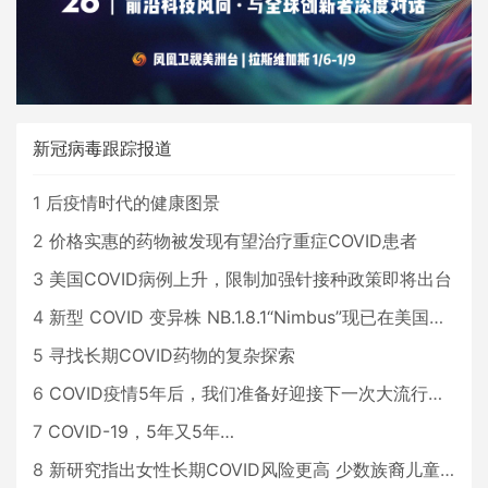
新冠病毒跟踪报道
1
后疫情时代的健康图景
2
价格实惠的药物被发现有望治疗重症COVID患者
3
美国COVID病例上升，限制加强针接种政策即将出台
4
新型 COVID 变异株 NB.1.8.1“Nimbus”现已在美国占据主导地位
5
寻找长期COVID药物的复杂探索
6
COVID疫情5年后，我们准备好迎接下一次大流行了吗？
7
COVID-19，5年又5年…
8
新研究指出女性长期COVID风险更高 少数族裔儿童存在差异