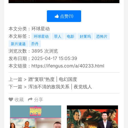
点赞(
1
)
本文分类：
环球星动
本文标签：
环球星动
罪人
电影
好莱坞
恐怖片
新片速递
乔丹
浏览次数：
3895
次浏览
发布日期：2025-04-17 15:05:39
本文链接：
https://ifengus.com/a/40233.html
上一篇 >
蹭"复联"热度 | 电幻国度
下一篇 >
浑浊不清的敌我关系 | 夜党线人
收藏
分享