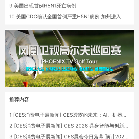
9
美国出现首例H5N1死亡病例
10
美国CDC确认全国首例严重H5N1病例 加州进入紧急状态
推荐内容
1
[
CES消费电子展新闻
]
CES透露的未来：AI、机器人与智能生活大爆发
2
[
CES消费电子展新闻
]
CES 2026 具身智能与创新领域 中国公司大放异彩
3
[
CES消费电子展新闻
]
CES展会今日落幕 预计2026行业收入将超五千亿美元