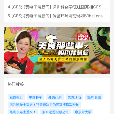
4
[
CES消费电子展新闻
]
深圳科创学院组团亮相CES 广受好评
5
[
CES消费电子展新闻
]
传丞环球与玺格和VibeLens共同推出全新耳机
热门标签
花旗银行
中国将军
处罚计划
优惠活动
雷尔·莫雷
塔利班卷土重来！拜登仍决定为阿富汗撤军辩护
塔利班卷土重来！
多米尼恩投票公司
康奈尔大学