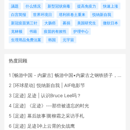
議題
什么情况
新型冠状病毒
提高免疫力
快速上涨
白宫简报
世界环境日
塔利班卷土重来
悦纳新自我
新冠疫苗第三针
大肠癌
募捐
美国研究生
微软日本
克林顿
书籍
疫苗的有效性
护理中心
生理用品免费法案
韩国
元宇宙
热度回顾
1
[
畅游中国 - 内蒙古
]
畅游中国•内蒙古之钢铁骄子，魅力包头
2
[
环球星动
]
悦纳新自我 | AIF电影节
3
[
足迹
]
足迹 | 认识Bruce Lee吗？
4
[
足迹
]
《足迹》---那些被遗忘的时光
5
[
足迹
]
幕后故事∣黄柳霜之采访手札
6
[
足迹
]
足迹∣冲上云霄的女战鹰