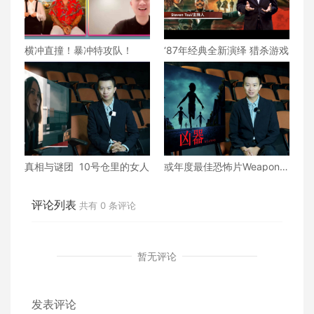
横冲直撞！暴冲特攻队！
‘87年经典全新演绎 猎杀游戏
真相与谜团 10号仓里的女人
或年度最佳恐怖片Weapons
兇器
评论列表
共有
0
条评论
暂无评论
发表评论