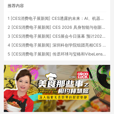
推荐内容
1
[
CES消费电子展新闻
]
CES透露的未来：AI、机器人与智能生活大爆发
2
[
CES消费电子展新闻
]
CES 2026 具身智能与创新领域 中国公司大放异彩
3
[
CES消费电子展新闻
]
CES展会今日落幕 预计2026行业收入将超五千亿美元
4
[
CES消费电子展新闻
]
深圳科创学院组团亮相CES 广受好评
5
[
CES消费电子展新闻
]
传丞环球与玺格和VibeLens共同推出全新耳机