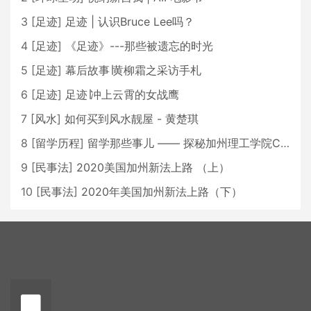
3
[
足迹
]
足迹 | 认识Bruce Lee吗？
4
[
足迹
]
《足迹》---那些被遗忘的时光
5
[
足迹
]
幕后故事∣黄柳霜之采访手札
6
[
足迹
]
足迹∣冲上云霄的女战鹰
7
[
风水
]
如何买到风水靓屋 - 黄楚琪
8
[
留学历程
]
留学那些事儿 —— 探秘加州理工学院Caltech博士生活 [上集]
9
[
民事法
]
2020美国加州新法上路 （上）
10
[
民事法
]
2020年美国加州新法上路（下）