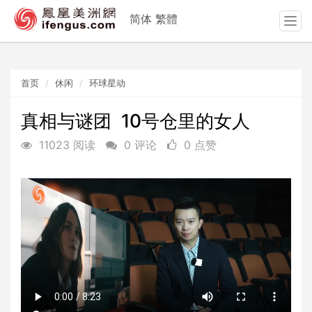
简体
繁體
T
o
g
g
首页
休闲
环球星动
l
e
n
真相与谜团 10号仓里的女人
a
11023 阅读
0 评论
0 点赞
v
i
g
a
t
i
o
n