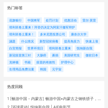
热门标签
花旗银行
中国将军
处罚计划
优惠活动
雷尔·莫雷
塔利班卷土重来！拜登仍决定为阿富汗撤军辩护
塔利班卷土重来！
多米尼恩投票公司
康奈尔大学
議題
什么情况
新型冠状病毒
提高免疫力
快速上涨
白宫简报
世界环境日
塔利班卷土重来
悦纳新自我
新冠疫苗第三针
大肠癌
募捐
美国研究生
微软日本
克林顿
书籍
疫苗的有效性
护理中心
生理用品免费法案
韩国
元宇宙
热度回顾
1
[
畅游中国 - 内蒙古
]
畅游中国•内蒙古之钢铁骄子，魅力包头
2
[
环球星动
]
悦纳新自我 | AIF电影节