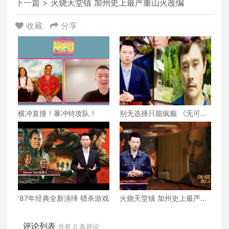
下一篇 >
火烧天堂镇 加州史上最严重山火改编
收藏
分享
横冲直撞！暴冲特攻队！
别无选择只能疯癫 《无可奈
何》
‘87年经典全新演绎 猎杀游戏
火烧天堂镇 加州史上最严重
山火改编
评论列表
共有
0
条评论