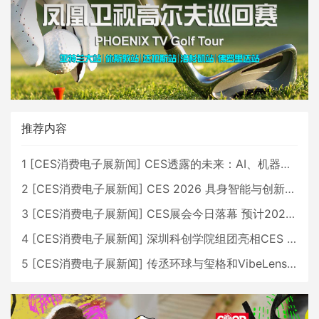
推荐内容
1
[
CES消费电子展新闻
]
CES透露的未来：AI、机器人与智能生活大爆发
2
[
CES消费电子展新闻
]
CES 2026 具身智能与创新领域 中国公司大放异彩
3
[
CES消费电子展新闻
]
CES展会今日落幕 预计2026行业收入将超五千亿美元
4
[
CES消费电子展新闻
]
深圳科创学院组团亮相CES 广受好评
5
[
CES消费电子展新闻
]
传丞环球与玺格和VibeLens共同推出全新耳机