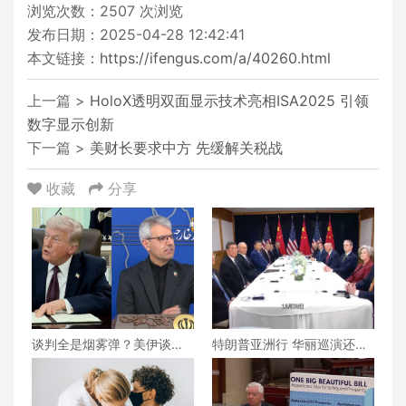
浏览次数：
2507
次浏览
发布日期：2025-04-28 12:42:41
本文链接：
https://ifengus.com/a/40260.html
上一篇 >
HoloX透明双面显示技术亮相ISA2025 引领
数字显示创新
下一篇 >
美财长要求中方 先缓解关税战
收藏
分享
谈判全是烟雾弹？美伊谈判
特朗普亚洲行 华丽巡演还是
还能继续下去吗？真相究竟
战略博弈？
为何？