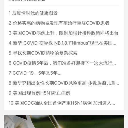
1
后疫情时代的健康图景
2
价格实惠的药物被发现有望治疗重症COVID患者
3
美国COVID病例上升，限制加强针接种政策即将出台
4
新型 COVID 变异株 NB.1.8.1“Nimbus”现已在美国占据主导地位
5
寻找长期COVID药物的复杂探索
6
COVID疫情5年后，我们准备好迎接下一次大流行了吗？
7
COVID-19，5年又5年…
8
新研究指出女性长期COVID风险更高 少数族裔儿童存在差异
9
美国出现首例H5N1死亡病例
10
美国CDC确认全国首例严重H5N1病例 加州进入紧急状态