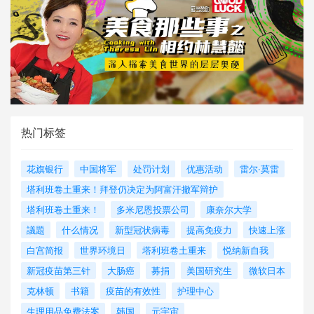
热门标签
花旗银行
中国将军
处罚计划
优惠活动
雷尔·莫雷
塔利班卷土重来！拜登仍决定为阿富汗撤军辩护
塔利班卷土重来！
多米尼恩投票公司
康奈尔大学
議題
什么情况
新型冠状病毒
提高免疫力
快速上涨
白宫简报
世界环境日
塔利班卷土重来
悦纳新自我
新冠疫苗第三针
大肠癌
募捐
美国研究生
微软日本
克林顿
书籍
疫苗的有效性
护理中心
生理用品免费法案
韩国
元宇宙