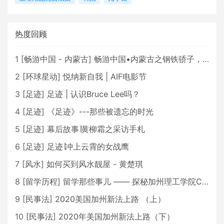
热度回顾
1
[
畅游中国 - 内蒙古
]
畅游中国•内蒙古之钢铁骄子，魅力包头
2
[
环球星动
]
悦纳新自我 | AIF电影节
3
[
足迹
]
足迹 | 认识Bruce Lee吗？
4
[
足迹
]
《足迹》---那些被遗忘的时光
5
[
足迹
]
幕后故事∣黄柳霜之采访手札
6
[
足迹
]
足迹∣冲上云霄的女战鹰
7
[
风水
]
如何买到风水靓屋 - 黄楚琪
8
[
留学历程
]
留学那些事儿 —— 探秘加州理工学院Caltech博士生活 [上集]
9
[
民事法
]
2020美国加州新法上路 （上）
10
[
民事法
]
2020年美国加州新法上路（下）