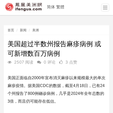
简体
繁體
T
o
g
g
首页
新闻
美洲
l
e
n
美国超过半数州报告麻疹病例 或
a
可新增数百万病例
v
i
2507 阅读
0 评论
3 点赞
g
a
t
美国正面临自2000年宣布消灭麻疹以来规模最大的单次
i
麻疹疫情
。据美国CDC的数据，截至4月18日，已有24
o
n
个州报告了80
0例确诊病例，几乎是2024年全年总数的
3倍，
而且仍可能存在低估。