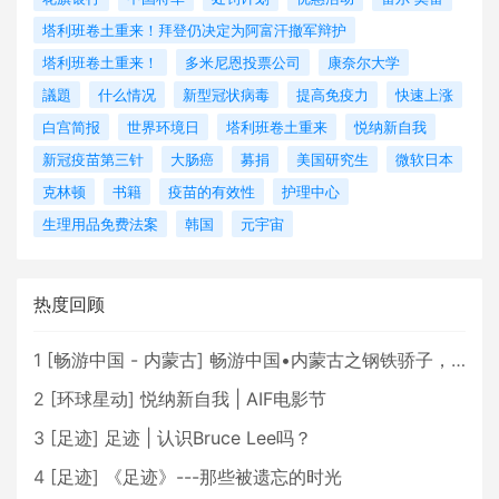
塔利班卷土重来！拜登仍决定为阿富汗撤军辩护
塔利班卷土重来！
多米尼恩投票公司
康奈尔大学
議題
什么情况
新型冠状病毒
提高免疫力
快速上涨
白宫简报
世界环境日
塔利班卷土重来
悦纳新自我
新冠疫苗第三针
大肠癌
募捐
美国研究生
微软日本
克林顿
书籍
疫苗的有效性
护理中心
生理用品免费法案
韩国
元宇宙
热度回顾
1
[
畅游中国 - 内蒙古
]
畅游中国•内蒙古之钢铁骄子，魅力包头
2
[
环球星动
]
悦纳新自我 | AIF电影节
3
[
足迹
]
足迹 | 认识Bruce Lee吗？
4
[
足迹
]
《足迹》---那些被遗忘的时光