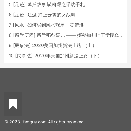
5
[
足迹
]
幕后故事∣黄柳霜之采访手札
6
[
足迹
]
足迹∣冲上云霄的女战鹰
7
[
风水
]
如何买到风水靓屋 - 黄楚琪
8
[
留学历程
]
留学那些事儿 —— 探秘加州理工学院Caltech博士生活 [上集]
9
[
民事法
]
2020美国加州新法上路 （上）
10
[
民事法
]
2020年美国加州新法上路（下）
© 2023. ifengus.com All rights reserved.