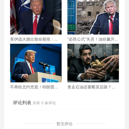
美伊战火烧出致命裂痕：吕
“必胜公式”失灵！油价飙升、
特低调求和却碰壁，北约正
民怨沸腾，美伊之战特朗普
走向事实性崩塌？
将如何收场？
不再给北约兜底！特朗普对
拿走石油还要断其后路？美
北约“最后通牒” 不交钱 美国
国为何死掐马杜罗的“辩护救
就不玩了？
命钱”？
评论列表
共有
0
条评论
暂无评论