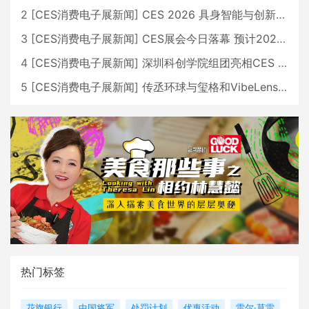
2
[
CES消费电子展新闻
]
CES 2026 具身智能与创新领域 中国公司大放异彩
3
[
CES消费电子展新闻
]
CES展会今日落幕 预计2026行业收入将超五千亿美元
4
[
CES消费电子展新闻
]
深圳科创学院组团亮相CES 广受好评
5
[
CES消费电子展新闻
]
传丞环球与玺格和VibeLens共同推出全新耳机
热门标签
花旗银行
中国将军
处罚计划
优惠活动
雷尔·莫雷