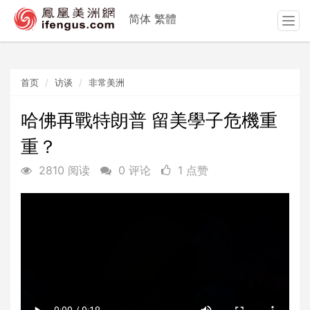
简体
繁體
T
o
g
g
首页
访谈
非常美洲
l
e
n
哈佛再戰特朗普 留美學子危機重
a
重？
v
i
2810 阅读
0 评论
1 点赞
g
a
t
i
o
n