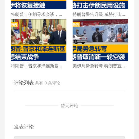
特朗普：伊朗寻求会谈，美
特朗普警告升级 威胁打击伊
伊将恢复接触
朗民用设施
特朗普：普京和泽连斯基都
美伊局势急转弯 特朗普宣布
想结束战争
取消新一轮空袭
评论列表
共有
0
条评论
暂无评论
发表评论