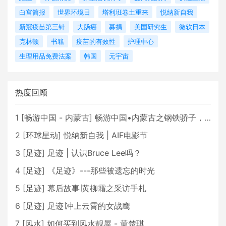
白宫简报
世界环境日
塔利班卷土重来
悦纳新自我
新冠疫苗第三针
大肠癌
募捐
美国研究生
微软日本
克林顿
书籍
疫苗的有效性
护理中心
生理用品免费法案
韩国
元宇宙
热度回顾
1
[
畅游中国 - 内蒙古
]
畅游中国•内蒙古之钢铁骄子，魅力包头
2
[
环球星动
]
悦纳新自我 | AIF电影节
3
[
足迹
]
足迹 | 认识Bruce Lee吗？
4
[
足迹
]
《足迹》---那些被遗忘的时光
5
[
足迹
]
幕后故事∣黄柳霜之采访手札
6
[
足迹
]
足迹∣冲上云霄的女战鹰
7
[
风水
]
如何买到风水靓屋 - 黄楚琪