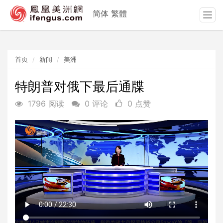
简体
繁體
T
o
g
g
首页
新闻
美洲
l
e
n
特朗普对俄下最后通牒
a
1796 阅读
0 评论
0 点赞
v
i
g
a
t
i
o
n