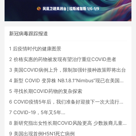
新冠病毒跟踪报道
1
后疫情时代的健康图景
2
价格实惠的药物被发现有望治疗重症COVID患者
3
美国COVID病例上升，限制加强针接种政策即将出台
4
新型 COVID 变异株 NB.1.8.1“Nimbus”现已在美国占据主导地位
5
寻找长期COVID药物的复杂探索
6
COVID疫情5年后，我们准备好迎接下一次大流行了吗？
7
COVID-19，5年又5年…
8
新研究指出女性长期COVID风险更高 少数族裔儿童存在差异
9
美国出现首例H5N1死亡病例