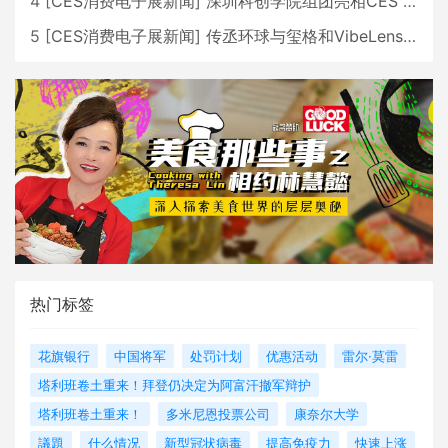
4
[
CES消费电子展新闻
]
深圳科创学院组团亮相CES 广受好评
5
[
CES消费电子展新闻
]
传丞环球与玺格和VibeLens共同推出全新耳机
热门标签
花旗银行
中国将军
处罚计划
优惠活动
雷尔·莫雷
塔利班卷土重来！拜登仍决定为阿富汗撤军辩护
塔利班卷土重来！
多米尼恩投票公司
康奈尔大学
議題
什么情况
新型冠状病毒
提高免疫力
快速上涨