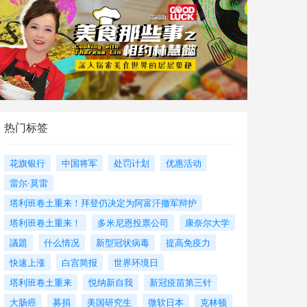
热门标签
花旗银行
中国将军
处罚计划
优惠活动
雷尔·莫雷
塔利班卷土重来！拜登仍决定为阿富汗撤军辩护
塔利班卷土重来！
多米尼恩投票公司
康奈尔大学
議題
什么情况
新型冠状病毒
提高免疫力
快速上涨
白宫简报
世界环境日
塔利班卷土重来
悦纳新自我
新冠疫苗第三针
大肠癌
募捐
美国研究生
微软日本
克林顿