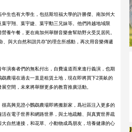
高中生也有大學生，包括斯坦福大學的許勝傑、南加州大
及葉宇翔、葉宇婕、葉宇勳三兄妹等。他們跨越地域限
措營養午餐，更在南加州舉辦音樂會幫助野火受災居民。
命、與大自然和諧共存”的理念所感動，再次用音樂傳遞
青年演奏者們的無私付出，自費遠道而來進行義演，也期
鸚鵡農場在過去一直是租賃土地，現在即將買下2英畝的
發展空間，未來將舉辦更多的教育推廣活動。
，很高興見證小鸚鵡農場即將搬新家，爲社區注入更多的
遍活在電子世界和網路世界，與土地疏離、與真實世界疏
與大自然連接，和花草、小動物成爲朋友，培養健康的心