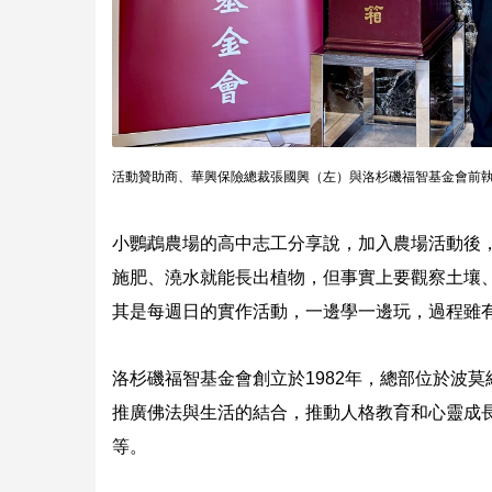
活動贊助商、華興保險總裁張國興（左）與洛杉磯福智基金會前
小鸚鵡農場的高中志工分享說，加入農場活動後
施肥、澆水就能長出植物，但事實上要觀察土壤
其是每週日的實作活動，一邊學一邊玩，過程雖
洛杉磯福智基金會創立於1982年，總部位於波
推廣佛法與生活的結合，推動人格教育和心靈成
等。