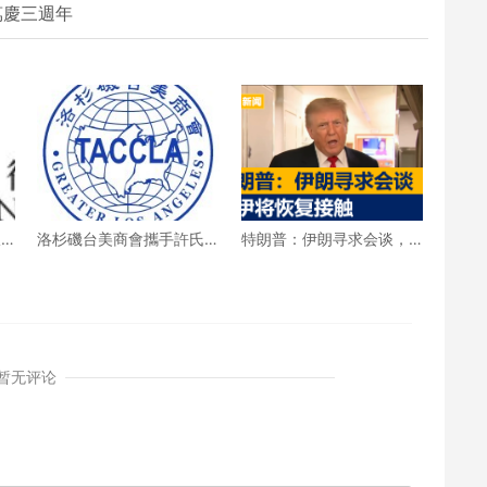
萬慶三週年
收
洛杉磯台美商會攜手許氏
特朗普：伊朗寻求会谈，
%
參業 推廣健康養生新生活
美伊将恢复接触
暂无评论