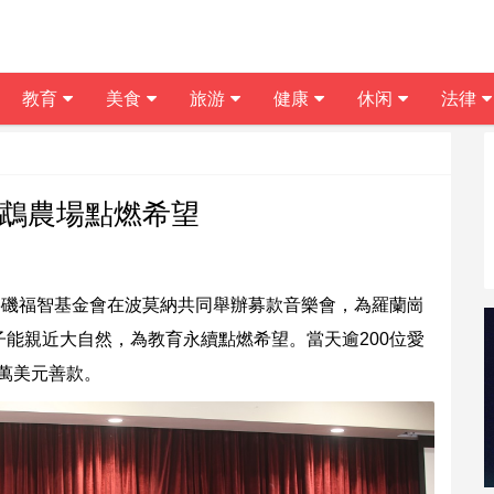
教育
美食
旅游
健康
休闲
法律
鸚鵡農場點燃希望
杉磯福智基金會在波莫納共同舉辦募款音樂會，為羅蘭崗
能親近大自然，為教育永續點燃希望。當天逾200位愛
3萬美元善款。