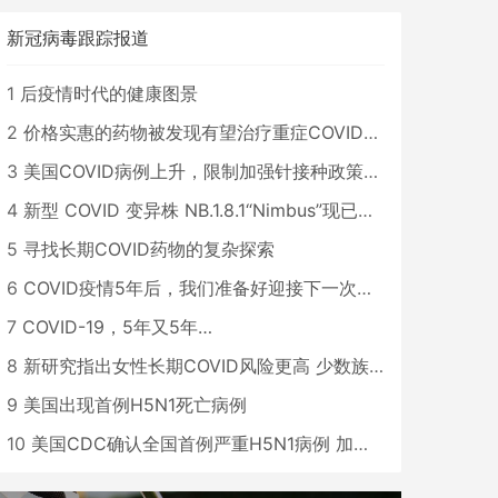
新冠病毒跟踪报道
1
后疫情时代的健康图景
2
价格实惠的药物被发现有望治疗重症COVID患者
3
美国COVID病例上升，限制加强针接种政策即将出台
4
新型 COVID 变异株 NB.1.8.1“Nimbus”现已在美国占据主导地位
5
寻找长期COVID药物的复杂探索
6
COVID疫情5年后，我们准备好迎接下一次大流行了吗？
7
COVID-19，5年又5年…
8
新研究指出女性长期COVID风险更高 少数族裔儿童存在差异
9
美国出现首例H5N1死亡病例
10
美国CDC确认全国首例严重H5N1病例 加州进入紧急状态