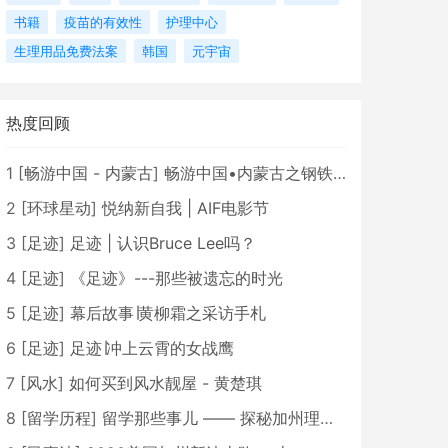
书籍
疫苗的有效性
护理中心
生理用品免费法案
韩国
元宇宙
热度回顾
1
[
畅游中国 - 内蒙古
]
畅游中国•内蒙古之钢铁骄子，魅力包头
2
[
环球星动
]
悦纳新自我 | AIF电影节
3
[
足迹
]
足迹 | 认识Bruce Lee吗？
4
[
足迹
]
《足迹》---那些被遗忘的时光
5
[
足迹
]
幕后故事∣黄柳霜之采访手札
6
[
足迹
]
足迹∣冲上云霄的女战鹰
7
[
风水
]
如何买到风水靓屋 - 黄楚琪
8
[
留学历程
]
留学那些事儿 —— 探秘加州理工学院Caltech博士生活 [上集]