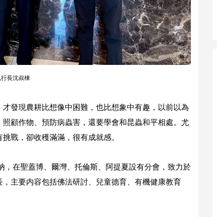
執行長沈叔棟
，才發現農耕比想像中困難，也比想象中有趣，以前以為
、照顧作物、預防病蟲害，還要學會和昆蟲和平相處。尤
有挑戰，卻收穫滿滿，很有成就感。
莫納，在聖蓋博、爾灣、托倫斯、阿提夏設有分會，致力於
長，主要内容包括佛法研討、兒童德育、有機健康教育