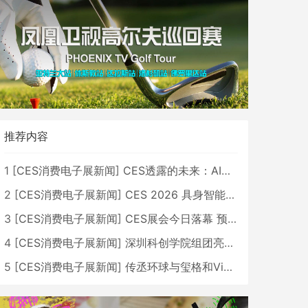
推荐内容
1
[
CES消费电子展新闻
]
CES透露的未来：AI、机器人与智能生活大爆发
2
[
CES消费电子展新闻
]
CES 2026 具身智能与创新领域 中国公司大放异彩
3
[
CES消费电子展新闻
]
CES展会今日落幕 预计2026行业收入将超五千亿美元
4
[
CES消费电子展新闻
]
深圳科创学院组团亮相CES 广受好评
5
[
CES消费电子展新闻
]
传丞环球与玺格和VibeLens共同推出全新耳机