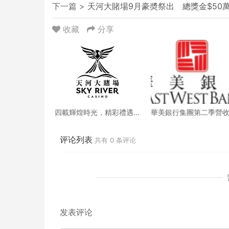
下一篇 >
天河大賭場9月豪奬祭出 總獎金$50
收藏
分享
四載輝煌時光，精彩禮遇
華美銀行集團第二季營
歡慶一整月
創新高 每股收益年增18
评论列表
共有
0
条评论
发表评论