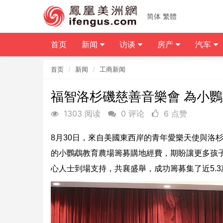
简体
繁體
首页
新闻
访谈
房产
汽车
首页
新闻
工商新闻
福智洛杉磯慈善音樂會 為小
1303 阅读
0 评论
6 点赞
8月30日，來自美國東西岸的青年愛樂天使與洛
的小鸚鵡教育農場籌募購地經費，期盼讓更多孩子
心人士到場支持，共襄盛舉，成功籌募集了近5.