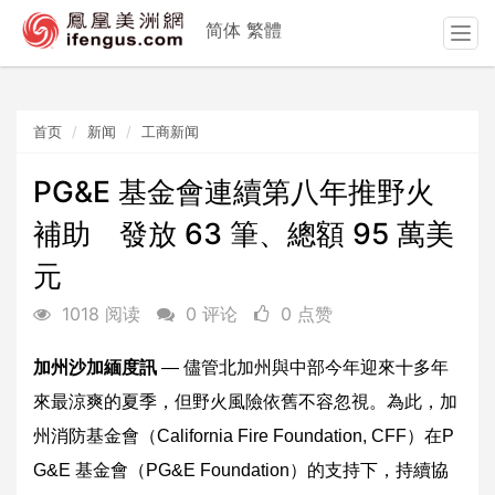
简体
繁體
T
o
g
g
首页
新闻
工商新闻
l
e
n
PG&E 基金會連續第八年推野火
a
補助 發放 63 筆、總額 95 萬美
v
i
元
g
a
1018 阅读
0 评论
0 点赞
t
i
加州沙加緬度訊
— 儘管北加州與中部今年迎來十多年
o
n
來最涼爽的夏季，但野火風險依舊不容忽視。為此，加
州消防基金會（California Fire Foundation, CFF）在P
G&E 基金會（PG&E Foundation）的支持下，持續協