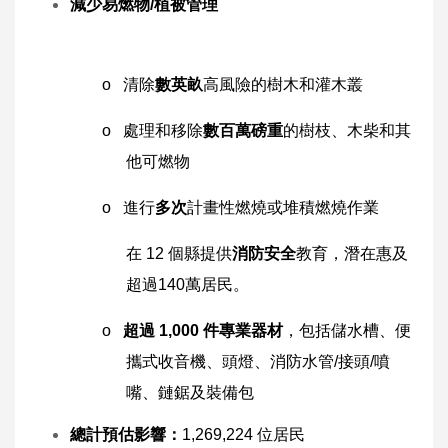
減少易燃物
/
植被管理
o 清除
數英畝
高風險的樹木和灌木叢
o 處理和移除
數百萬磅重
的樹枝、木柴和其
他可燃物
o 進行
多
次
計畫性燃燒或堆積燃燒作業
在 12 個縣提供
消防安全
教育，潛在惠及
超過140萬居民。
o
超過
1,000
件專業器材
，包括儲水槽、便
攜式收音機、頭燈、消防水管/接頭/噴
嘴、鏈鋸及裝備包
總計預估影響：
1,269,224 位居民