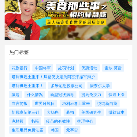
热门标签
花旗银行
中国将军
处罚计划
优惠活动
雷尔·莫雷
塔利班卷土重来！拜登仍决定为阿富汗撤军辩护
塔利班卷土重来！
多米尼恩投票公司
康奈尔大学
議題
什么情况
新型冠状病毒
提高免疫力
快速上涨
白宫简报
世界环境日
塔利班卷土重来
悦纳新自我
新冠疫苗第三针
大肠癌
募捐
美国研究生
微软日本
克林顿
书籍
疫苗的有效性
护理中心
生理用品免费法案
韩国
元宇宙