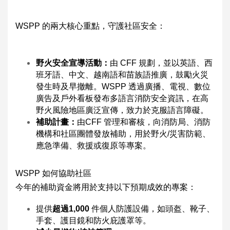
WSPP 的兩大核心重點，守護社區安全：
野火安全宣導活動：
由 CFF 規劃，並以英語、西
班牙語、中文、越南語和苗族語推廣，鼓勵火災
發生時及早撤離。WSPP 透過廣播、電視、數位
廣告及戶外看板發布多語言消防安全資訊，在高
野火風險地區廣泛宣傳，致力於克服語言障礙。
補助計畫：
由CFF 管理和審核，向消防局、消防
機構和社區團體發放補助，用於野火/災害防範、
應急準備、救援或復原等專案。
WSPP 如何協助社區
今年的補助資金將用於支持以下預期成效的專案：
提供
超過
1,000
件個人防護設備，如頭盔、靴子、
手套、護目鏡和防火庇護罩等。