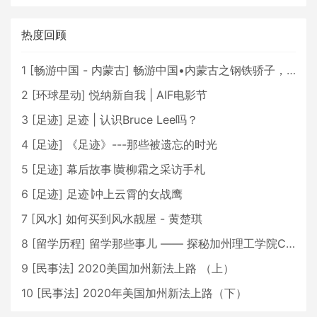
热度回顾
1
[
畅游中国 - 内蒙古
]
畅游中国•内蒙古之钢铁骄子，魅力包头
2
[
环球星动
]
悦纳新自我 | AIF电影节
3
[
足迹
]
足迹 | 认识Bruce Lee吗？
4
[
足迹
]
《足迹》---那些被遗忘的时光
5
[
足迹
]
幕后故事∣黄柳霜之采访手札
6
[
足迹
]
足迹∣冲上云霄的女战鹰
7
[
风水
]
如何买到风水靓屋 - 黄楚琪
8
[
留学历程
]
留学那些事儿 —— 探秘加州理工学院Caltech博士生活 [上集]
9
[
民事法
]
2020美国加州新法上路 （上）
10
[
民事法
]
2020年美国加州新法上路（下）