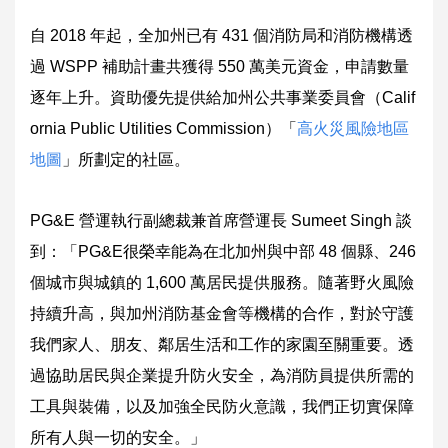
自 2018 年起，全加州已有 431 個消防局和消防機構透
過 WSPP 補助計畫共獲得 550 萬美元資金，申請數量
逐年上升。資助優先提供給加州公共事業委員會（Calif
ornia Public Utilities Commission）「
高火災風險地區
地圖
」所劃定的社區。
PG&E 營運執行副總裁兼首席營運長 Sumeet Singh 談
到：「PG&E很榮幸能為在北加州與中部 48 個縣、246
個城市與城鎮的 1,600 萬居民提供服務。隨著野火風險
持續升高，與加州消防基金會等機構的合作，對於守護
我們家人、朋友、鄰居生活和工作的家園至關重要。透
過協助居民與企業提升防火安全，為消防員提供所需的
工具與裝備，以及加強全民防火意識，我們正切實保障
所有人與一切的安全。」