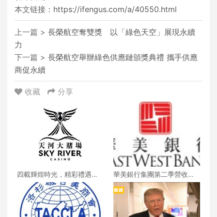
本文链接：
https://ifengus.com/a/40550.html
上一篇 >
長榮航空奪雙獎 以「綠色天空」展現永續
力
下一篇 >
長榮航空舉辦綠色供應鏈頒獎典禮 攜手供應
商促永續
收藏
分享
四載輝煌時光，精彩禮遇歡
華美銀行集團第二季營收創
慶一整月
新高 每股收益年增18%