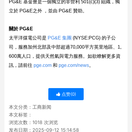
PG&E 基金會是一個獨立的非營利 501(c)(3) 組織，獨
立於 PG&E之外 ，並由 PG&E 贊助。
關於 PG&E
太平洋煤電公司是
PG&E 集團
(NYSE:PCG) 的子公
司，服務加州北部及中部超過70,000平方英里地區、1,
600萬人口，提供天然氣與電力服務。如欲瞭解更多資
訊，請前往
pge.com
和
pge.com/news
。
点赞(
0
)
本文分类：
工商新闻
本文标签：
浏览次数：
1018
次浏览
发布日期：2025-09-12 15:14:58