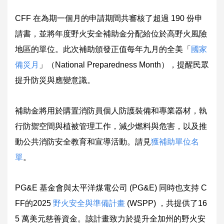
CFF 在為期一個月的申請期間共審核了超過 190 份申
請書，並將年度野火安全補助金分配給位於高野火風險
地區的單位。此次補助頒發正值每年九月的全美「
國家
備災月
」（National Preparedness Month），提醒民眾
提升防災與應變意識。
補助金將用於購置消防員個人防護裝備和專業器材，執
行防禦空間與植被管理工作，減少燃料與危害，以及推
動公共消防安全教育和宣導活動。請見
獲補助單位名
單
。
PG&E 基金會與太平洋煤電公司 (PG&E) 同時也支持 C
FF的2025
野火安全與準備計畫
(WSPP) ，共提供了16
5 萬美元慈善資金。該計畫致力於提升全加州的野火安