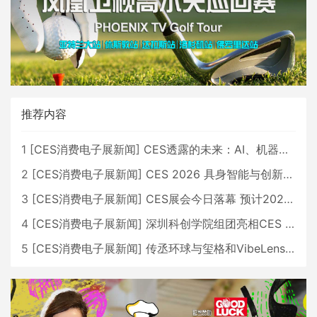
推荐内容
1
[
CES消费电子展新闻
]
CES透露的未来：AI、机器人与智能生活大爆发
2
[
CES消费电子展新闻
]
CES 2026 具身智能与创新领域 中国公司大放异彩
3
[
CES消费电子展新闻
]
CES展会今日落幕 预计2026行业收入将超五千亿美元
4
[
CES消费电子展新闻
]
深圳科创学院组团亮相CES 广受好评
5
[
CES消费电子展新闻
]
传丞环球与玺格和VibeLens共同推出全新耳机