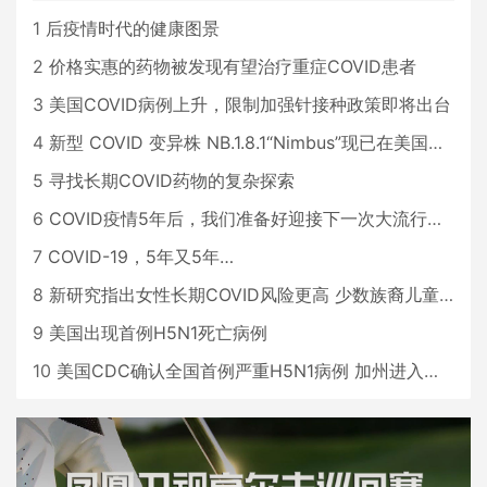
1
后疫情时代的健康图景
2
价格实惠的药物被发现有望治疗重症COVID患者
3
美国COVID病例上升，限制加强针接种政策即将出台
4
新型 COVID 变异株 NB.1.8.1“Nimbus”现已在美国占据主导地位
5
寻找长期COVID药物的复杂探索
6
COVID疫情5年后，我们准备好迎接下一次大流行了吗？
7
COVID-19，5年又5年…
8
新研究指出女性长期COVID风险更高 少数族裔儿童存在差异
9
美国出现首例H5N1死亡病例
10
美国CDC确认全国首例严重H5N1病例 加州进入紧急状态