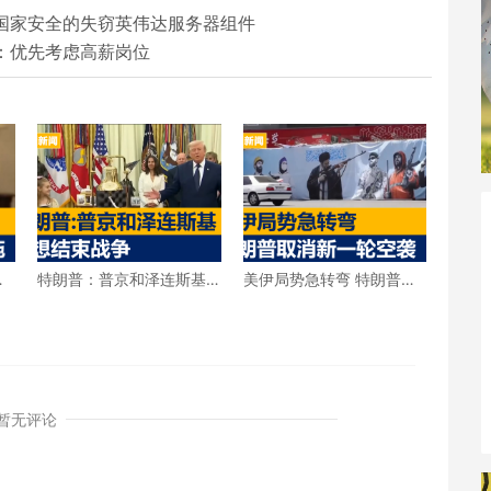
涉及国家安全的失窃英伟达服务器组件
规：优先考虑高薪岗位
击
特朗普：普京和泽连斯基
美伊局势急转弯 特朗普宣
都想结束战争
布取消新一轮空袭
暂无评论