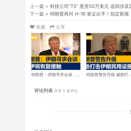
上一篇 >
科技公司“TS” 悬赏50万美元 追回
下一篇 >
特朗普再对 H-1B 签证出手！拟定新
收藏
分享
特朗普：伊朗寻求会谈，
特朗普警告升级 威胁打
美伊将恢复接触
伊朗民用设施
评论列表
共有
0
条评论