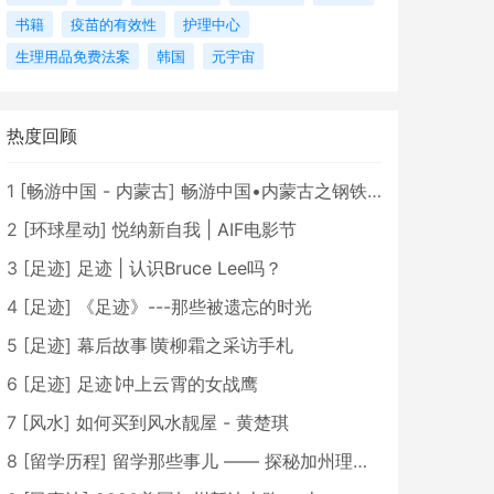
书籍
疫苗的有效性
护理中心
生理用品免费法案
韩国
元宇宙
热度回顾
1
[
畅游中国 - 内蒙古
]
畅游中国•内蒙古之钢铁骄子，魅力包头
2
[
环球星动
]
悦纳新自我 | AIF电影节
3
[
足迹
]
足迹 | 认识Bruce Lee吗？
4
[
足迹
]
《足迹》---那些被遗忘的时光
5
[
足迹
]
幕后故事∣黄柳霜之采访手札
6
[
足迹
]
足迹∣冲上云霄的女战鹰
7
[
风水
]
如何买到风水靓屋 - 黄楚琪
8
[
留学历程
]
留学那些事儿 —— 探秘加州理工学院Caltech博士生活 [上集]