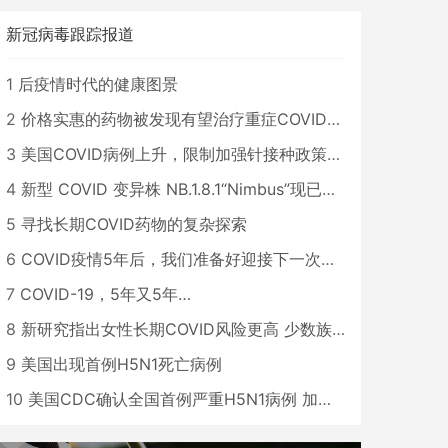
新冠病毒跟踪报道
1
后疫情时代的健康图景
2
价格实惠的药物被发现有望治疗重症COVID患者
3
美国COVID病例上升，限制加强针接种政策即将出台
4
新型 COVID 变异株 NB.1.8.1“Nimbus”现已在美国占据主导地位
5
寻找长期COVID药物的复杂探索
6
COVID疫情5年后，我们准备好迎接下一次大流行了吗？
7
COVID-19，5年又5年…
8
新研究指出女性长期COVID风险更高 少数族裔儿童存在差异
9
美国出现首例H5N1死亡病例
10
美国CDC确认全国首例严重H5N1病例 加州进入紧急状态