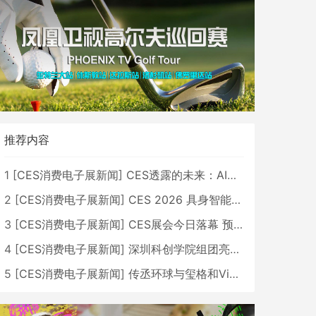
推荐内容
1
[
CES消费电子展新闻
]
CES透露的未来：AI、机器人与智能生活大爆发
2
[
CES消费电子展新闻
]
CES 2026 具身智能与创新领域 中国公司大放异彩
3
[
CES消费电子展新闻
]
CES展会今日落幕 预计2026行业收入将超五千亿美元
4
[
CES消费电子展新闻
]
深圳科创学院组团亮相CES 广受好评
5
[
CES消费电子展新闻
]
传丞环球与玺格和VibeLens共同推出全新耳机