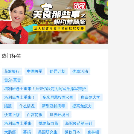
热门标签
花旗银行
中国将军
处罚计划
优惠活动
雷尔·莫雷
塔利班卷土重来！拜登仍决定为阿富汗撤军辩护
塔利班卷土重来！
多米尼恩投票公司
康奈尔大学
議題
什么情况
新型冠状病毒
提高免疫力
快速上涨
白宫简报
世界环境日
塔利班卷土重来
悦纳新自我
新冠疫苗第三针
大肠癌
募捐
美国研究生
微软日本
克林顿