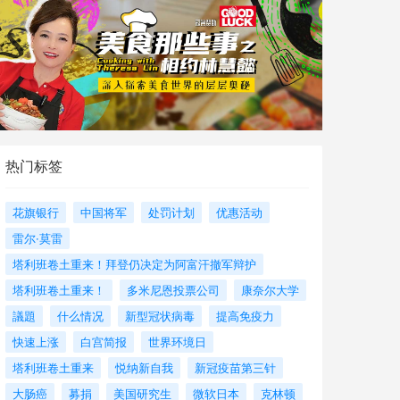
热门标签
花旗银行
中国将军
处罚计划
优惠活动
雷尔·莫雷
塔利班卷土重来！拜登仍决定为阿富汗撤军辩护
塔利班卷土重来！
多米尼恩投票公司
康奈尔大学
議題
什么情况
新型冠状病毒
提高免疫力
快速上涨
白宫简报
世界环境日
塔利班卷土重来
悦纳新自我
新冠疫苗第三针
大肠癌
募捐
美国研究生
微软日本
克林顿