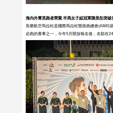
海內外菁英跑者齊聚 半馬女子組冠軍陳美彤突破
長榮航空馬拉松是國際馬拉松暨路跑總會(AIMS
必跑的賽事之一，今年5月開放報名後，名額在2