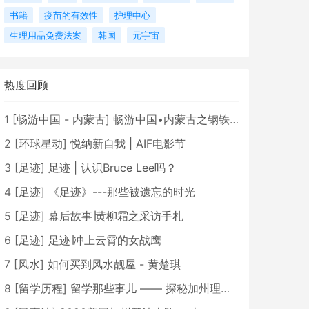
书籍
疫苗的有效性
护理中心
生理用品免费法案
韩国
元宇宙
热度回顾
1
[
畅游中国 - 内蒙古
]
畅游中国•内蒙古之钢铁骄子，魅力包头
2
[
环球星动
]
悦纳新自我 | AIF电影节
3
[
足迹
]
足迹 | 认识Bruce Lee吗？
4
[
足迹
]
《足迹》---那些被遗忘的时光
5
[
足迹
]
幕后故事∣黄柳霜之采访手札
6
[
足迹
]
足迹∣冲上云霄的女战鹰
7
[
风水
]
如何买到风水靓屋 - 黄楚琪
8
[
留学历程
]
留学那些事儿 —— 探秘加州理工学院Caltech博士生活 [上集]