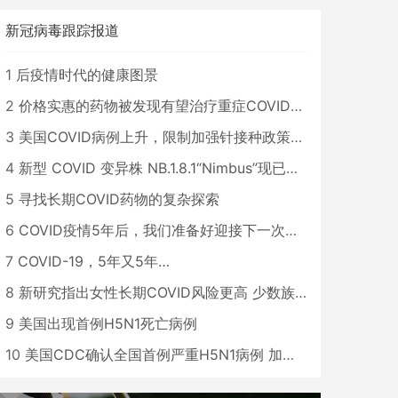
新冠病毒跟踪报道
1
后疫情时代的健康图景
2
价格实惠的药物被发现有望治疗重症COVID患者
3
美国COVID病例上升，限制加强针接种政策即将出台
4
新型 COVID 变异株 NB.1.8.1“Nimbus”现已在美国占据主导地位
5
寻找长期COVID药物的复杂探索
6
COVID疫情5年后，我们准备好迎接下一次大流行了吗？
7
COVID-19，5年又5年…
8
新研究指出女性长期COVID风险更高 少数族裔儿童存在差异
9
美国出现首例H5N1死亡病例
10
美国CDC确认全国首例严重H5N1病例 加州进入紧急状态