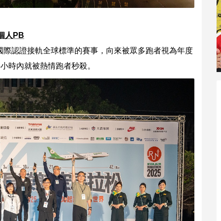
個人PB
)國際認證接軌全球標準的賽事，向來被眾多跑者視為年度
4小時內就被熱情跑者秒殺。