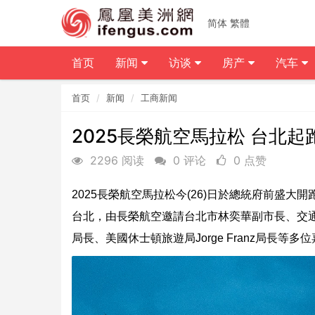
简体
繁體
首页
新闻
访谈
房产
汽车
首页
新闻
工商新闻
2025長榮航空馬拉松 台北起
2296 阅读
0 评论
0 点赞
2025長榮航空馬拉松今(26)日於總統府前盛大開
台北，由長榮航空邀請台北市林奕華副市長、交
局長、美國休士頓旅遊局Jorge Franz局長等