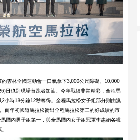
林全國運動會一口氣拿下3,000公尺障礙、10,000
26)日也到現場替跑者加油。今年戰績非常精彩，全程馬
gare以2小時18分鐘12秒奪得。全程馬拉松女子組部分則由澳
秒摘取后冠。而年初國道馬拉松衝出全程馬拉松第二的好成績的市
下全馬國內男子組第一，與全馬國內女子組冠軍李惠娟各獲
票。