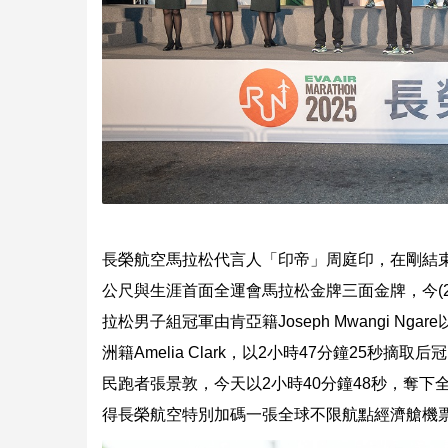
長榮航空馬拉松代言人「印帝」周庭印，在剛結束的雲
公尺與生涯首面全運會馬拉松金牌三面金牌，今(
拉松男子組冠軍由肯亞籍Joseph Mwangi N
洲籍Amelia Clark，以2小時47分鐘25
民跑者張景敦，今天以2小時40分鐘48秒，奪
得長榮航空特別加碼一張全球不限航點經濟艙機