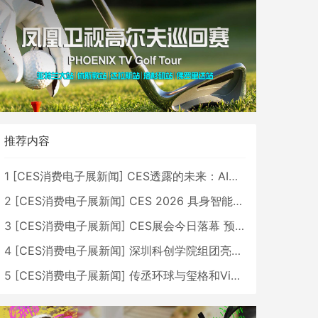
推荐内容
1
[
CES消费电子展新闻
]
CES透露的未来：AI、机器人与智能生活大爆发
2
[
CES消费电子展新闻
]
CES 2026 具身智能与创新领域 中国公司大放异彩
3
[
CES消费电子展新闻
]
CES展会今日落幕 预计2026行业收入将超五千亿美元
4
[
CES消费电子展新闻
]
深圳科创学院组团亮相CES 广受好评
5
[
CES消费电子展新闻
]
传丞环球与玺格和VibeLens共同推出全新耳机