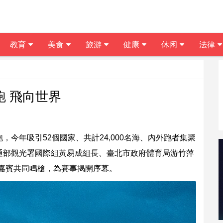
教育
美食
旅游
健康
休闲
法律
跑 飛向世界
跑，今年吸引52個國家、共計24,000名海、內外跑者集聚
通部觀光署國際組黃易成組長、臺北市政府體育局游竹萍
多位嘉賓共同鳴槍，為賽事揭開序幕。