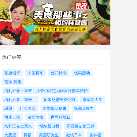
热门标签
花旗银行
中国将军
处罚计划
优惠活动
雷尔·莫雷
塔利班卷土重来！拜登仍决定为阿富汗撤军辩护
塔利班卷土重来！
多米尼恩投票公司
康奈尔大学
議題
什么情况
新型冠状病毒
提高免疫力
快速上涨
白宫简报
世界环境日
塔利班卷土重来
悦纳新自我
新冠疫苗第三针
大肠癌
募捐
美国研究生
微软日本
克林顿