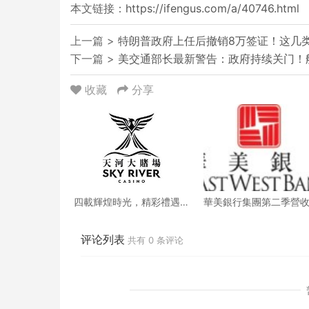
本文链接：
https://ifengus.com/a/40746.html
上一篇 >
特朗普政府上任后撤销8万签证！这几
下一篇 >
美交通部长最新警告：政府持续关门！
收藏
分享
四載輝煌時光，精彩禮遇
華美銀行集團第二季營
歡慶一整月
創新高 每股收益年增18
评论列表
共有
0
条评论