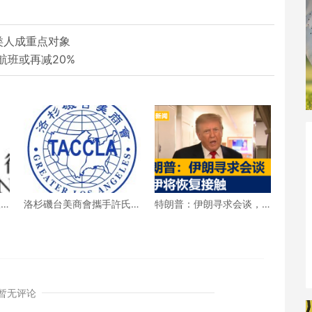
类人成重点对象
航班或再减20%
收
洛杉磯台美商會攜手許氏
特朗普：伊朗寻求会谈，
%
參業 推廣健康養生新生活
美伊将恢复接触
暂无评论