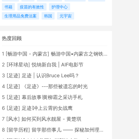
书籍
疫苗的有效性
护理中心
生理用品免费法案
韩国
元宇宙
热度回顾
1
[
畅游中国 - 内蒙古
]
畅游中国•内蒙古之钢铁骄子，魅力包头
2
[
环球星动
]
悦纳新自我 | AIF电影节
3
[
足迹
]
足迹 | 认识Bruce Lee吗？
4
[
足迹
]
《足迹》---那些被遗忘的时光
5
[
足迹
]
幕后故事∣黄柳霜之采访手札
6
[
足迹
]
足迹∣冲上云霄的女战鹰
7
[
风水
]
如何买到风水靓屋 - 黄楚琪
8
[
留学历程
]
留学那些事儿 —— 探秘加州理工学院Caltech博士生活 [上集]