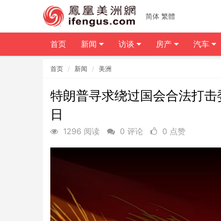
简体
繁體
首页
新闻
访谈
房产
汽车
首页
新闻
美洲
特朗普寻求绕过国会合法打击委内瑞
日
1296 阅读
0 评论
0 点赞