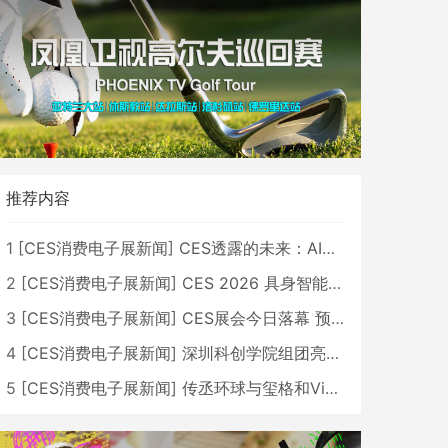
推荐内容
1
[
CES消费电子展新闻
]
CES透露的未来：AI、机器人与智能生活大爆发
2
[
CES消费电子展新闻
]
CES 2026 具身智能与创新领域 中国公司大放异彩
3
[
CES消费电子展新闻
]
CES展会今日落幕 预计2026行业收入将超五千亿美元
4
[
CES消费电子展新闻
]
深圳科创学院组团亮相CES 广受好评
5
[
CES消费电子展新闻
]
传丞环球与玺格和VibeLens共同推出全新耳机