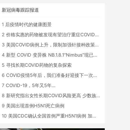
新冠病毒跟踪报道
1
后疫情时代的健康图景
2
价格实惠的药物被发现有望治疗重症COVID患者
3
美国COVID病例上升，限制加强针接种政策即将出台
4
新型 COVID 变异株 NB.1.8.1“Nimbus”现已在美国占据主导地位
5
寻找长期COVID药物的复杂探索
6
COVID疫情5年后，我们准备好迎接下一次大流行了吗？
7
COVID-19，5年又5年…
8
新研究指出女性长期COVID风险更高 少数族裔儿童存在差异
9
美国出现首例H5N1死亡病例
10
美国CDC确认全国首例严重H5N1病例 加州进入紧急状态