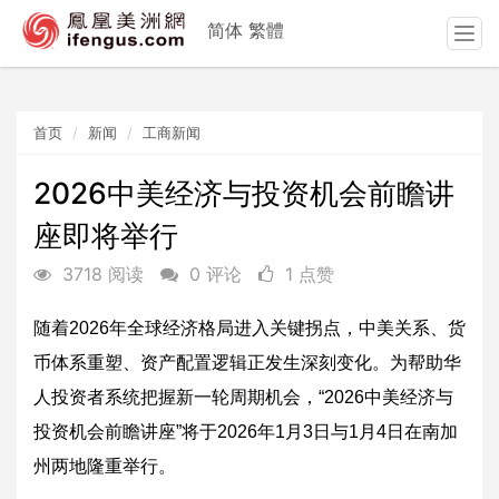
简体
繁體
T
o
g
g
首页
新闻
工商新闻
l
e
n
2026中美经济与投资机会前瞻讲
a
座即将举行
v
i
3718 阅读
0 评论
1 点赞
g
a
随着2026年全球经济格局进入关键拐点，中美关系、货
t
i
币体系重塑、资产配置逻辑正发生深刻变化。为帮助华
o
人投资者系统把握新一轮周期机会，“2026中美经济与
n
投资机会前瞻讲座”将于2026年1月3日与1月4日在南加
州两地隆重举行。