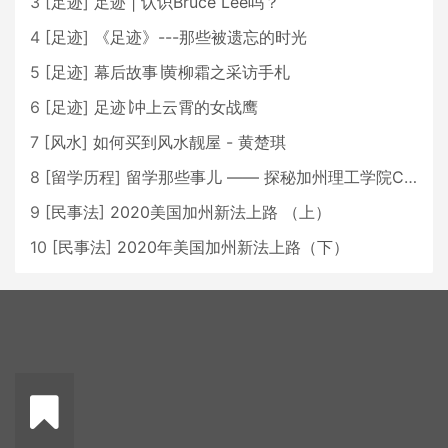
3
[
足迹
]
足迹 | 认识Bruce Lee吗？
4
[
足迹
]
《足迹》---那些被遗忘的时光
5
[
足迹
]
幕后故事∣黄柳霜之采访手札
6
[
足迹
]
足迹∣冲上云霄的女战鹰
7
[
风水
]
如何买到风水靓屋 - 黄楚琪
8
[
留学历程
]
留学那些事儿 —— 探秘加州理工学院Caltech博士生活 [上集]
9
[
民事法
]
2020美国加州新法上路 （上）
10
[
民事法
]
2020年美国加州新法上路（下）