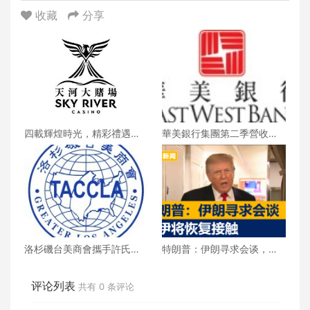
收藏
分享
四載輝煌時光，精彩禮遇歡
華美銀行集團第二季營收創
慶一整月
新高 每股收益年增18%
洛杉磯台美商會攜手許氏參
特朗普：伊朗寻求会谈，美
業 推廣健康養生新生活
伊将恢复接触
评论列表
共有
0
条评论