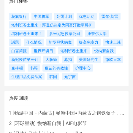
热门标签
花旗银行
中国将军
处罚计划
优惠活动
雷尔·莫雷
塔利班卷土重来！拜登仍决定为阿富汗撤军辩护
塔利班卷土重来！
多米尼恩投票公司
康奈尔大学
議題
什么情况
新型冠状病毒
提高免疫力
快速上涨
白宫简报
世界环境日
塔利班卷土重来
悦纳新自我
新冠疫苗第三针
大肠癌
募捐
美国研究生
微软日本
克林顿
书籍
疫苗的有效性
护理中心
生理用品免费法案
韩国
元宇宙
热度回顾
1
[
畅游中国 - 内蒙古
]
畅游中国•内蒙古之钢铁骄子，魅力包头
2
[
环球星动
]
悦纳新自我 | AIF电影节