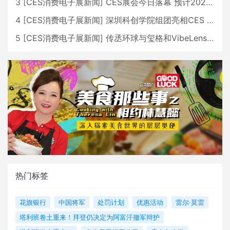
3
[
CES消费电子展新闻
]
CES展会今日落幕 预计2026行业收入将超五千亿美元
4
[
CES消费电子展新闻
]
深圳科创学院组团亮相CES 广受好评
5
[
CES消费电子展新闻
]
传丞环球与玺格和VibeLens共同推出全新耳机
热门标签
花旗银行
中国将军
处罚计划
优惠活动
雷尔·莫雷
塔利班卷土重来！拜登仍决定为阿富汗撤军辩护