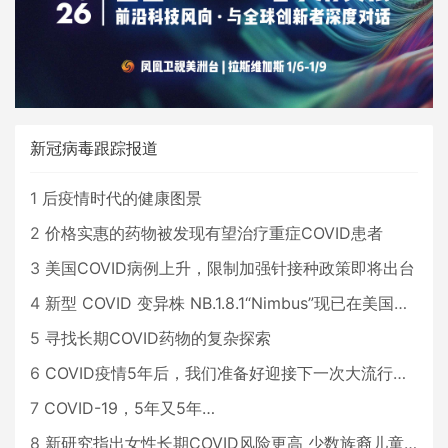
新冠病毒跟踪报道
1
后疫情时代的健康图景
2
价格实惠的药物被发现有望治疗重症COVID患者
3
美国COVID病例上升，限制加强针接种政策即将出台
4
新型 COVID 变异株 NB.1.8.1“Nimbus”现已在美国占据主导地位
5
寻找长期COVID药物的复杂探索
6
COVID疫情5年后，我们准备好迎接下一次大流行了吗？
7
COVID-19，5年又5年…
8
新研究指出女性长期COVID风险更高 少数族裔儿童存在差异