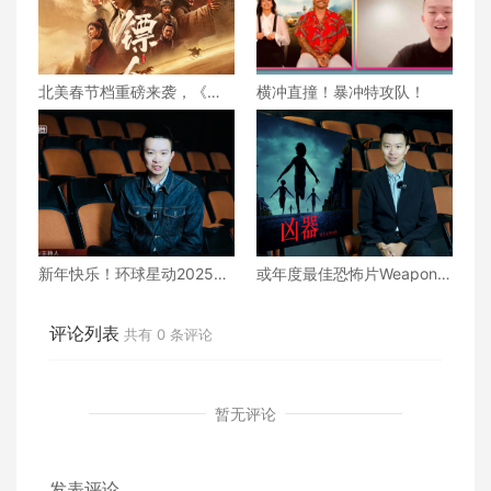
北美春节档重磅来袭，《镖
横冲直撞！暴冲特攻队！
人：风起大漠》亮刀!
新年快乐！环球星动2025年
或年度最佳恐怖片Weapons
最佳强档
兇器
评论列表
共有
0
条评论
暂无评论
发表评论