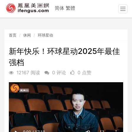
简体
繁體
T
o
g
g
首页
休闲
环球星动
l
e
n
新年快乐！环球星动2025年最佳
a
强档
v
i
12167 阅读
0 评论
0 点赞
g
a
t
i
o
n