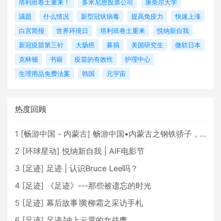
塔利班卷土重来！
多米尼恩投票公司
康奈尔大学
議題
什么情况
新型冠状病毒
提高免疫力
快速上涨
白宫简报
世界环境日
塔利班卷土重来
悦纳新自我
新冠疫苗第三针
大肠癌
募捐
美国研究生
微软日本
克林顿
书籍
疫苗的有效性
护理中心
生理用品免费法案
韩国
元宇宙
热度回顾
1
[
畅游中国 - 内蒙古
]
畅游中国•内蒙古之钢铁骄子，魅力包头
2
[
环球星动
]
悦纳新自我 | AIF电影节
3
[
足迹
]
足迹 | 认识Bruce Lee吗？
4
[
足迹
]
《足迹》---那些被遗忘的时光
5
[
足迹
]
幕后故事∣黄柳霜之采访手札
6
[
足迹
]
足迹∣冲上云霄的女战鹰