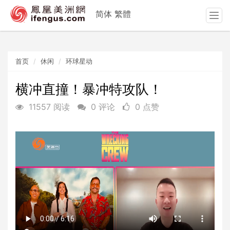
简体
繁體
T
o
g
g
首页
休闲
环球星动
l
e
n
横冲直撞！暴冲特攻队！
a
11557 阅读
0 评论
0 点赞
v
i
g
a
t
i
o
n