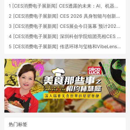
1
[
CES消费电子展新闻
]
CES透露的未来：AI、机器人与智能生活大爆发
2
[
CES消费电子展新闻
]
CES 2026 具身智能与创新领域 中国公司大放异彩
3
[
CES消费电子展新闻
]
CES展会今日落幕 预计2026行业收入将超五千亿美元
4
[
CES消费电子展新闻
]
深圳科创学院组团亮相CES 广受好评
5
[
CES消费电子展新闻
]
传丞环球与玺格和VibeLens共同推出全新耳机
热门标签