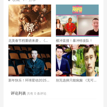
北美春节档重磅来袭，《镖
横冲直撞！暴冲特攻队！
人：风起大漠》亮刀!
新年快乐！环球星动2025年
别无选择只能疯癫 《无可奈
最佳强档
何》
评论列表
共有
0
条评论