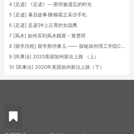
4
[
足迹
]
《足迹》---那些被遗忘的时光
5
[
足迹
]
幕后故事∣黄柳霜之采访手札
6
[
足迹
]
足迹∣冲上云霄的女战鹰
7
[
风水
]
如何买到风水靓屋 - 黄楚琪
8
[
留学历程
]
留学那些事儿 —— 探秘加州理工学院Caltech博士生活 [上集]
9
[
民事法
]
2020美国加州新法上路 （上）
10
[
民事法
]
2020年美国加州新法上路（下）