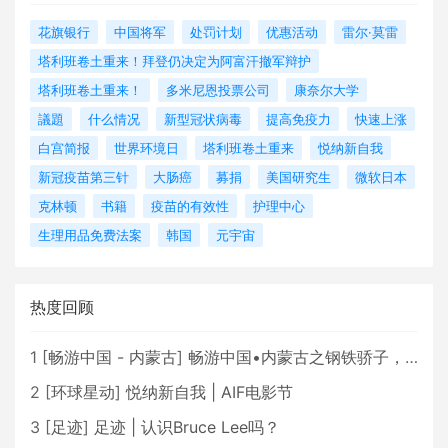
花旗银行
中国将军
处罚计划
优惠活动
雷尔·莫雷
塔利班卷土重来！拜登仍决定为阿富汗撤军辩护
塔利班卷土重来！
多米尼恩投票公司
康奈尔大学
議題
什么情况
新型冠状病毒
提高免疫力
快速上涨
白宫简报
世界环境日
塔利班卷土重来
悦纳新自我
新冠疫苗第三针
大肠癌
募捐
美国研究生
微软日本
克林顿
书籍
疫苗的有效性
护理中心
生理用品免费法案
韩国
元宇宙
热度回顾
1
[
畅游中国 - 内蒙古
]
畅游中国•内蒙古之钢铁骄子，魅力包头
2
[
环球星动
]
悦纳新自我 | AIF电影节
3
[
足迹
]
足迹 | 认识Bruce Lee吗？