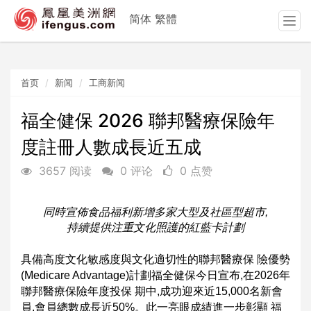
简体
繁體
T
o
g
g
首页
新闻
工商新闻
l
e
n
福全健保 2026 聯邦醫療保險年
a
度註冊人數成長近五成
v
i
3657 阅读
0 评论
0 点赞
g
a
t
同時宣佈食品福利新增多家大型及社區型超市,
i
持續提供注重文化照護的紅藍卡計劃
o
n
具備高度文化敏感度與文化適切性的聯邦醫療保 險優勢
(Medicare Advantage)計劃福全健保今日宣布,在2026年
聯邦醫療保險年度投保 期中,成功迎來近15,000名新會
員,會員總數成長近50%。此一亮眼成績進一步彰顯 福