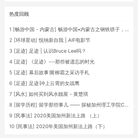
热度回顾
1
[
畅游中国 - 内蒙古
]
畅游中国•内蒙古之钢铁骄子，魅力包头
2
[
环球星动
]
悦纳新自我 | AIF电影节
3
[
足迹
]
足迹 | 认识Bruce Lee吗？
4
[
足迹
]
《足迹》---那些被遗忘的时光
5
[
足迹
]
幕后故事∣黄柳霜之采访手札
6
[
足迹
]
足迹∣冲上云霄的女战鹰
7
[
风水
]
如何买到风水靓屋 - 黄楚琪
8
[
留学历程
]
留学那些事儿 —— 探秘加州理工学院Caltech博士生活 [上集]
9
[
民事法
]
2020美国加州新法上路 （上）
10
[
民事法
]
2020年美国加州新法上路（下）