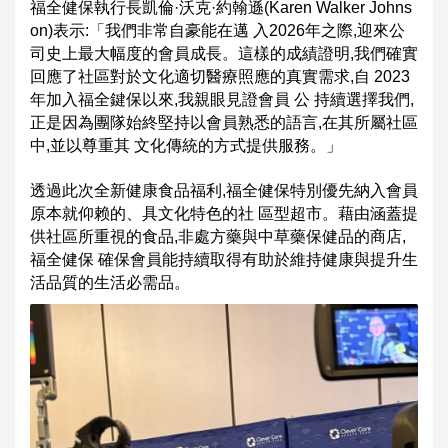
福全健保執行長凱倫·沃克·約翰遜(Karen Walker Johns
on)表示:「我們非常自豪能在邁 入2026年之際,迎來公
司史上最大幅度的會員成長。這樣的成績證明,我們確實
回應了
社區對於文化適切醫療照應的真實需求,自 2023
年加入福全鍵保以來,我親眼見證會員 公 持續選擇我們,
正是因為團隊始終堅持以會員熟悉的語言,在其所屬社區
中,並以尊重其 文化傳統的方式提供服務。」
透過此次全新健康食品福利,福全健保特別優先納入會員
原本就仰赖的、具文化特色的社 區型超市。藉由涵蓋提
供社區所重視的食品,非處方藥與中草藥保健品的商店,
福全健保 確保會員能持續取得有助於維持健康與提升生
活品質的生活必需品。