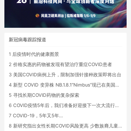
新冠病毒跟踪报道
1
后疫情时代的健康图景
2
价格实惠的药物被发现有望治疗重症COVID患者
3
美国COVID病例上升，限制加强针接种政策即将出台
4
新型 COVID 变异株 NB.1.8.1“Nimbus”现已在美国占据主导地位
5
寻找长期COVID药物的复杂探索
6
COVID疫情5年后，我们准备好迎接下一次大流行了吗？
7
COVID-19，5年又5年…
8
新研究指出女性长期COVID风险更高 少数族裔儿童存在差异