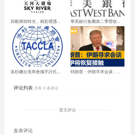
四載輝煌時光，精彩禮遇歡
華美銀行集團第二季營收創
慶一整月
新高 每股收益年增18%
洛杉磯台美商會攜手許氏參
特朗普：伊朗寻求会谈，美
業 推廣健康養生新生活
伊将恢复接触
评论列表
共有
0
条评论
暂无评论
发表评论