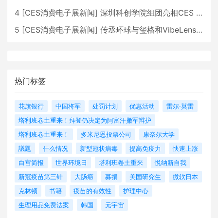
4
[
CES消费电子展新闻
]
深圳科创学院组团亮相CES 广受好评
5
[
CES消费电子展新闻
]
传丞环球与玺格和VibeLens共同推出全新耳机
热门标签
花旗银行
中国将军
处罚计划
优惠活动
雷尔·莫雷
塔利班卷土重来！拜登仍决定为阿富汗撤军辩护
塔利班卷土重来！
多米尼恩投票公司
康奈尔大学
議題
什么情况
新型冠状病毒
提高免疫力
快速上涨
白宫简报
世界环境日
塔利班卷土重来
悦纳新自我
新冠疫苗第三针
大肠癌
募捐
美国研究生
微软日本
克林顿
书籍
疫苗的有效性
护理中心
生理用品免费法案
韩国
元宇宙