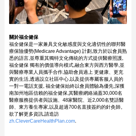
關於福全健保
福全健保是一家兼具文化敏感度與文化適切性的聯邦醫
療保險優勢(Medicare Advantage) 計劃,致力於以會員熟
悉的語言,並尊重其獨特文化傳統的方式提供醫療照護,
福全健保 獨有的價值導向模式,融合東方與西方醫學,並
與醫療專業人員攜手合作,協助會員過上 更健康、更充
實的生活,透過設立社區中心,以及提供專屬客服人員的
一對一電話支援, 福全健保始終以會員體驗為優先,深獲
南加州地區信賴的福全健保,其醫療網絡涵蓋
30,000名
醫療服務提供者與設施、48家醫院、近2,000名雙語醫
師、東方養生專家,以
及超過700名直接簽約的針灸師。
欲了解更多資訊,請造訪
zh.CleverCareHealthPlan.com
.