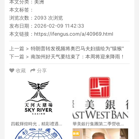
本文分类：
美洲
本文标签：
浏览次数：
2093
次浏览
发布日期：2026-02-09 11:42:33
本文链接：
https://ifengus.com/a/40969.html
上一篇 >
特朗普转发视频将奥巴马夫妇描绘为"猿猴"
下一篇 >
南加州好天气要结束了：本周将迎来降雨！
收藏
分享
四載輝煌時光，精彩禮遇歡
華美銀行集團第二季營收創
慶一整月
新高 每股收益年增18%