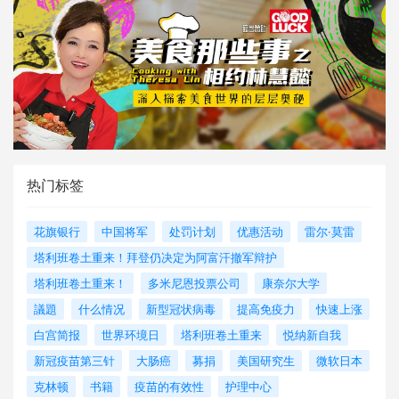
热门标签
花旗银行
中国将军
处罚计划
优惠活动
雷尔·莫雷
塔利班卷土重来！拜登仍决定为阿富汗撤军辩护
塔利班卷土重来！
多米尼恩投票公司
康奈尔大学
議題
什么情况
新型冠状病毒
提高免疫力
快速上涨
白宫简报
世界环境日
塔利班卷土重来
悦纳新自我
新冠疫苗第三针
大肠癌
募捐
美国研究生
微软日本
克林顿
书籍
疫苗的有效性
护理中心