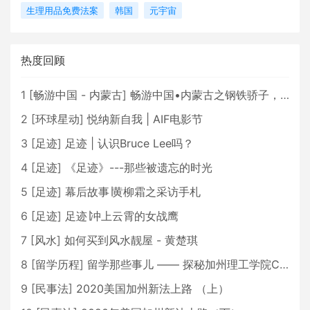
生理用品免费法案
韩国
元宇宙
热度回顾
1
[
畅游中国 - 内蒙古
]
畅游中国•内蒙古之钢铁骄子，魅力包头
2
[
环球星动
]
悦纳新自我 | AIF电影节
3
[
足迹
]
足迹 | 认识Bruce Lee吗？
4
[
足迹
]
《足迹》---那些被遗忘的时光
5
[
足迹
]
幕后故事∣黄柳霜之采访手札
6
[
足迹
]
足迹∣冲上云霄的女战鹰
7
[
风水
]
如何买到风水靓屋 - 黄楚琪
8
[
留学历程
]
留学那些事儿 —— 探秘加州理工学院Caltech博士生活 [上集]
9
[
民事法
]
2020美国加州新法上路 （上）