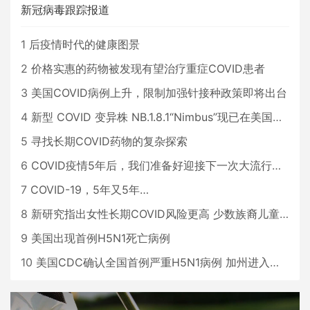
新冠病毒跟踪报道
1
后疫情时代的健康图景
2
价格实惠的药物被发现有望治疗重症COVID患者
3
美国COVID病例上升，限制加强针接种政策即将出台
4
新型 COVID 变异株 NB.1.8.1“Nimbus”现已在美国占据主导地位
5
寻找长期COVID药物的复杂探索
6
COVID疫情5年后，我们准备好迎接下一次大流行了吗？
7
COVID-19，5年又5年…
8
新研究指出女性长期COVID风险更高 少数族裔儿童存在差异
9
美国出现首例H5N1死亡病例
10
美国CDC确认全国首例严重H5N1病例 加州进入紧急状态