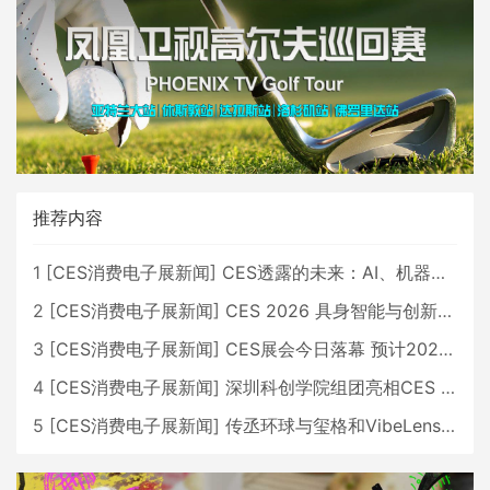
推荐内容
1
[
CES消费电子展新闻
]
CES透露的未来：AI、机器人与智能生活大爆发
2
[
CES消费电子展新闻
]
CES 2026 具身智能与创新领域 中国公司大放异彩
3
[
CES消费电子展新闻
]
CES展会今日落幕 预计2026行业收入将超五千亿美元
4
[
CES消费电子展新闻
]
深圳科创学院组团亮相CES 广受好评
5
[
CES消费电子展新闻
]
传丞环球与玺格和VibeLens共同推出全新耳机