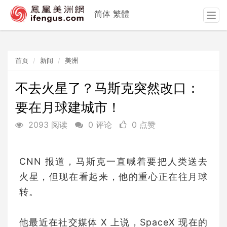
简体
繁體
T
o
g
g
首页
新闻
美洲
l
e
n
不去火星了？马斯克突然改口：
a
要在月球建城市！
v
i
2093 阅读
0 评论
0 点赞
g
a
t
CNN 报道，马斯克一直喊着要把人类送去
i
o
火星，但现在看起来，他的重心正在往月球
n
转。
他最近在社交媒体 X 上说，SpaceX 现在的