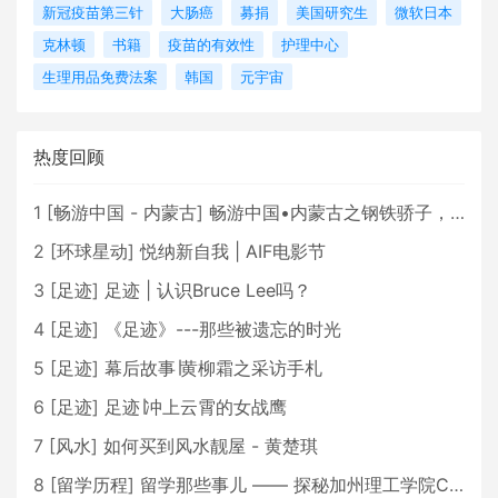
新冠疫苗第三针
大肠癌
募捐
美国研究生
微软日本
克林顿
书籍
疫苗的有效性
护理中心
生理用品免费法案
韩国
元宇宙
热度回顾
1
[
畅游中国 - 内蒙古
]
畅游中国•内蒙古之钢铁骄子，魅力包头
2
[
环球星动
]
悦纳新自我 | AIF电影节
3
[
足迹
]
足迹 | 认识Bruce Lee吗？
4
[
足迹
]
《足迹》---那些被遗忘的时光
5
[
足迹
]
幕后故事∣黄柳霜之采访手札
6
[
足迹
]
足迹∣冲上云霄的女战鹰
7
[
风水
]
如何买到风水靓屋 - 黄楚琪
8
[
留学历程
]
留学那些事儿 —— 探秘加州理工学院Caltech博士生活 [上集]