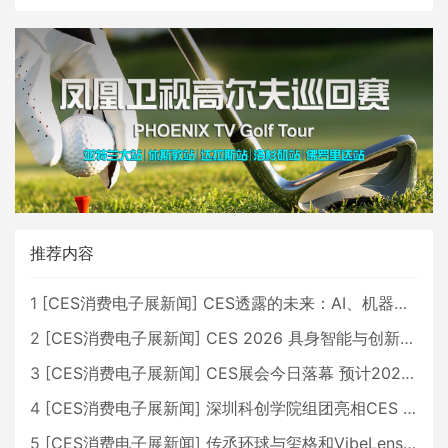
推荐内容
1
[
CES消费电子展新闻
]
CES透露的未来：AI、机器人与智能生活大爆发
2
[
CES消费电子展新闻
]
CES 2026 具身智能与创新领域 中国公司大放异彩
3
[
CES消费电子展新闻
]
CES展会今日落幕 预计2026行业收入将超五千亿美元
4
[
CES消费电子展新闻
]
深圳科创学院组团亮相CES 广受好评
5
[
CES消费电子展新闻
]
传丞环球与玺格和VibeLens共同推出全新耳机