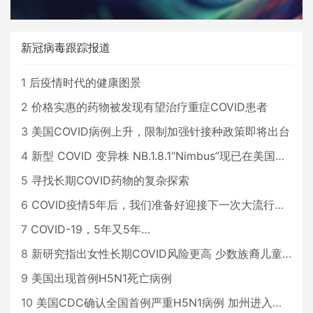
新冠病毒跟踪报道
1
后疫情时代的健康图景
2
价格实惠的药物被发现有望治疗重症COVID患者
3
美国COVID病例上升，限制加强针接种政策即将出台
4
新型 COVID 变异株 NB.1.8.1“Nimbus”现已在美国占据主导地位
5
寻找长期COVID药物的复杂探索
6
COVID疫情5年后，我们准备好迎接下一次大流行了吗？
7
COVID-19，5年又5年…
8
新研究指出女性长期COVID风险更高 少数族裔儿童存在差异
9
美国出现首例H5N1死亡病例
10
美国CDC确认全国首例严重H5N1病例 加州进入紧急状态