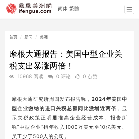
简体
繁體
T
o
g
g
首页
新闻
美洲
l
e
n
摩根大通报告：美国中型企业关
a
税支出暴涨两倍！
v
i
10968 阅读
0 评论
0 点赞
g
a
t
摩根大通研究所周四发布报告称，
2024年美国中
i
o
型企业缴纳的进口关税总额同比激增近两倍
，显
n
示关税政策正明显推高企业经营成本。报告所
称“中型企业”指年收入1000万美元至10亿美元、
员工少于500人的公司。