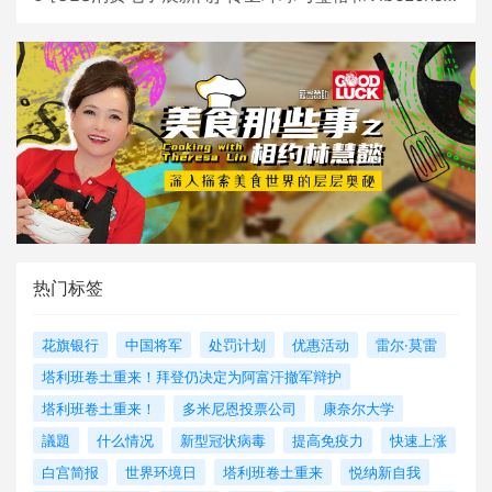
热门标签
花旗银行
中国将军
处罚计划
优惠活动
雷尔·莫雷
塔利班卷土重来！拜登仍决定为阿富汗撤军辩护
塔利班卷土重来！
多米尼恩投票公司
康奈尔大学
議題
什么情况
新型冠状病毒
提高免疫力
快速上涨
白宫简报
世界环境日
塔利班卷土重来
悦纳新自我