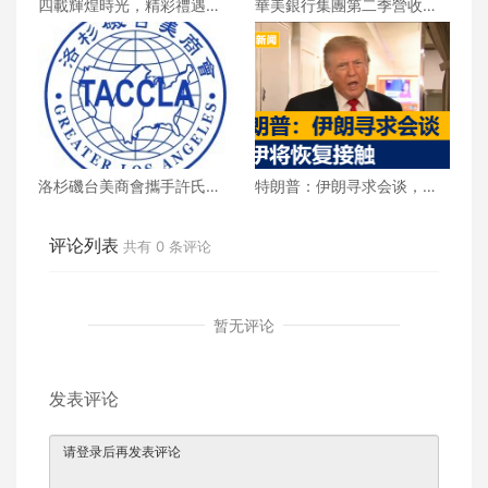
四載輝煌時光，精彩禮遇歡
華美銀行集團第二季營收創
慶一整月
新高 每股收益年增18%
洛杉磯台美商會攜手許氏參
特朗普：伊朗寻求会谈，美
業 推廣健康養生新生活
伊将恢复接触
评论列表
共有
0
条评论
暂无评论
发表评论