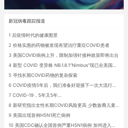
新冠病毒跟踪报道
1
后疫情时代的健康图景
2
价格实惠的药物被发现有望治疗重症COVID患者
3
美国COVID病例上升，限制加强针接种政策即将出台
4
新型 COVID 变异株 NB.1.8.1“Nimbus”现已在美国占据主导地位
5
寻找长期COVID药物的复杂探索
6
COVID疫情5年后，我们准备好迎接下一次大流行了吗？
7
COVID-19，5年又5年…
8
新研究指出女性长期COVID风险更高 少数族裔儿童存在差异
9
美国出现首例H5N1死亡病例
10
美国CDC确认全国首例严重H5N1病例 加州进入紧急状态