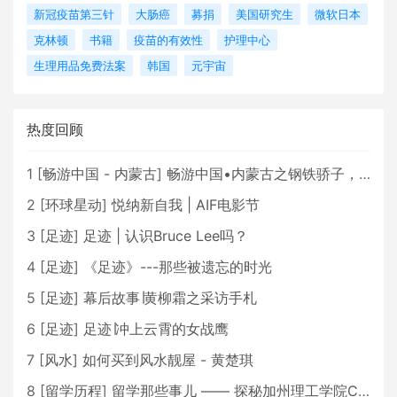
新冠疫苗第三针
大肠癌
募捐
美国研究生
微软日本
克林顿
书籍
疫苗的有效性
护理中心
生理用品免费法案
韩国
元宇宙
热度回顾
1
[
畅游中国 - 内蒙古
]
畅游中国•内蒙古之钢铁骄子，魅力包头
2
[
环球星动
]
悦纳新自我 | AIF电影节
3
[
足迹
]
足迹 | 认识Bruce Lee吗？
4
[
足迹
]
《足迹》---那些被遗忘的时光
5
[
足迹
]
幕后故事∣黄柳霜之采访手札
6
[
足迹
]
足迹∣冲上云霄的女战鹰
7
[
风水
]
如何买到风水靓屋 - 黄楚琪
8
[
留学历程
]
留学那些事儿 —— 探秘加州理工学院Caltech博士生活 [上集]