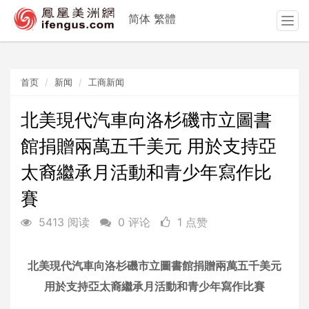
简体
繁體
T
o
g
g
首页
新闻
工商新闻
l
e
n
北美現代汽車向洛杉磯市立圖書
a
館捐贈兩萬五千美元 用於支持亞
v
i
太裔繼承月活動和青少年寫作比
g
a
賽
t
i
5413 阅读
0 评论
1 点赞
o
n
北美現代汽車向洛杉磯市立圖書館捐贈兩萬五千美元
用於支持亞太裔繼承月活動和青少年寫作比賽