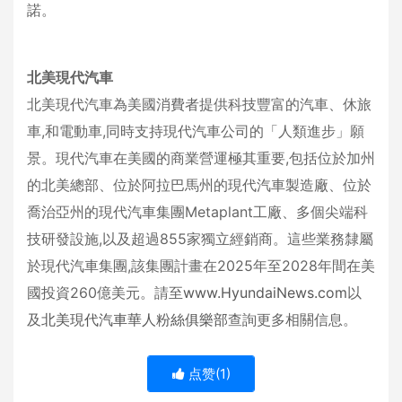
諾。
北美現代汽車
北美現代汽車為美國消費者提供科技豐富的汽車、休旅
車,和電動車,同時支持現代汽車公司的「人類進步」願
景。現代汽車在美國的商業營運極其重要,包括位於加州
的北美總部、位於阿拉巴馬州的現代汽車製造廠、位於
喬治亞州的現代汽車集團Metaplant工廠、多個尖端科
技研發設施,以及超過855家獨立經銷商。這些業務隸屬
於現代汽車集團,該集團計畫在2025年至2028年間在美
國投資260億美元。請至
www.HyundaiNews.com
以
及
北美現代汽車華人粉絲俱樂部
查詢更多相關信息。
点赞(
1
)