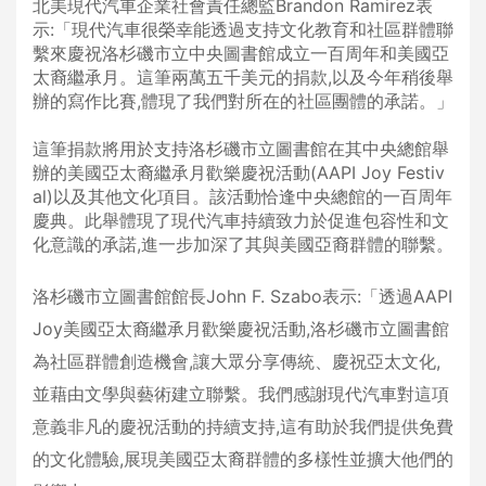
北美現代汽車企業社會責任總監Brandon Ramirez表
示:「現代汽車很榮幸能透過支持文化教育和社區群體聯
繫來慶祝洛杉磯市立中央圖書館成立一百周年和美國亞
太裔繼承月。這筆兩萬五千美元的捐款,以及今年稍後舉
辦的寫作比賽,體現了我們對所在的社區團體的承諾。」
這筆捐款將用於支持洛杉磯市立圖書館在其中央總館舉
辦的美國亞太裔繼承月歡樂慶祝活動(AAPI Joy Festiv
al)以及其他文化項目。該活動恰逢中央總館的一百周年
慶典。此舉體現了現代汽車持續致力於促進包容性和文
化意識的承諾,進一步加深了其與美國亞裔群體的聯繫。
洛杉磯市立圖書館館長John F. Szabo表示:「透過AAPI
Joy美國亞太裔繼承月歡樂慶祝活動,洛杉磯市立圖書館
為社區群體創造機會,讓大眾分享傳統、慶祝亞太文化,
並藉由文學與藝術建立聯繫。我們感謝現代汽車對這項
意義非凡的慶祝活動的持續支持,這有助於我們提供免費
的文化體驗,展現美國亞太裔群體的多樣性並擴大他們的