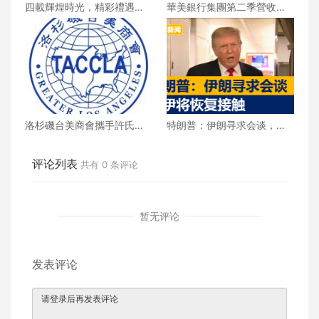
四載輝煌時光，精彩禮遇歡
華美銀行集團第二季營收創
慶一整月
新高 每股收益年增18%
洛杉磯台美商會攜手許氏參
特朗普：伊朗寻求会谈，美
業 推廣健康養生新生活
伊将恢复接触
评论列表
共有
0
条评论
暂无评论
发表评论