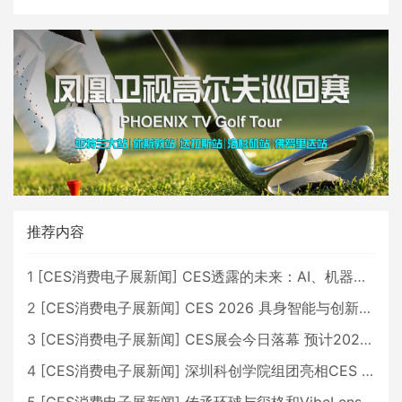
推荐内容
1
[
CES消费电子展新闻
]
CES透露的未来：AI、机器人与智能生活大爆发
2
[
CES消费电子展新闻
]
CES 2026 具身智能与创新领域 中国公司大放异彩
3
[
CES消费电子展新闻
]
CES展会今日落幕 预计2026行业收入将超五千亿美元
4
[
CES消费电子展新闻
]
深圳科创学院组团亮相CES 广受好评
5
[
CES消费电子展新闻
]
传丞环球与玺格和VibeLens共同推出全新耳机