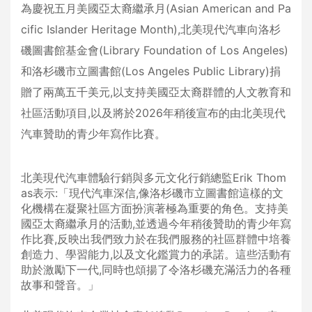
為慶祝五月美國亞太裔繼承月(Asian American and Pa
cific Islander Heritage Month),北美現代汽車向洛杉
磯圖書館基金會(Library Foundation of Los Angeles)
和洛杉磯市立圖書館(Los Angeles Public Library)捐
贈了兩萬五千美元,以支持美國亞太裔群體的人文教育和
社區活動項目,以及將於2026年稍後宣布的由北美現代
汽車贊助的青少年寫作比賽。
北美現代汽車體驗行銷與多元文化行銷總監Erik Thom
as表示:「現代汽車深信,像洛杉磯市立圖書館這樣的文
化機構在凝聚社區方面扮演著極為重要的角色。支持美
國亞太裔繼承月的活動,並透過今年稍後贊助的青少年寫
作比賽,反映出我們致力於在我們服務的社區群體中培養
創造力、學習能力,以及文化鑑賞力的承諾。這些活動有
助於激勵下一代,同時也頌揚了令洛杉磯充滿活力的各種
故事和聲音。」