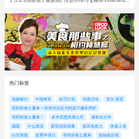
热门标签
花旗银行
中国将军
处罚计划
优惠活动
雷尔·莫雷
塔利班卷土重来！拜登仍决定为阿富汗撤军辩护
塔利班卷土重来！
多米尼恩投票公司
康奈尔大学
議題
什么情况
新型冠状病毒
提高免疫力
快速上涨
白宫简报
世界环境日
塔利班卷土重来
悦纳新自我