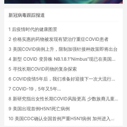
新冠病毒跟踪报道
1
后疫情时代的健康图景
2
价格实惠的药物被发现有望治疗重症COVID患者
3
美国COVID病例上升，限制加强针接种政策即将出台
4
新型 COVID 变异株 NB.1.8.1“Nimbus”现已在美国占据主导地位
5
寻找长期COVID药物的复杂探索
6
COVID疫情5年后，我们准备好迎接下一次大流行了吗？
7
COVID-19，5年又5年…
8
新研究指出女性长期COVID风险更高 少数族裔儿童存在差异
9
美国出现首例H5N1死亡病例
10
美国CDC确认全国首例严重H5N1病例 加州进入紧急状态