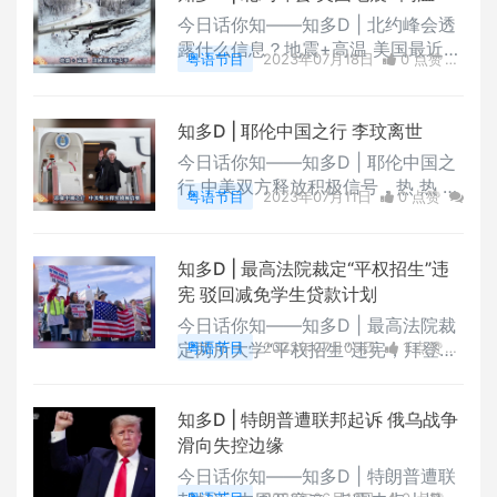
今日话你知——知多D | 北约峰会透
露什么信息？地震+高温 美国最近不
粤语节目
2023年07月18日
0 点赞
太平，荷里活全行业罢工抵制AI，长
0
评论
3162 浏览
岛连环杀手竟是知名建筑师
知多D | 耶伦中国之行 李玟离世
今日话你知——知多D | 耶伦中国之
行 中美双方释放积极信号，热 热 热
粤语节目
2023年07月11日
0 点赞
全球气温再飙升，李玟离世 世界记
0
评论
2968 浏览
住她的卓越才华，Threads上线会否
成为“推特杀手”？
知多D | 最高法院裁定“平权招生”违
宪 驳回减免学生贷款计划
今日话你知——知多D | 最高法院裁
定两所大学“平权招生”违宪，拜登总
粤语节目
2023年07月05日
1 点赞
统减免学生贷款计划遭高院驳回，卢
0
评论
2836 浏览
卡申科一记妙招 化干戈为玉帛，法
知多D | 特朗普遭联邦起诉 俄乌战争
国非裔少年遭警察枪杀掀起暴乱狂
滑向失控边缘
潮，世卫宣布甜味剂可能致癌。
今日话你知——知多D | 特朗普遭联