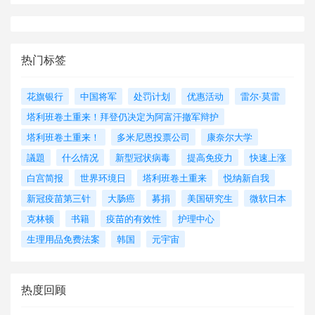
热门标签
花旗银行
中国将军
处罚计划
优惠活动
雷尔·莫雷
塔利班卷土重来！拜登仍决定为阿富汗撤军辩护
塔利班卷土重来！
多米尼恩投票公司
康奈尔大学
議題
什么情况
新型冠状病毒
提高免疫力
快速上涨
白宫简报
世界环境日
塔利班卷土重来
悦纳新自我
新冠疫苗第三针
大肠癌
募捐
美国研究生
微软日本
克林顿
书籍
疫苗的有效性
护理中心
生理用品免费法案
韩国
元宇宙
热度回顾