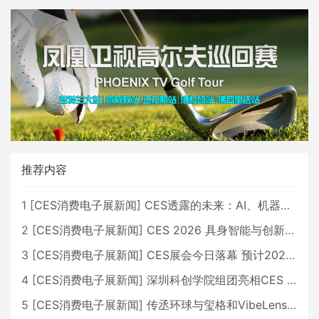
推荐内容
1
[
CES消费电子展新闻
]
CES透露的未来：AI、机器人与智能生活大爆发
2
[
CES消费电子展新闻
]
CES 2026 具身智能与创新领域 中国公司大放异彩
3
[
CES消费电子展新闻
]
CES展会今日落幕 预计2026行业收入将超五千亿美元
4
[
CES消费电子展新闻
]
深圳科创学院组团亮相CES 广受好评
5
[
CES消费电子展新闻
]
传丞环球与玺格和VibeLens共同推出全新耳机