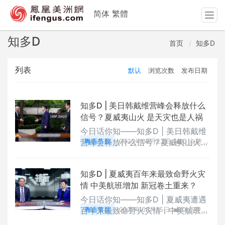
简体
繁體
T
o
g
知多D
首页
知多D
g
l
列表
默认
浏览次数
发布日期
e
n
a
v
知多D | 美日韩戴维营峰会释放什么
i
信号？夏威夷山火 是天灾也是人祸
g
今日话你知——知多D | 美日韩戴维
a
营峰会释放什么信号？夏威夷山火是
粤语节目
2023年08月22日
0 点赞
t
天灾也是人祸,加拿大上千处山火燃
0
评论
3242 浏览
i
烧,黄刀镇民众紧急撤离,恒大集团在
o
知多D | 夏威夷百年来最致命野火灾
美国申请破产保护
n
情 中美航班增加 新冠卷土重来？
今日话你知——知多D | 夏威夷遭遇
百年来最致命野火灾情；中美航班增
粤语节目
2023年08月15日
0 点赞
加 复常仍然遥遥；新冠卷土重来？
0
评论
3186 浏览