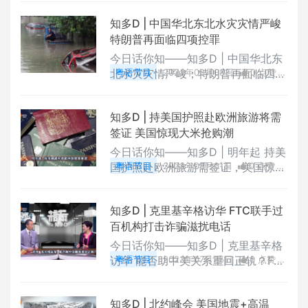
EG.5 毒株传染性强；洛杉矶上万工
知多D | 中国华北东北水灾灾情严峻
人罢工 影响机场港口。
特朗普再面临四项控罪
今日话你知——知多D | 中国华北东
北水灾灾情严峻；特朗普再面临四项
粤语节目
2023年08月08日
0 点赞
控罪；韩国无差别伤人事件引发社会
0
评论
3565 浏览
恐慌；中餐协会示警：聘用“走线
知多D | 持美国护照赴欧洲旅游将需
客”需支持
签证 美国惊现大米抢购潮
今日话你知——知多D | 明年起 持美
国护照赴欧洲旅游需签证，美国惊现
粤语节目
2023年08月01日
0 点赞
大米抢购潮 ，推特更换商标以“X”取
0
评论
3376 浏览
替小鸟，年薪7亿欧元打动不了姆巴
知多D | 克里基辛格访华 FTC联手过
佩
百机构打击诈骗滋扰电话
今日话你知——知多D | 克里基辛格
访华 能否助中美关系重回正轨？FT
粤语节目
2023年07月25日
0 点赞
C联手过百机构打击诈骗滋扰电话，
0
评论
2774 浏览
美国大兵离奇闯入朝鲜境内，史丹佛
知多D | 北约峰会 美国地震+高温
大学校长因学术行为不端辞职