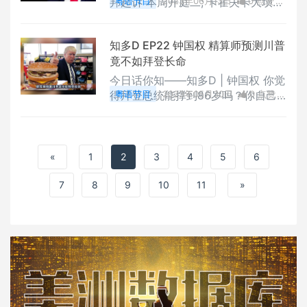
邦起诉 本周开庭二; 卡霍夫卡大坝被
粤语节目
2023年06月13日
0 点赞
毁 俄乌战争滑向失控边缘; 加拿大山
0
评论
3212 浏览
火祸及美国 纽约仿如“世界末日”; 苹
知多D EP22 钟国权 精算师预测川普
果推出首款MR头显设备Vision Pro
竟不如拜登长命
今日话你知——知多D | 钟国权 你觉
得拜登总统能撑到86岁吗？你自己
粤语节目
2023年05月30日
0 点赞
也可以做认知测试，精算师预测川普
0
评论
2738 浏览
竟不如拜登长命
«
1
2
3
4
5
6
7
8
9
10
11
»