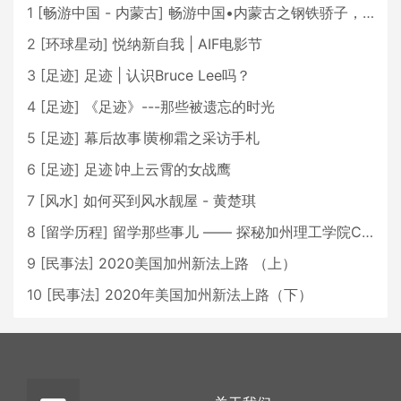
1
[
畅游中国 - 内蒙古
]
畅游中国•内蒙古之钢铁骄子，魅力包头
2
[
环球星动
]
悦纳新自我 | AIF电影节
3
[
足迹
]
足迹 | 认识Bruce Lee吗？
4
[
足迹
]
《足迹》---那些被遗忘的时光
5
[
足迹
]
幕后故事∣黄柳霜之采访手札
6
[
足迹
]
足迹∣冲上云霄的女战鹰
7
[
风水
]
如何买到风水靓屋 - 黄楚琪
8
[
留学历程
]
留学那些事儿 —— 探秘加州理工学院Caltech博士生活 [上集]
9
[
民事法
]
2020美国加州新法上路 （上）
10
[
民事法
]
2020年美国加州新法上路（下）