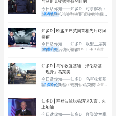
与马斯克收购推特的目的
今日话你知——知多D | 时事解析：
纽约地铁枪击案与马斯克收购推特的
粤语节目
2022年04月20日
0 点赞
目的
0
评论
3940 浏览
知多D | 欧盟主席英国首相先后访问
基辅
今日话你知——知多D | 欧盟主席英
国首相先后访问基辅
粤语节目
2022年04月15日
0 点赞
0
评论
3462 浏览
知多D | 乌军收复基辅，泽伦斯基
「现身」葛莱美
今日话你知——知多D | 乌军收复基
辅，泽伦斯基「现身」葛莱美
粤语节目
2022年04月07日
0 点赞
0
评论
4060 浏览
知多D | 拜登波兰脱稿演说失言，火
上加油
今日话你知——知多D | 拜登波兰脱