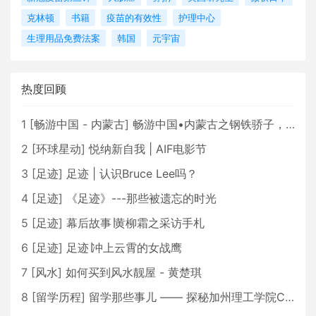
克林顿
书籍
疫苗的有效性
护理中心
生理用品免费法案
韩国
元宇宙
热度回顾
1
[
畅游中国 - 内蒙古
]
畅游中国•内蒙古之钢铁骄子，魅力包头
2
[
环球星动
]
悦纳新自我 | AIF电影节
3
[
足迹
]
足迹 | 认识Bruce Lee吗？
4
[
足迹
]
《足迹》---那些被遗忘的时光
5
[
足迹
]
幕后故事∣黄柳霜之采访手札
6
[
足迹
]
足迹∣冲上云霄的女战鹰
7
[
风水
]
如何买到风水靓屋 - 黄楚琪
8
[
留学历程
]
留学那些事儿 —— 探秘加州理工学院Caltech博士生活 [上集]