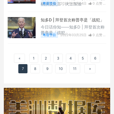
稿演说失言，火上加油
粤语节目
2022年04月04日
0 点赞
0
评论
4025 浏览
知多D | 拜登首次称普亭是「战犯」
今日话你知——知多D | 拜登首次称
普亭是「战犯」
粤语节目
2022年03月25日
0 点赞
0
评论
4866 浏览
«
1
2
3
4
5
6
7
8
9
10
11
»