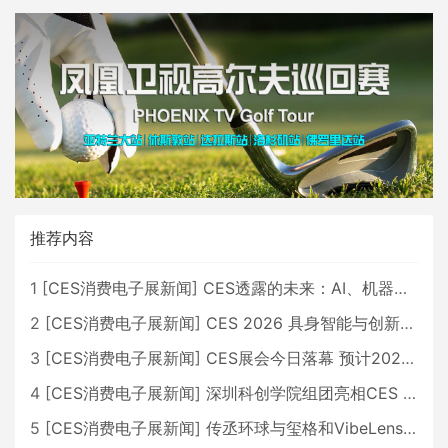
推荐内容
1
[
CES消费电子展新闻
]
CES透露的未来：AI、机器人与智能生活大爆发
2
[
CES消费电子展新闻
]
CES 2026 具身智能与创新领域 中国公司大放异彩
3
[
CES消费电子展新闻
]
CES展会今日落幕 预计2026行业收入将超五千亿美元
4
[
CES消费电子展新闻
]
深圳科创学院组团亮相CES 广受好评
5
[
CES消费电子展新闻
]
传丞环球与玺格和VibeLens共同推出全新耳机