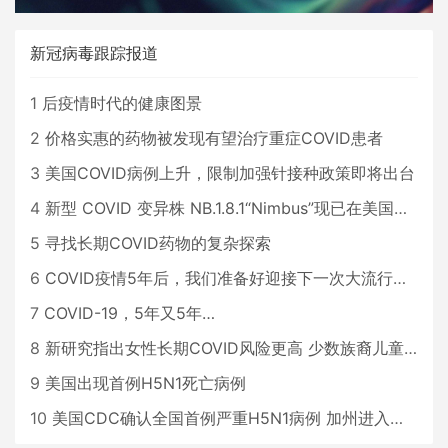
新冠病毒跟踪报道
1
后疫情时代的健康图景
2
价格实惠的药物被发现有望治疗重症COVID患者
3
美国COVID病例上升，限制加强针接种政策即将出台
4
新型 COVID 变异株 NB.1.8.1“Nimbus”现已在美国占据主导地位
5
寻找长期COVID药物的复杂探索
6
COVID疫情5年后，我们准备好迎接下一次大流行了吗？
7
COVID-19，5年又5年…
8
新研究指出女性长期COVID风险更高 少数族裔儿童存在差异
9
美国出现首例H5N1死亡病例
10
美国CDC确认全国首例严重H5N1病例 加州进入紧急状态