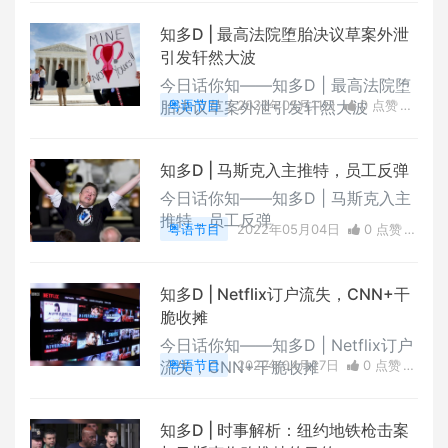
知多D | 最高法院堕胎决议草案外泄
引发轩然大波
今日话你知——知多D | 最高法院堕
胎决议草案外泄引发轩然大波
粤语节目
2022年05月11日
0 点赞
0
评论
3977 浏览
知多D | 马斯克入主推特，员工反弹
今日话你知——知多D | 马斯克入主
推特，员工反弹
粤语节目
2022年05月04日
0 点赞
0
评论
4286 浏览
知多D | Netflix订户流失，CNN+干
脆收摊
今日话你知——知多D | Netflix订户
流失，CNN+干脆收摊
粤语节目
2022年04月27日
0 点赞
0
评论
3651 浏览
知多D | 时事解析：纽约地铁枪击案