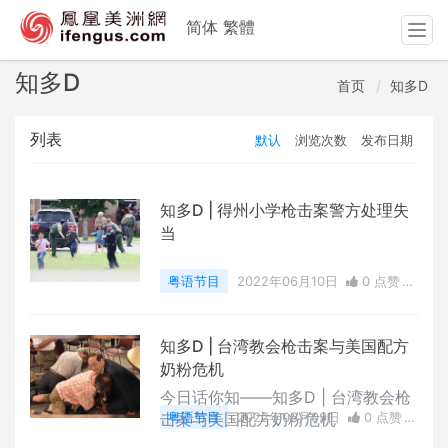
简体
繁體
T
o
g
知多D
首页
知多D
g
l
列表
默认
浏览次数
发布日期
e
n
a
v
知多D | 得州小学枪击案警方处理失
i
当
g
a
粤语节目
2022年06月10日
0 点赞
t
0
评论
3469 浏览
i
o
知多D | 台湾教会枪击案与美国配方
n
奶粉危机
今日话你知——知多D | 台湾教会枪
击案与美国配方奶粉危机
粤语节目
2022年06月09日
0 点赞
0
评论
3523 浏览