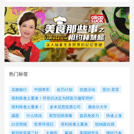
热门标签
花旗银行
中国将军
处罚计划
优惠活动
雷尔·莫雷
塔利班卷土重来！拜登仍决定为阿富汗撤军辩护
塔利班卷土重来！
多米尼恩投票公司
康奈尔大学
議題
什么情况
新型冠状病毒
提高免疫力
快速上涨
白宫简报
世界环境日
塔利班卷土重来
悦纳新自我
新冠疫苗第三针
大肠癌
募捐
美国研究生
微软日本