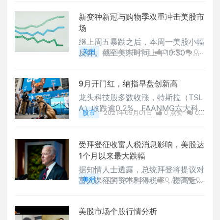
2%，亚马逊（AMZN）和苹果跌超
新变种新冠与购物季双重冲击美股市
1%，谷歌母公司Alphabet（GOOG
场
L）跌超0.6%。特斯拉（TSLA）收
跌6.4%。英伟达（NVDA）收跌4.
继上周五暴跌之后，本周一美股小幅
5%，迈威尔科技（MRVL）涨近1
反弹。截至美东时间上午10:30，道
美洲
2021年11月29日
0 点赞
0
8%，Zoom（ZM）度跌超7.6%，D
琼斯工业指涨130点
评论
1353 浏览
ocuSign（DOCU）暴跌超42%。
9月开门红，纳指早盘创新高
龙头科技股多数收涨，特斯拉（TSL
A）收跌逾0.2%。FAANMG六大科
股市
2021年09月01日
0 点赞
0
技股中，奈飞（NFLX）收涨逾2%表
评论
4732 浏览
现最佳，Facebook（FB）涨0.7%，
苹果（AAPL）涨逾0.4%盘中创新
受拜登征收富人税消息影响，美股达
高，谷歌母公司Alphabet（GOOG
1个月以来最大跌幅
L）涨近0.4%，亚马逊（AMZN）涨
据知情人士透露，总统拜登将提议对
逾0.2%，微软（MSFT）微跌0.0
富人课征的资本利得税率，提高近1
美洲
2021年04月23日
0 点赞
0
2%。
倍至39.6%
评论
1546 浏览
美股市场个股行情分析