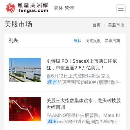
简体
繁體
T
o
g
美股市场
首页
美股市场
g
l
列表
默认
浏览次数
发布日期
e
n
a
v
史诗级IPO！SpaceX上市两日即疯
i
狂，市值直逼2.5万亿美元！
g
自6月12日正式登陆纳斯达克以
a
来，“航天帝国”SpaceX（股票代
美洲
2026年06月15日
0 点赞
0
t
码：SPCX）在二级市场的表现让全
评论
15837 浏览
i
球投资者目瞪口呆。这不仅是人类史
o
美股三大指数集体跳水，龙头科技股
上规模最大的IPO，其连续两个交易
n
大幅回调
日的强劲走势，更是将这股“航天
热”推向了顶峰。
FAAMNG明星科技股普跌。Meta Pl
atforms（META）最深跌3.5%，微
股市
2021年12月03日
0 点赞
0
软（MSFT）和奈飞（NFLX）均跌
评论
8285 浏览