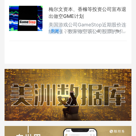
梅尔文资本、香橼等投资公司宣布退
出做空GME计划
美国游戏公司GameStop近期股价连
续疯涨，数家做空该公司股票的对冲
美洲
2021年01月28日
0 点赞
0
基金损失惨重。
评论
2587 浏览