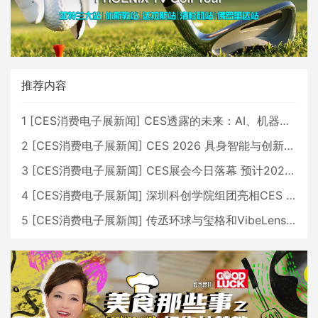
推荐内容
1
[
CES消费电子展新闻
]
CES透露的未来：AI、机器人与智能生活大爆发
2
[
CES消费电子展新闻
]
CES 2026 具身智能与创新领域 中国公司大放异彩
3
[
CES消费电子展新闻
]
CES展会今日落幕 预计2026行业收入将超五千亿美元
4
[
CES消费电子展新闻
]
深圳科创学院组团亮相CES 广受好评
5
[
CES消费电子展新闻
]
传丞环球与玺格和VibeLens共同推出全新耳机