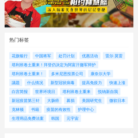
热门标签
花旗银行
中国将军
处罚计划
优惠活动
雷尔·莫雷
塔利班卷土重来！拜登仍决定为阿富汗撤军辩护
塔利班卷土重来！
多米尼恩投票公司
康奈尔大学
議題
什么情况
新型冠状病毒
提高免疫力
快速上涨
白宫简报
世界环境日
塔利班卷土重来
悦纳新自我
新冠疫苗第三针
大肠癌
募捐
美国研究生
微软日本
克林顿
书籍
疫苗的有效性
护理中心
生理用品免费法案
韩国
元宇宙