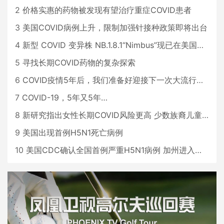
2
价格实惠的药物被发现有望治疗重症COVID患者
3
美国COVID病例上升，限制加强针接种政策即将出台
4
新型 COVID 变异株 NB.1.8.1“Nimbus”现已在美国占据主导地位
5
寻找长期COVID药物的复杂探索
6
COVID疫情5年后，我们准备好迎接下一次大流行了吗？
7
COVID-19，5年又5年…
8
新研究指出女性长期COVID风险更高 少数族裔儿童存在差异
9
美国出现首例H5N1死亡病例
10
美国CDC确认全国首例严重H5N1病例 加州进入紧急状态