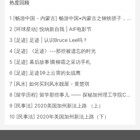
热度回顾
1
[
畅游中国 - 内蒙古
]
畅游中国•内蒙古之钢铁骄子，魅力包头
2
[
环球星动
]
悦纳新自我 | AIF电影节
3
[
足迹
]
足迹 | 认识Bruce Lee吗？
4
[
足迹
]
《足迹》---那些被遗忘的时光
5
[
足迹
]
幕后故事∣黄柳霜之采访手札
6
[
足迹
]
足迹∣冲上云霄的女战鹰
7
[
风水
]
如何买到风水靓屋 - 黄楚琪
8
[
留学历程
]
留学那些事儿 —— 探秘加州理工学院Caltech博士生活 [上集]
9
[
民事法
]
2020美国加州新法上路 （上）
10
[
民事法
]
2020年美国加州新法上路（下）